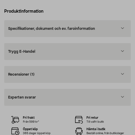
Produktinformation
Specifikationer, dokument och ev. faroinformation
Trygg E-Handel
Recensioner
(1)
Experten svarar
Fri frakt
Fri retur
Från 599 kr*
Till valfri butik
Öppet köp
Hämta i butik
365 dagar öppet köp
Beställ online, från butikslager