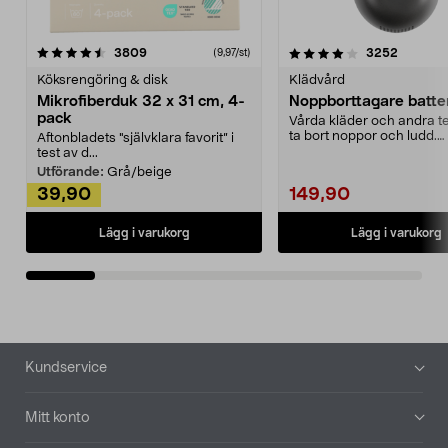
4.0av 5 stjärnor
recensioner
4.5av 5 stjärnor
recensio
3809
3252
(9,97/st)
Köksrengöring & disk
Klädvård
Mikrofiberduk 32 x 31 cm, 4-
Noppborttagare batter
pack
Vårda kläder och andra tex
ta bort noppor och ludd.
Aftonbladets "självklara favorit” i
Noppborttagaren fräs...
test av d...
Utförande:
Grå/beige
39,90
149,90
Lägg i varukorg
Lägg i varukorg
Sidfot
Kundservice
Mitt konto