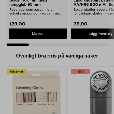
Solcell 160 mm med
Laddningsbart batteri
lampglob 95 mm
AA/HR6 800 mAh Sola
pack
Reservdel som passar flera
Solcellsbatteri speciellt 
solcellslampor och -korgar från
för trädgårdsbelysning m
Northlight. Solcell d...
solceller och AA-...
129,00
39,90
Läs mer
Lägg i varukorg
Ovanligt bra pris på vanliga saker
Kolla priset
-25%