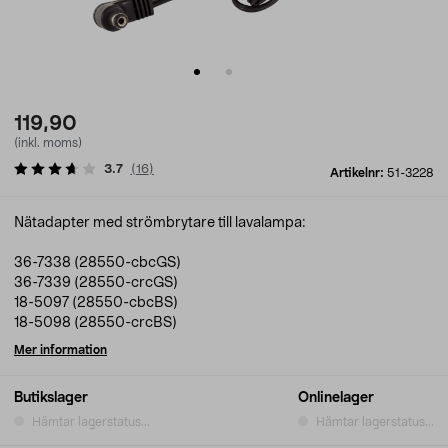
119,90
(inkl. moms)
3.7
(
16
)
Artikelnr:
51-3228
Nätadapter med strömbrytare till lavalampa:
36-7338 (28550-cbcGS)
36-7339 (28550-crcGS)
18-5097 (28550-cbcBS)
18-5098 (28550-crcBS)
Mer information
Butikslager
Onlinelager
Hämtar lagerstatus...
Hämtar lagerstatus...