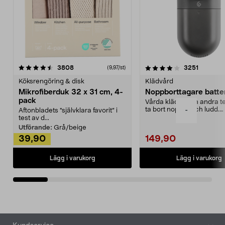
4.0av 5 stjärnor
recensioner
4.5av 5 stjärnor
recensio
3808
3251
(9,97/st)
Köksrengöring & disk
Klädvård
Mikrofiberduk 32 x 31 cm, 4-
Noppborttagare batter
pack
Vårda kläder och andra tex
ta bort noppor och ludd.
-
Aftonbladets "självklara favorit” i
Noppborttagaren fräs...
test av d...
Utförande:
Grå/beige
39,90
149,90
Lägg i varukorg
Lägg i varukorg
Sidfot