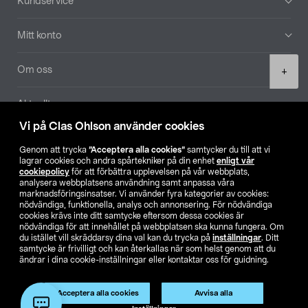
Kundservice
Mitt konto
Product
Om oss
+
quantity
Aktuellt
Vi på Clas Ohlson använder cookies
Våra bolag
Genom att trycka
”Acceptera alla cookies”
samtycker du till att vi
lagrar cookies och andra spårtekniker på din enhet
enligt vår
Hitta butik
cookiepolicy
för att förbättra upplevelsen på vår webbplats,
analysera webbplatsens användning samt anpassa våra
marknadsföringsinsatser. Vi använder fyra kategorier av cookies:
nödvändiga, funktionella, analys och annonsering. För nödvändiga
SE
NO
FI
cookies krävs inte ditt samtycke eftersom dessa cookies är
nödvändiga för att innehållet på webbplatsen ska kunna fungera. Om
du istället vill skräddarsy dina val kan du trycka på
inställningar
. Ditt
samtycke är frivilligt och kan återkallas när som helst genom att du
ändrar i dina cookie-inställningar eller kontaktar oss för guidning.
Acceptera alla cookies
Avvisa alla
Köpvillkor
Privacy statement
Klubbvillkor
För företag
Lägg i varukorg
(1)