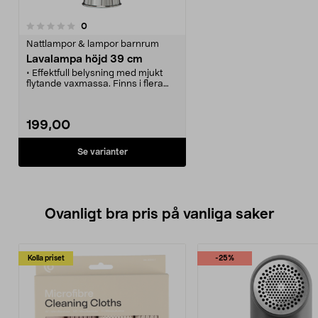
recensioner
0
Nattlampor & lampor barnrum
Lavalampa höjd 39 cm
• Effektfull belysning med mjukt
flytande vaxmassa. Finns i flera
färger.
• Rogivande lavalampa som ger
en fin ljusdekoration till rummet.
199,00
• Ljus och rörelser ger lampan ett
härligt och avkopplande sken.
• Drivs av medföljande
Se varianter
transformator. Lampa GY6,35 max
35 W (ingår).
• 1,8 m lång kabel med
strömbrytare ingår. Tänk på att
lampan blir varm när den lyser
länge.
Ovanligt bra pris på vanliga saker
Kolla priset
-25%