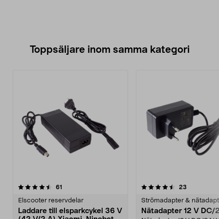
Toppsäljare inom samma kategori
4.5 av 5 stjärnor
recensioner
4.5 av 5 stjärnor
recensione
61
23
Elscooter reservdelar
Strömadapter & nätadapt
Laddare till elsparkcykel 36 V
Nätadapter 12 V DC/