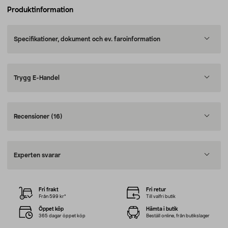
Produktinformation
Specifikationer, dokument och ev. faroinformation
Trygg E-Handel
Recensioner
(16)
Experten svarar
Fri frakt
Fri retur
Från 599 kr*
Till valfri butik
Öppet köp
Hämta i butik
365 dagar öppet köp
Beställ online, från butikslager