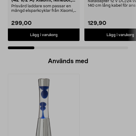
(42 V/2 A) Xiaomi, Ninebot,
Nätadapter 12 V DC/24 
E-Way m.fl.
140 cm lång kabel för ans
Prisvärd laddare som passar en
till 230 V väggutta...
mängd elsparkcyklar från Xiaomi,
Ninebot och E-Wa...
299,00
129,90
Lägg i varukorg
Lägg i varukorg
Används med