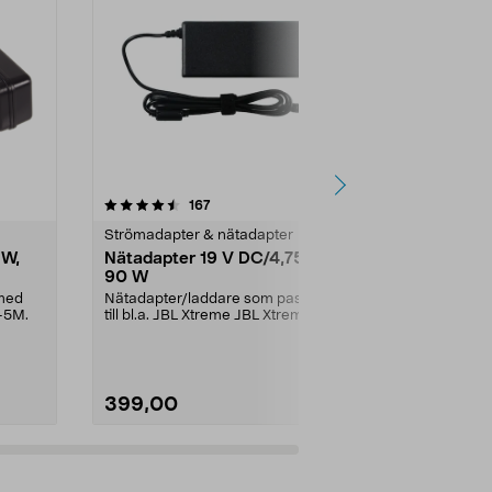
4.5 av 5 stjärnor
recensioner
4.0
167
2
Strömadapter & nätadapter
Strömadapter
 W,
Nätadapter 19 V DC/4,75 A,
Nätadapter
90 W
Till Cotech L
8068, SP-0
 med
Nätadapter/laddare som passar
-5M.
till bl.a. JBL Xtreme JBL Xtreme
2JBL BoomboxJBL B...
399,00
99,90