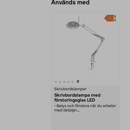
Används med
recensioner
0
0 av 5 stjärnor
Skrivbordslampor
Skrivbordslampa med
förstoringsglas LED
• Belys och förstora när du arbetar
med detaljer.
• Skrivbordslampa med LED och
ett stort, tydligt inbyggt
förstoringsglas.
• Förstoringsglaset förstorar: 2,25