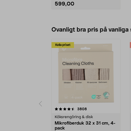
gånger. Diameter: 15,5 centimeter.
599,00
• Justera lampan med den
vridbara och ledade armen.
• Bordsfäste ingår.
Lägg i varukorg
Ovanligt bra pris på vanliga
Kolla priset
5av 5 stjärnor
4.0av 5 stjärnor
recensioner
3808
Köksrengöring & disk
Mikrofiberduk 32 x 31 cm, 4-
pack