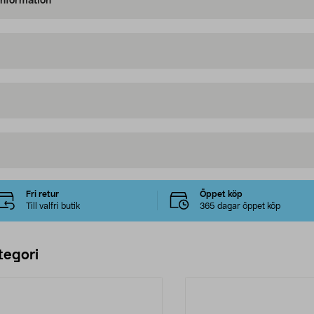
information
Fri retur
Öppet köp
Till valfri butik
365 dagar öppet köp
tegori