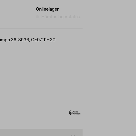
Onlinelager
Hämtar lagerstatus...
slampa 36-8936, CE97111H20.