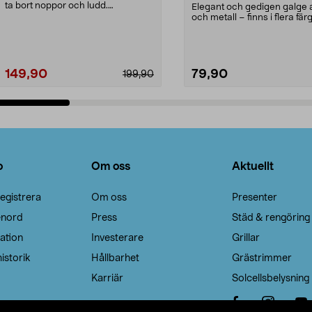
ta bort noppor och ludd.
Elegant och gedigen galge a
Noppborttagaren fräs...
och metall – finns i flera färg
Galge med sv...
149,90
79,90
199,90
Lägg i varukorg
Lägg i varukorg
o
Om oss
Aktuellt
egistrera
Om oss
Presenter
enord
Press
Städ & rengöring
ation
Investerare
Grillar
istorik
Hållbarhet
Grästrimmer
Karriär
Solcellsbelysning