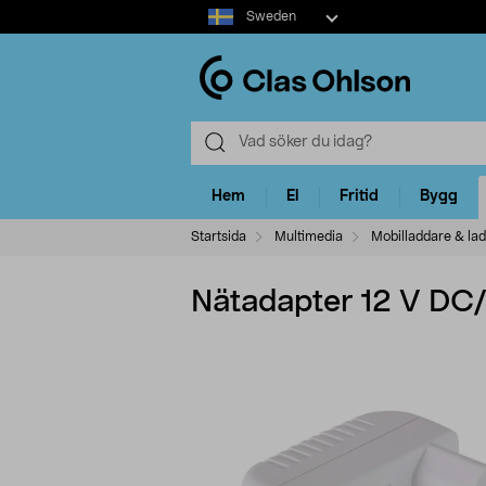
Select
Sweden
market
Hem
El
Fritid
Bygg
Startsida
Multimedia
Mobilladdare & la
Nätadapter 12 V DC