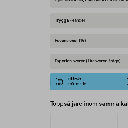
Specifikationer, dokument och ev. faro
Trygg E-Handel
Recensioner
(16)
Experten svarar
(1 besvarad fråga)
Fri frakt
Från 599 kr*
Toppsäljare inom samma ka