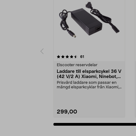
5 av 5 stjärnor
4.5 av 5 stjärnor
recensioner
61
Elscooter reservdelar
Laddare till elsparkcykel 36 V
(42 V/2 A) Xiaomi, Ninebot,
E-Way m.fl.
Prisvärd laddare som passar en
mängd elsparkcyklar från Xiaomi,
Ninebot och E-Wa...
299,00