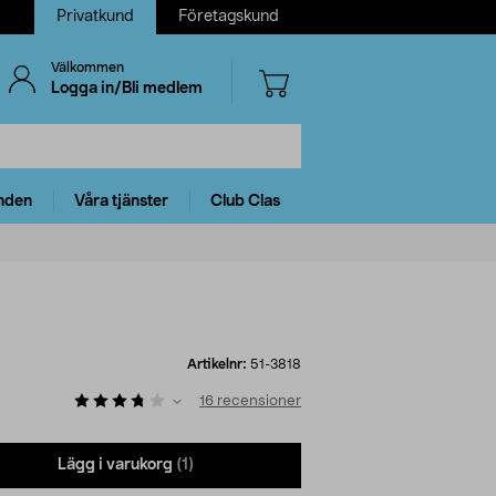
Privatkund
Företagskund
Välkommen
Logga in/Bli medlem
nden
Våra tjänster
Club Clas
Artikelnr:
51-3818
16
recensioner
Lägg i varukorg
(1)