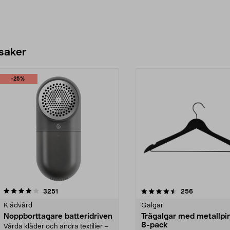
 saker
-25%
4.5av 5 stjärnor
recensioner
4.0av 5 stjärnor
recensioner
3251
256
Klädvård
Galgar
Noppborttagare batteridriven
Trägalgar med metallpi
8-pack
Vårda kläder och andra textilier –