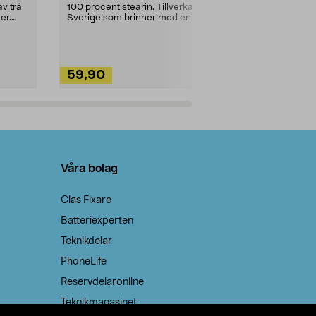
städning och 
v trä
100 procent stearin. Tillverkade i
ute. Städa med
er.
Sverige som brinner med en
vacker och sotfri ...
59,90
49,90
Lägg i varukorg
Lägg
Våra bolag
Clas Fixare
Batteriexperten
Teknikdelar
PhoneLife
Reservdelaronline
Teknikmagasinet