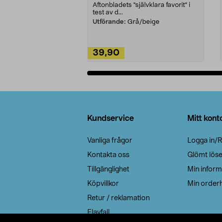
Aftonbladets "självklara favorit” i
test av d...
Utförande:
Grå/beige
39,90
Lägg i varukorg
Sidfot
Kundservice
Mitt kont
Vanliga frågor
Logga in/R
Kontakta oss
Glömt lös
Tillgänglighet
Min inform
Köpvillkor
Min orderh
Retur / reklamation
Elavfall