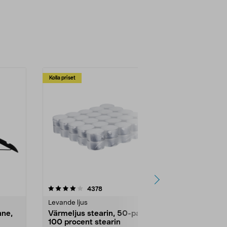
Kolla priset
Multibuy
4.5av 5 stjärnor
recensioner
4.5
4378
2
Levande ljus
Rengöringsm
nne,
Värmeljus stearin, 50-pack,
Bikarbonat
100 procent stearin
Ett allsidigt 