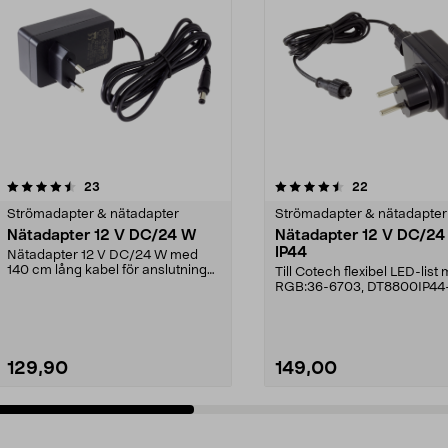
4.5 av 5 stjärnor
recensioner
4.5 av 5 stjärnor
recensioner
23
22
Strömadapter & nätadapter
Strömadapter & nätadapter
Nätadapter 12 V DC/24 W
Nätadapter 12 V DC/24
IP44
Nätadapter 12 V DC/24 W med
140 cm lång kabel för anslutning
Till Cotech flexibel LED-list
till 230 V väggutta...
RGB:36-6703, DT8800IP44
129,90
149,00