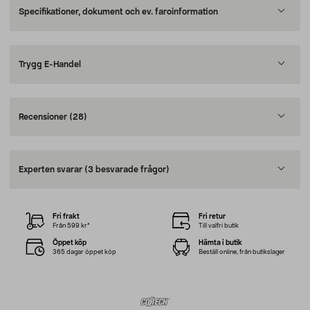
Specifikationer, dokument och ev. faroinformation
Trygg E-Handel
Recensioner
(28)
Experten svarar
(3 besvarade frågor)
Fri frakt
Fri retur
Från 599 kr*
Till valfri butik
Öppet köp
Hämta i butik
365 dagar öppet köp
Beställ online, från butikslager