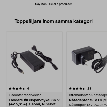
Co/tech
-
Se alla produkter
Toppsäljare inom samma kategori
4.5 av 5 stjärnor
recensioner
4.5 av 5 stjärnor
recensione
61
23
Elscooter reservdelar
Strömadapter & nätadapt
Laddare till elsparkcykel 36 V
Nätadapter 12 V DC/
(42 V/2 A) Xiaomi, Ninebot,
Nätadapter 12 V DC/24 