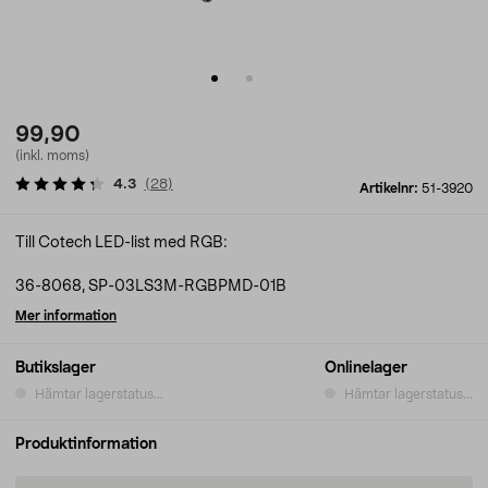
99,90
(inkl. moms)
4.3
(
28
)
Artikelnr:
51-3920
Till Cotech LED-list med RGB:
36-8068, SP-03LS3M-RGBPMD-01B
Mer information
Butikslager
Onlinelager
Hämtar lagerstatus...
Hämtar lagerstatus...
Produktinformation