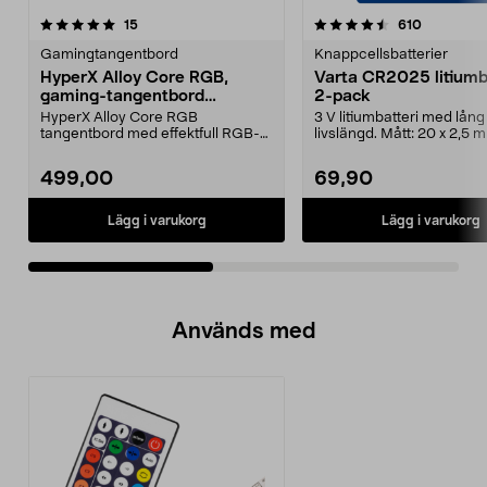
4.5av 5 stjärnor
recensioner
4.5av 5 stjärnor
recension
15
610
Gamingtangentbord
Knappcellsbatterier
HyperX Alloy Core RGB,
Varta CR2025 litiumba
gaming-tangentbord
2-pack
(nordisk layout)
HyperX Alloy Core RGB
3 V litiumbatteri med lång
tangentbord med effektfull RGB-
livslängd. Mått: 20 x 2,5 
belysning. Membranbrytare m...
VAarta CR2025 knappbatt.
499,00
69,90
Lägg i varukorg
Lägg i varukorg
Används med