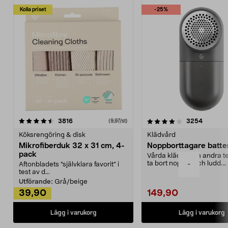
Kolla priset
-25%
4.0av 5 stjärnor
recensioner
4.5av 5 stjärnor
recensio
3816
3254
(9,97/st)
Köksrengöring & disk
Klädvård
Mikrofiberduk 32 x 31 cm, 4-
Noppborttagare batter
pack
Vårda kläder och andra tex
ta bort noppor och ludd.
-
Aftonbladets "självklara favorit” i
Noppborttagaren fräs...
test av d...
Utförande:
Grå/beige
39,90
149,90
Lägg i varukorg
Lägg i varukorg