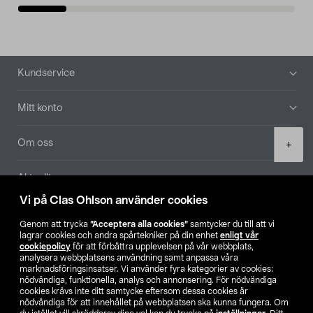
Sidfot
Kundservice
Mitt konto
Product
Om oss
+
quantity
Aktuellt
Vi på Clas Ohlson använder cookies
Våra bolag
Genom att trycka
”Acceptera alla cookies”
samtycker du till att vi
lagrar cookies och andra spårtekniker på din enhet
enligt vår
Hitta butik
cookiepolicy
för att förbättra upplevelsen på vår webbplats,
analysera webbplatsens användning samt anpassa våra
marknadsföringsinsatser. Vi använder fyra kategorier av cookies:
nödvändiga, funktionella, analys och annonsering. För nödvändiga
SE
NO
FI
cookies krävs inte ditt samtycke eftersom dessa cookies är
nödvändiga för att innehållet på webbplatsen ska kunna fungera. Om