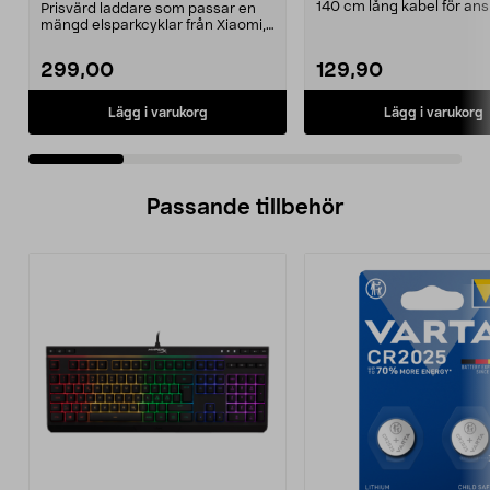
E-Way m.fl.
140 cm lång kabel för ans
Prisvärd laddare som passar en
till 230 V väggutta...
mängd elsparkcyklar från Xiaomi,
Ninebot och E-Wa...
299,00
129,90
Lägg i varukorg
Lägg i varukorg
Passande tillbehör