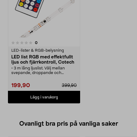
recensioner
0
LED-lister & RGB-belysning
LED list RGB med effektfullt
ljus och fjärrkontroll, Cotech
• 3 m lång ljuslist. Välj mellan
svepande, droppande och
blinkande ljus med fjärrkontrollen.
• LED-ljusslinga med möjlighet att
199,90
399,90
styra färg och ljus individuellt på 3
dioder i taget.
• Stämningsfull belysning med 90
Lägg i varukorg
RGB LED. För inomhusbruk.
• Fixa ljusdekoration efter taklisten
eller styla gaminghörnan.
• Superenkel att montera – böjbar,
flexibel och självhäftande.
Ovanligt bra pris på vanliga saker