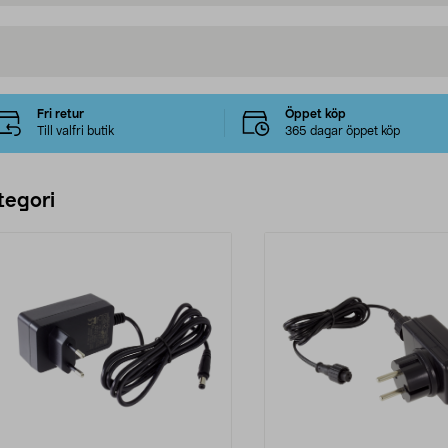
Fri retur
Öppet köp
Till valfri butik
365 dagar öppet köp
tegori