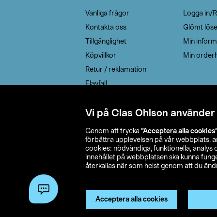
Vanliga frågor
Logga in/R
Kontakta oss
Glömt lös
Tillgänglighet
Min inform
Köpvillkor
Min orderh
Retur / reklamation
Elavfall
Cookie policy
Leveransalternativ
Vi på Clas Ohlson använder
Genom att trycka
”Acceptera alla cookies
förbättra upplevelsen på vår webbplats, 
cookies: nödvändiga, funktionella, analys
innehållet på webbplatsen ska kunna funger
återkallas när som helst genom att du ändra
© 2026 Cla
Acceptera alla cookies