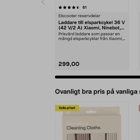
5 av 5 stjärnor
4.5 av 5 stjärnor
recensioner
61
Elscooter reservdelar
Laddare till elsparkcykel 36 V
(42 V/2 A) Xiaomi, Ninebot,
E-Way m.fl.
Prisvärd laddare som passar en
mängd elsparkcyklar från Xiaomi,
Ninebot och E-Wa...
299,00
Ovanligt bra pris på vanliga
Kolla priset