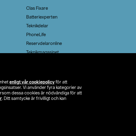
Clas Fixare
Batteriexperten
Teknikdelar
PhoneLife
Reservdelaronline
Teknikmagasinet
enhet
enligt vår cookiepolicy
för att
insatser. Vi använder fyra kategorier av
tersom dessa cookies är nödvändiga för att
r
. Ditt samtycke är frivilligt och kan
itta butik