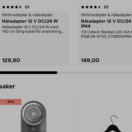
4.5 av 5 stjärnor
recensioner
4.5 av 5 stjärnor
recensioner
23
22
Strömadapter & nätadapter
Strömadapter & nätadapter
Nätadapter 12 V DC/24 W
Nätadapter 12 V DC/24
IP44
Nätadapter 12 V DC/24 W med
140 cm lång kabel för anslutning
Till Cotech flexibel LED-list
till 230 V väggutta...
RGB:36-6703, DT8800IP44
129,90
149,00
 saker
-25%