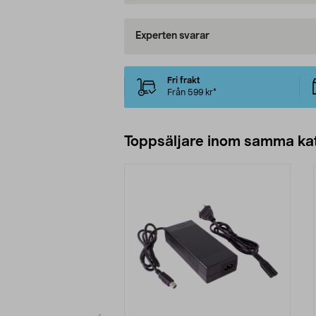
Experten svarar
Fri frakt
Från 599 kr*
Toppsäljare inom samma ka