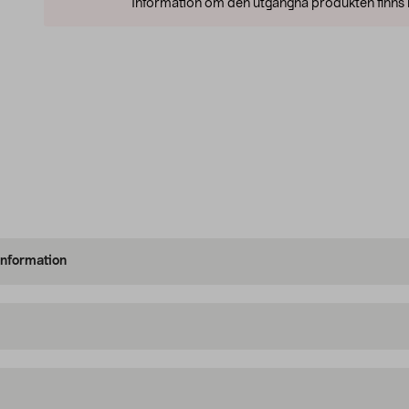
Information om den utgångna produkten finns l
information