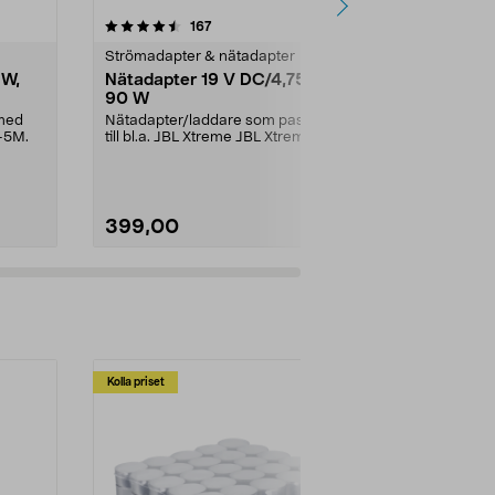
4.5 av 5 stjärnor
recensioner
4.5
167
2
Strömadapter & nätadapter
Strömadapter
 W,
Nätadapter 19 V DC/4,75 A,
Nätadapter
90 W
Till Cotech L
8068, SP-0
 med
Nätadapter/laddare som passar
-5M.
till bl.a. JBL Xtreme JBL Xtreme
2JBL BoomboxJBL B...
399,00
99,90
Kolla priset
Multibuy