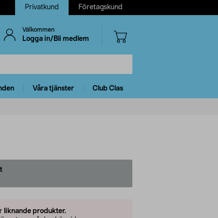
Privatkund
Företagskund
Välkommen
Logga in/Bli medlem
nden
Våra tjänster
Club Clas
t
er
liknande produkter.