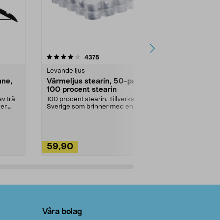
4.5av 5 stjärnor
recensioner
4.5
4378
2
Levande ljus
Rengöringsm
nne,
Värmeljus stearin, 50-pack,
Bikarbonat
100 procent stearin
Ett allsidigt 
städning och 
v trä
100 procent stearin. Tillverkade i
ute. Städa med
er.
Sverige som brinner med en
vacker och sotfri ...
59,90
49,90
Lägg i varukorg
Lägg
Våra bolag