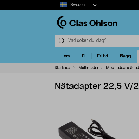
Select
Sweden
market
Hem
El
Fritid
Bygg
Startsida
Multimedia
Mobilladdare & la
Nätadapter 22,5 V/2