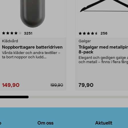
4.5av 5 stjärnor
recensioner
4.0av 5 stjärnor
recensioner
3251
256
Klädvård
Galgar
Noppborttagare batteridriven
Trägalgar med metallpi
8-pack
Vårda kläder och andra textilier –
ta bort noppor och ludd.
Elegant och gedigen galge a
Noppborttagaren fräs...
och metall – finns i flera färg
Galge med sv...
149,90
79,90
199,90
Lägg i varukorg
Lägg i varukorg
o
Om oss
Aktuellt