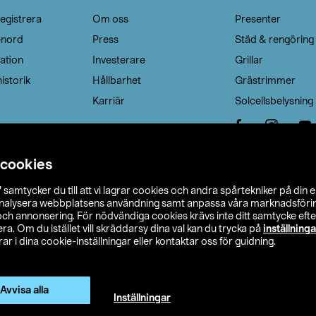
egistrera
Om oss
Presenter
enord
Press
Städ & rengöring
ation
Investerare
Grillar
istorik
Hållbarhet
Grästrimmer
Karriär
Solcellsbelysning
 cookies
”
samtycker du till att vi lagrar cookies och andra spårtekniker på din 
analysera webbplatsens användning samt anpassa våra marknadsförings
 och annonsering. För nödvändiga cookies krävs inte ditt samtycke ef
a. Om du istället vill skräddarsy dina val kan du trycka på
inställninga
r i dina cookie-inställningar eller kontaktar oss för guidning.
s Ohlson
Köpvillkor
Privacy statement
Klubbvillkor
H
Ändra till priser exklusive moms
Avvisa alla
Inställningar