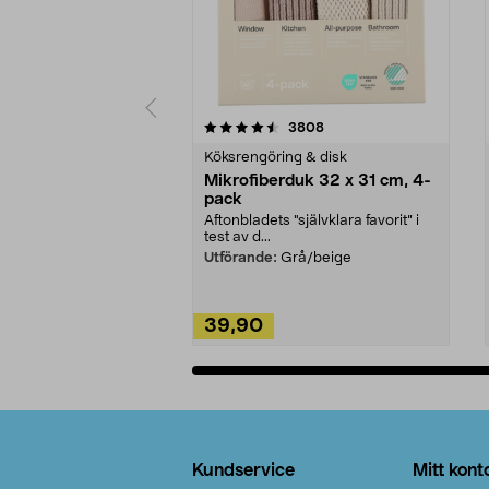
5av 5 stjärnor
4.0av 5 stjärnor
recensioner
3808
Köksrengöring & disk
Mikrofiberduk 32 x 31 cm, 4-
pack
Aftonbladets "självklara favorit” i
test av d...
Utförande:
Grå/beige
39,90
Lägg i varukorg
Sidfot
Kundservice
Mitt kont