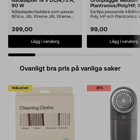
Nätadapter 19 V DC/4,75 A,
Öronpluggar Medium
90 W
Plantronics/Poly/HP, 
Nätadapter/laddare som passar
Eartips passande trådlös
till bl.a. JBL Xtreme JBL Xtreme
Poly, HP och Plantronics
2JBL BoomboxJBL B...
PRO, Legend 3...
399,00
99,00
Lägg i varukorg
Lägg i varukorg
Ovanligt bra pris på vanliga saker
Kolla priset
-25%