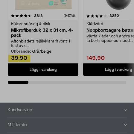
4.0av 5 stjärnor
recensioner
4.5av 5 stjärnor
recensio
3813
3252
(9,97/st)
Köksrengöring & disk
Klädvård
Mikrofiberduk 32 x 31 cm, 4-
Noppborttagare batter
pack
Vårda kläder och andra tex
ta bort noppor och ludd.
Aftonbladets "självklara favorit” i
Noppborttagaren fräs...
test av d...
Utförande:
Grå/beige
39,90
149,90
Lägg i varukorg
Lägg i varukorg
Sidfot
Kundservice
Mitt konto