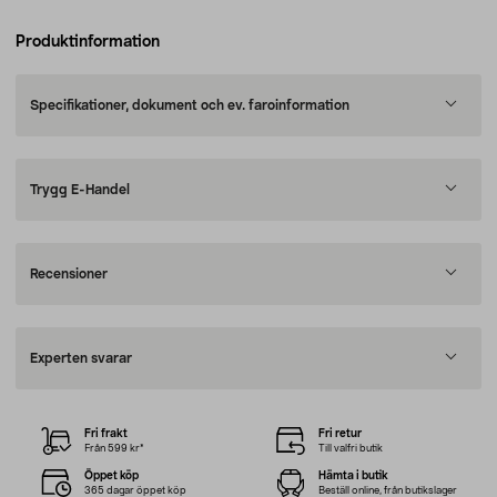
Produktinformation
Specifikationer, dokument och ev. faroinformation
Trygg E-Handel
Recensioner
Experten svarar
Fri frakt
Fri retur
Från 599 kr*
Till valfri butik
Öppet köp
Hämta i butik
365 dagar öppet köp
Beställ online, från butikslager