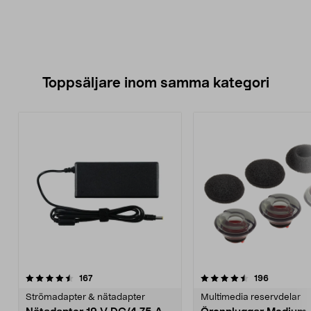
Toppsäljare inom samma kategori
4.5 av 5 stjärnor
recensioner
4.5 av 5 stjärnor
recensione
167
196
Strömadapter & nätadapter
Multimedia reservdelar