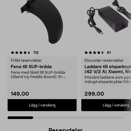
4.5 av 5 stjärnor
recensioner
4.5 av 5 stjärnor
recensioner
112
61
Fritid reservdelar
Elscooter reservdelar
Fena till SUP-bräda
Laddare till elsparkcy
(42 V/2 A) Xiaomi, Ni
Fena med låskil till SUP-bräda
E-Way m.fl.
(Stand Up Paddle Board): 31-
Prisvärd laddare som pas
974331-2059, E11 Pass...
mängd elsparkcyklar från
Ninebot och E-Wa...
149,00
299,00
Lägg i varukorg
Lägg i varukorg
Reservdelar