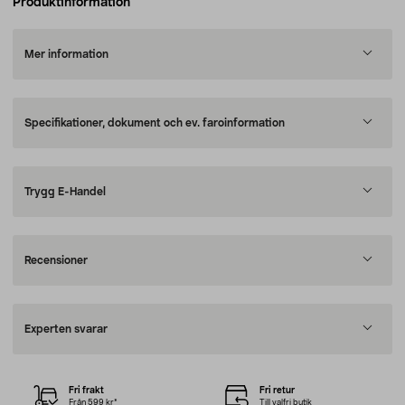
Produktinformation
Mer information
Specifikationer, dokument och ev. faroinformation
Trygg E-Handel
Recensioner
Experten svarar
Fri frakt
Fri retur
Från 599 kr*
Till valfri butik