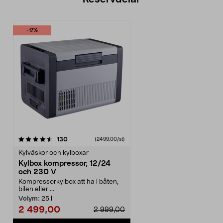
-17%
recensioner
130
(2499,00/st)
Kylväskor och kylboxar
Kylbox kompressor, 12/24
och 230 V
Kompressorkylbox att ha i båten,
bilen eller ...
Volym:
25 l
2 499,00
2 999,00