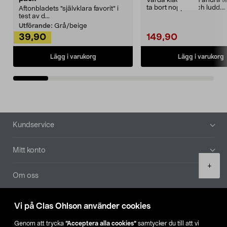
Vårda kläder och andra tex
ta bort noppor och ludd.
Aftonbladets "självklara favorit” i
Noppborttagaren fräs...
test av d...
Utförande:
Grå/beige
39,90
149,90
Lägg i varukorg
Lägg i varukorg
Sidfot
Kundservice
Mitt konto
Product
+
quantity
Om oss
Aktuellt
Vi på Clas Ohlson använder cookies
Genom att trycka
”Acceptera alla cookies”
samtycker du till att vi
Våra bolag