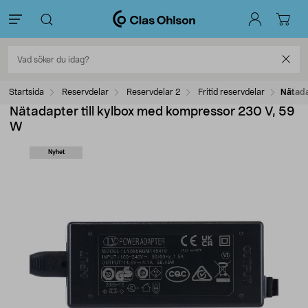
Startsida
Reservdelar
Reservdelar 2
Fritid reservdelar
Nätada
Nätadapter till kylbox med kompressor 230 V, 59
W
Nyhet