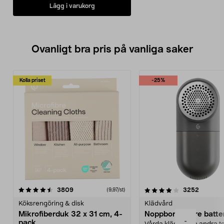
Lägg i varukorg
Ovanligt bra pris på vanliga saker
Kolla priset
-25%
4.0av 5 stjärnor
recensioner
4.5av 5 stjärnor
recensio
3809
3252
(9,97/st)
Köksrengöring & disk
Klädvård
Mikrofiberduk 32 x 31 cm, 4-
Noppborttagare batter
-
pack