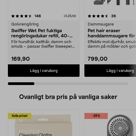
4.5 av 5 stjärnor
recensioner
4.0 av 5 stjärnor
recensione
146
36
(4,25/st)
Golvrengöring
Dammsugare
Swiffer Wet Pet fuktiga
Pet hair eraser
rengöringsdukar refill, 40-
handdammsugare för 
pack
och smuts, 120 W
För hundhår, katthår, damm och
Effektiv mot djurhår, smul
smuts – passar Swiffer Sweeper
damm på möbler och golv.
mopp (säljs separa...
eraser – hand...
169,90
799,00
Lägg i varukorg
Lägg i varukorg
Ovanligt bra pris på vanliga saker
Kolla priset
-25%