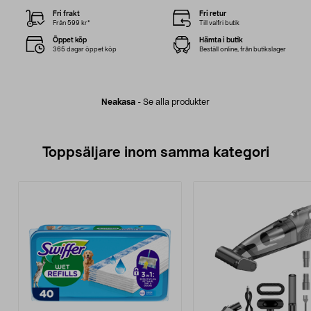
Fri frakt
Fri retur
Från 599 kr*
Till valfri butik
Öppet köp
Hämta i butik
365 dagar öppet köp
Beställ online, från butikslager
Neakasa
-
Se alla produkter
Toppsäljare inom samma kategori