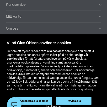
Sidfot
Kundservice
Mitt konto
Om oss
Aktuellt
Vi på Clas Ohlson använder cookies
Genom att trycka
”Acceptera alla cookies”
samtycker du till att vi
Våra bolag
lagrar cookies och andra spårtekniker på din enhet
enligt vår
cookiepolicy
för att förbättra upplevelsen på vår webbplats,
analysera webbplatsens användning samt anpassa våra
Hitta butik
marknadsföringsinsatser. Vi använder fyra kategorier av cookies:
nödvändiga, funktionella, analys och annonsering. För nödvändiga
cookies krävs inte ditt samtycke eftersom dessa cookies är
SE
NO
FI
nödvändiga för att innehållet på webbplatsen ska kunna fungera. Om
du istället vill skräddarsy dina val kan du trycka på
inställningar
. Ditt
samtycke är frivilligt och kan återkallas när som helst genom att du
ändrar i dina cookie-inställningar eller kontaktar oss för guidning.
Acceptera alla cookies
Avvisa alla
Inställningar
Köpvillkor
Privacy statement
Klubbvillkor
För företag