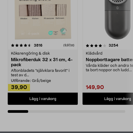
4.0av 5 stjärnor
recensioner
4.5av 5 stjärnor
recensio
3816
3254
(9,97/st)
Köksrengöring & disk
Klädvård
Mikrofiberduk 32 x 31 cm, 4-
Noppborttagare batter
pack
Vårda kläder och andra tex
ta bort noppor och ludd.
Aftonbladets "självklara favorit” i
Noppborttagaren fräs...
test av d...
Utförande:
Grå/beige
39,90
149,90
Lägg i varukorg
Lägg i varukorg