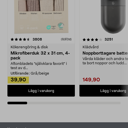
4.0av 5 stjärnor
recensioner
4.5av 5 stjärnor
recensio
3808
3251
(9,97/st)
Köksrengöring & disk
Klädvård
Mikrofiberduk 32 x 31 cm, 4-
Noppborttagare batter
pack
Vårda kläder och andra tex
ta bort noppor och ludd.
Aftonbladets "självklara favorit” i
Noppborttagaren fräs...
test av d...
Utförande:
Grå/beige
39,90
149,90
Lägg i varukorg
Lägg i varukorg
Sidfot