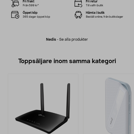
Fri frakt
Fri retur
Från 599 kr*
Till valfri butik
Öppet köp
Hämta i butik
365 dagar öppet köp
Beställ online, från butikslager
Nedis
-
Se alla produkter
Toppsäljare inom samma kategori