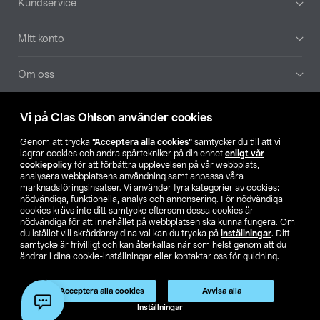
Kundservice
Mitt konto
Om oss
Aktuellt
Vi på Clas Ohlson använder cookies
Genom att trycka
”Acceptera alla cookies”
samtycker du till att vi
Våra bolag
lagrar cookies och andra spårtekniker på din enhet
enligt vår
cookiepolicy
för att förbättra upplevelsen på vår webbplats,
analysera webbplatsens användning samt anpassa våra
Hitta butik
marknadsföringsinsatser. Vi använder fyra kategorier av cookies:
nödvändiga, funktionella, analys och annonsering. För nödvändiga
cookies krävs inte ditt samtycke eftersom dessa cookies är
SE
NO
FI
nödvändiga för att innehållet på webbplatsen ska kunna fungera. Om
du istället vill skräddarsy dina val kan du trycka på
inställningar
. Ditt
samtycke är frivilligt och kan återkallas när som helst genom att du
ändrar i dina cookie-inställningar eller kontaktar oss för guidning.
Acceptera alla cookies
Avvisa alla
Inställningar
Köpvillkor
Privacy statement
Klubbvillkor
För företag