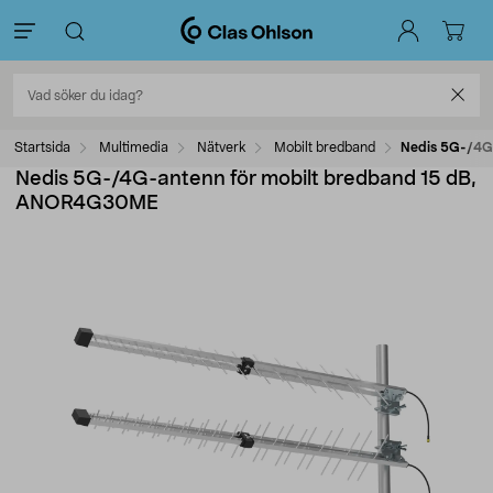
Startsida
Multimedia
Nätverk
Mobilt bredband
Nedis 5G-/4G
Nedis 5G-/4G-antenn för mobilt bredband 15 dB,
ANOR4G30ME