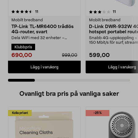
3.5 av 5 stjärnor
recensioner
4.5 av 5 stjärnor
recensioner
11
11
Mobilt bredband
Mobilt bredband
TP-Link TL-MR6400 trådlös
D-Link DWR-932W 4
4G-router, svart
hotspot portabel rout
Dela WiFi med 32 enheter –
Snabb 4G-uppkoppling – u
perfekt för evenemang och
150 Mbit/s för surf, strea
Klubbpris
sommarstugan. Pålitlig tråd...
videosamtal. ...
690,00
599,00
999,00
Lägg i varukorg
Lägg i varukorg
Ovanligt bra pris på vanliga saker
Kolla priset
-25%