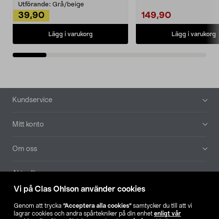
Utförande:
Grå/beige
39,90
149,90
Lägg i varukorg
Lägg i varukorg
Sidfot
Kundservice
Mitt konto
Om oss
Aktuellt
Vi på Clas Ohlson använder cookies
Våra bolag
Genom att trycka
”Acceptera alla cookies”
samtycker du till att vi
lagrar cookies och andra spårtekniker på din enhet
enligt vår