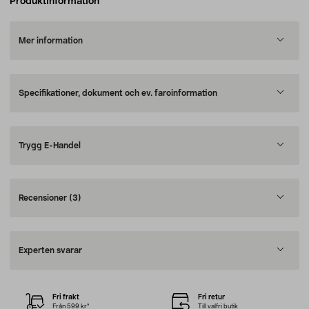
Produktinformation
Mer information
Specifikationer, dokument och ev. faroinformation
Trygg E-Handel
Recensioner
(3)
Experten svarar
Fri frakt
Fri retur
Från 599 kr*
Till valfri butik