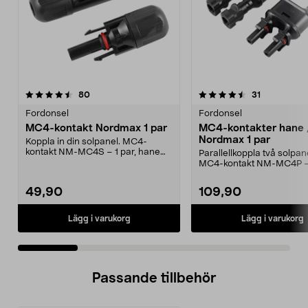
4.5 av 5 stjärnor
recensioner
3.5 av 5 stjärnor
recensioner
80
31
Fordonsel
Fordonsel
MC4-kontakt Nordmax 1 par
MC4-kontakter hane 
Nordmax 1 par
Koppla in din solpanel. MC4-
kontakt NM-MC4S – 1 par, hane
Parallellkoppla två solpan
och hona. Kontakten pa...
MC4-kontakt NM-MC4P –
kontakter i en förpackni...
49,90
109,90
Lägg i varukorg
Lägg i varukorg
Passande tillbehör