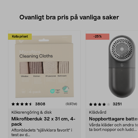
Ovanligt bra pris på vanliga saker
Kolla priset
-25%
4.0av 5 stjärnor
recensioner
4.5av 5 stjärnor
recensio
3808
3251
(9,97/st)
Köksrengöring & disk
Klädvård
Mikrofiberduk 32 x 31 cm, 4-
Noppborttagare batter
pack
Vårda kläder och andra tex
ta bort noppor och ludd.
Aftonbladets "självklara favorit” i
Noppborttagaren fräs...
test av d...