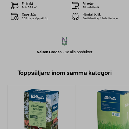
Fri frakt
Fri retur
Från 599 kr*
Till valfri butik
Öppet köp
Hämta i butik
365 dagar öppet köp
Beställ online, från butikslager
Nelson Garden
-
Se alla produkter
Toppsäljare inom samma kategori