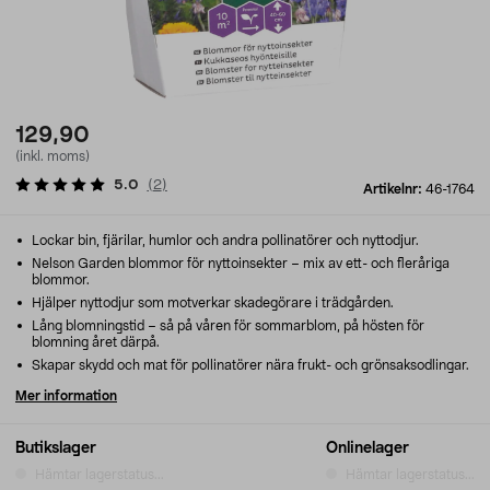
129,90
(inkl. moms)
5.0
(
2
)
Artikelnr:
46-1764
Lockar bin, fjärilar, humlor och andra pollinatörer och nyttodjur.
Nelson Garden blommor för nyttoinsekter – mix av ett- och fleråriga
blommor.
Hjälper nyttodjur som motverkar skadegörare i trädgården.
Lång blomningstid – så på våren för sommarblom, på hösten för
blomning året därpå.
Skapar skydd och mat för pollinatörer nära frukt- och grönsaksodlingar.
Mer information
Butikslager
Onlinelager
Hämtar lagerstatus...
Hämtar lagerstatus...