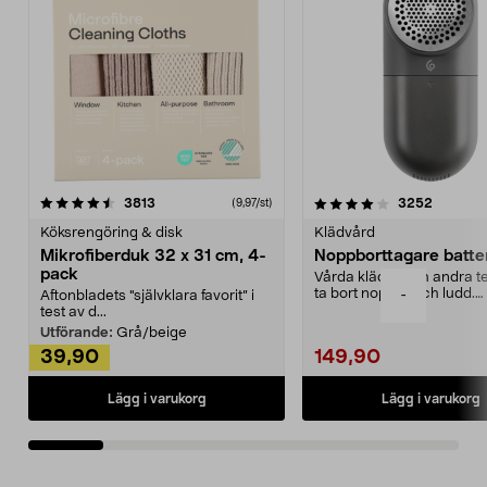
4.0av 5 stjärnor
recensioner
4.5av 5 stjärnor
recensio
3813
3252
(9,97/st)
Köksrengöring & disk
Klädvård
Mikrofiberduk 32 x 31 cm, 4-
Noppborttagare batter
pack
Vårda kläder och andra tex
ta bort noppor och ludd.
-
Aftonbladets "självklara favorit” i
Noppborttagaren fräs...
test av d...
Utförande:
Grå/beige
39,90
149,90
Lägg i varukorg
Lägg i varukorg