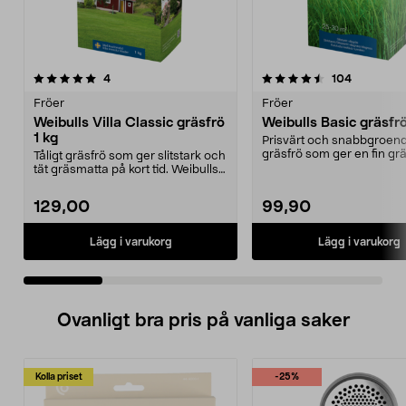
4.5 av 5 stjärnor
recensioner
5.0 av 5 stjärnor
recension
4
104
Fröer
Fröer
Weibulls Villa Classic gräsfrö
Weibulls Basic gräsfrö
1 kg
Prisvärt och snabbgroen
gräsfrö som ger en fin gr
Tåligt gräsfrö som ger slitstark och
Weibulls Basic gräsf...
tät gräsmatta på kort tid. Weibulls
Villa C...
129,00
99,90
Lägg i varukorg
Lägg i varukorg
Ovanligt bra pris på vanliga saker
Kolla priset
-25%