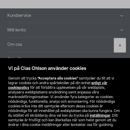
Sidfot
Kundservice
Mitt konto
Product
Om oss
+
quantity
Aktuellt
Vi på Clas Ohlson använder cookies
Våra bolag
Genom att trycka
”Acceptera alla cookies”
samtycker du till att vi
lagrar cookies och andra spårtekniker på din enhet
enligt vår
Hitta butik
cookiepolicy
för att förbättra upplevelsen på vår webbplats,
analysera webbplatsens användning samt anpassa våra
marknadsföringsinsatser. Vi använder fyra kategorier av cookies:
nödvändiga, funktionella, analys och annonsering. För nödvändiga
SE
NO
FI
cookies krävs inte ditt samtycke eftersom dessa cookies är
nödvändiga för att innehållet på webbplatsen ska kunna fungera. Om
du istället vill skräddarsy dina val kan du trycka på
inställningar
. Ditt
samtycke är frivilligt och kan återkallas när som helst genom att du
ändrar i dina cookie-inställningar eller kontaktar oss för guidning.