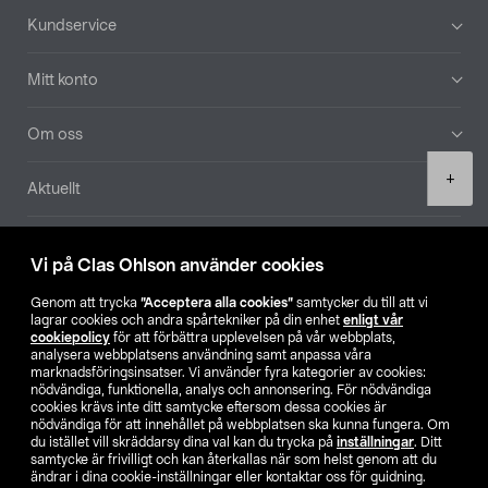
Sidfot
Kundservice
Mitt konto
Om oss
Product
+
Aktuellt
quantity
Våra bolag
Vi på Clas Ohlson använder cookies
Hitta butik
Genom att trycka
”Acceptera alla cookies”
samtycker du till att vi
lagrar cookies och andra spårtekniker på din enhet
enligt vår
cookiepolicy
för att förbättra upplevelsen på vår webbplats,
SE
NO
FI
analysera webbplatsens användning samt anpassa våra
marknadsföringsinsatser. Vi använder fyra kategorier av cookies:
nödvändiga, funktionella, analys och annonsering. För nödvändiga
cookies krävs inte ditt samtycke eftersom dessa cookies är
nödvändiga för att innehållet på webbplatsen ska kunna fungera. Om
du istället vill skräddarsy dina val kan du trycka på
inställningar
. Ditt
samtycke är frivilligt och kan återkallas när som helst genom att du
ändrar i dina cookie-inställningar eller kontaktar oss för guidning.