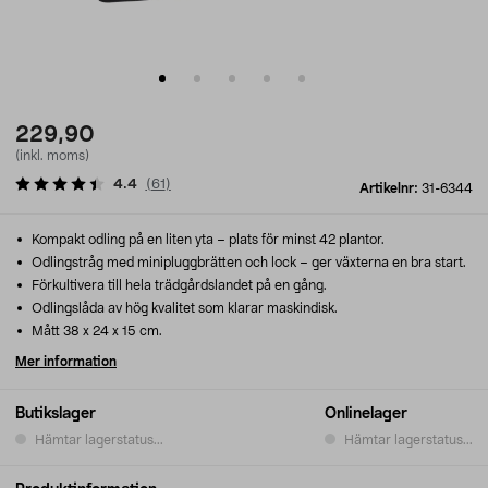
229,90
(inkl. moms)
4.4
(
61
)
Artikelnr:
31-6344
Kompakt odling på en liten yta – plats för minst 42 plantor.
Odlingstråg med minipluggbrätten och lock – ger växterna en bra start.
Förkultivera till hela trädgårdslandet på en gång.
Odlingslåda av hög kvalitet som klarar maskindisk.
Mått 38 x 24 x 15 cm.
Mer information
Butikslager
Onlinelager
Hämtar lagerstatus...
Hämtar lagerstatus...