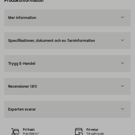
Produktinformation
Mer information
Specifikationer, dokument och ev. faroinformation
Trygg E-Handel
Recensioner
(61)
Experten svarar
Fri frakt
Fri retur
Från 599 kr*
Till valfri butik