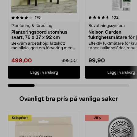
4.5 av 5 stjärnor
recensioner
4.5 av 5 stjärnor
recension
178
102
Plantering & förodling
Bevattningssystem
Planteringsbord utomhus
Nelson Garden
svart, 76 x 37 x 92 cm
fuktighetsmätare för 
Bekväm arbetshöjd, lättskött
Effektiv fuktmätare för kru
metallyta, gott om förvaring med
urnor, balkonglådor, rabat
hyllor och krokar....
Nelson Garden...
499,00
99,90
699,00
Lägg i varukorg
Lägg i varukorg
Ovanligt bra pris på vanliga saker
Kolla priset
-25%