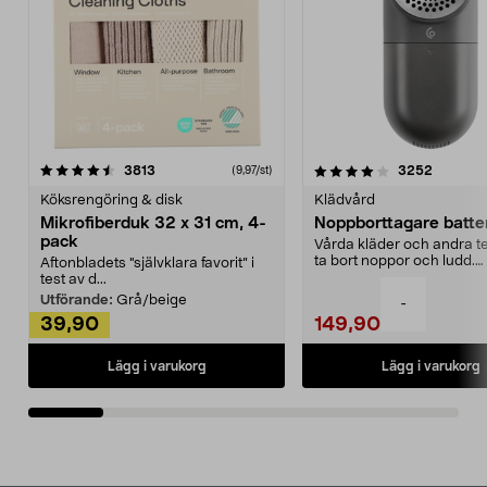
4.0av 5 stjärnor
recensioner
4.5av 5 stjärnor
recensio
3813
3252
(9,97/st)
Köksrengöring & disk
Klädvård
Mikrofiberduk 32 x 31 cm, 4-
Noppborttagare batter
pack
Vårda kläder och andra tex
ta bort noppor och ludd.
Aftonbladets "självklara favorit” i
Noppborttagaren fräs...
test av d...
Utförande:
Grå/beige
-
39,90
149,90
Lägg i varukorg
Lägg i varukorg