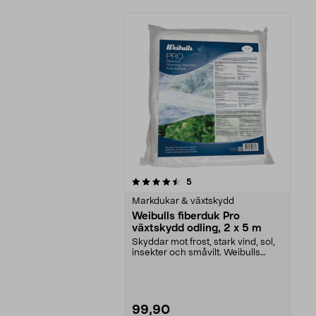
5av 5 stjärnor
recensioner
5
Markdukar & växtskydd
Weibulls fiberduk Pro
växtskydd odling, 2 x 5 m
Skyddar mot frost, stark vind, sol,
insekter och småvilt. Weibulls
fiberduk Pro ...
99,90