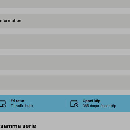
information
Fri retur
Öppet köp
Till valfri butik
365 dagar öppet köp
 samma serie