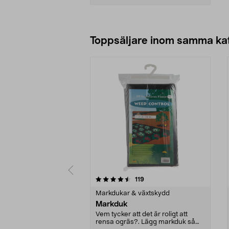
Lägg i varukorg
Toppsäljare inom samma ka
5 av 5 stjärnor
4.5 av 5 stjärnor
recensioner
119
Markdukar & växtskydd
Markduk
Vem tycker att det är roligt att
rensa ogräs?. Lägg markduk så