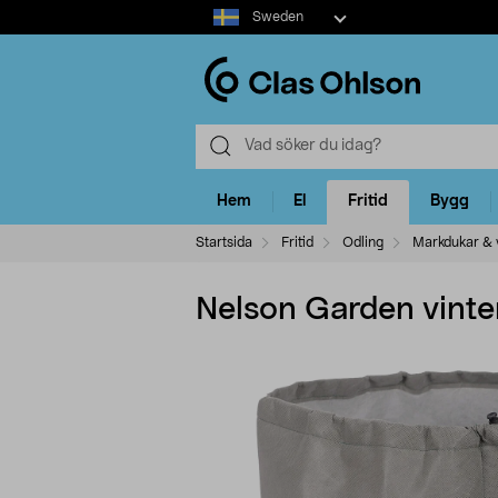
Select
Sweden
market
Hem
El
Fritid
Bygg
Startsida
Fritid
Odling
Markdukar & 
Nelson Garden vinte