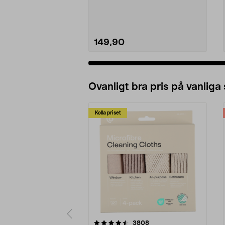
slipper du ogräse...
149,90
Ovanligt bra pris på vanliga
Kolla priset
5av 5 stjärnor
4.0av 5 stjärnor
recensioner
3808