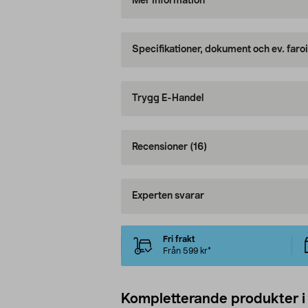
Mer information
Specifikationer, dokument och ev. faro
Trygg E-Handel
Recensioner
(16)
Experten svarar
Fri frakt
Från 599 kr*
Kompletterande produkter i