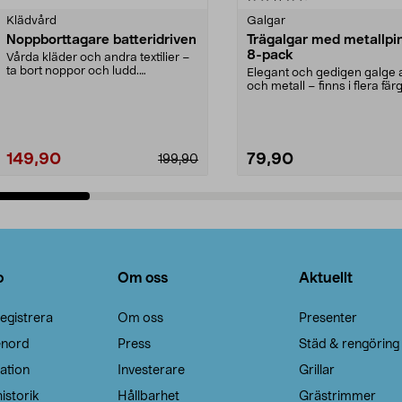
Klädvård
Galgar
Noppborttagare batteridriven
Trägalgar med metallpi
8-pack
Vårda kläder och andra textilier –
ta bort noppor och ludd.
Elegant och gedigen galge a
Noppborttagaren fräs...
och metall – finns i flera färg
Galge med sv...
149,90
79,90
199,90
Lägg i varukorg
Lägg i varukorg
o
Om oss
Aktuellt
egistrera
Om oss
Presenter
enord
Press
Städ & rengöring
ation
Investerare
Grillar
istorik
Hållbarhet
Grästrimmer