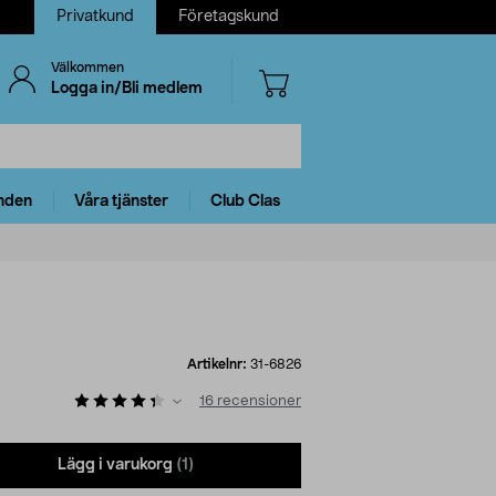
Privatkund
Företagskund
Välkommen
Logga in/Bli medlem
nden
Våra tjänster
Club Clas
Artikelnr:
31-6826
16
recensioner
Lägg i varukorg
(1)