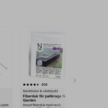
4.5 av 5 stjärnor
recensioner
3.5
202
8
Markdukar & växtskydd
Markdukar & 
Fiberduk för pallkrage Nelson
Weibulls fi
Garden
10 meter
 plats
Smart fiberduk med resår
Möjliggör tid