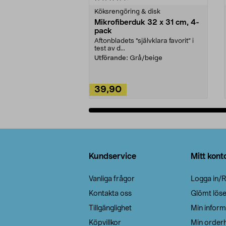
Köksrengöring & disk
Mikrofiberduk 32 x 31 cm, 4-
pack
Aftonbladets "självklara favorit” i
test av d...
Utförande:
Grå/beige
39,90
Lägg i varukorg
Sidfot
Kundservice
Mitt kont
Vanliga frågor
Logga in/R
Kontakta oss
Glömt lös
Tillgänglighet
Min inform
Köpvillkor
Min orderh