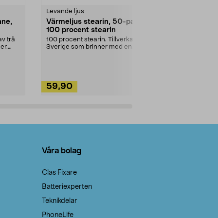
Levande ljus
Rengöringsm
nne,
Värmeljus stearin, 50-pack,
Bikarbonat
100 procent stearin
Ett allsidigt 
städning och 
v trä
100 procent stearin. Tillverkade i
ute. Städa med
er.
Sverige som brinner med en
vacker och sotfri ...
59,90
49,90
Lägg i varukorg
Lägg
Våra bolag
Clas Fixare
Batteriexperten
Teknikdelar
PhoneLife