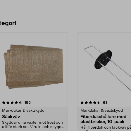
tegori
4.5 av 5 stjärnor
recensioner
4.5 av 5 stjärnor
recensioner
185
63
Markdukar & växtskydd
Markdukar & växtskydd
Säckväv
Fiberdukshållare med
plastbrickor, 10-pack
Skyddar dina växter mot frost och
alltför stark sol. Vira in och snygga
Håll fiberduk och täckväv på