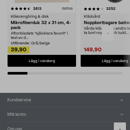
4.0av 5 stjärnor
recensioner
4.5av 5 stjärnor
recensio
3813
3252
(9,97/st)
Köksrengöring & disk
Klädvård
Mikrofiberduk 32 x 31 cm, 4-
Noppborttagare batter
pack
Vårda kläder och andra tex
ta bort noppor och ludd.
-
Aftonbladets "självklara favorit” i
Noppborttagaren fräs...
test av d...
Utförande:
Grå/beige
39,90
149,90
Lägg i varukorg
Lägg i varukorg
Sidfot
Kundservice
Mitt konto
Product
Om oss
+