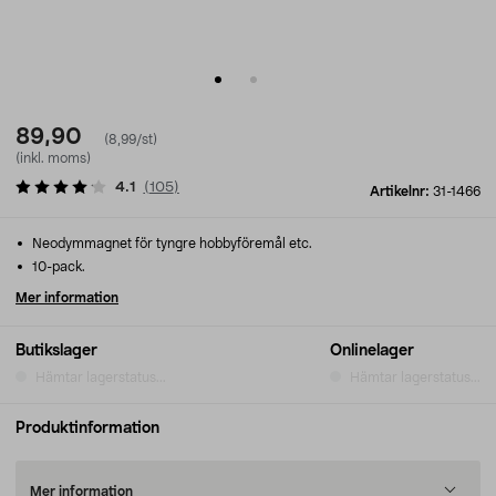
89,90
(8,99/st)
(inkl. moms)
4.1
(
105
)
Artikelnr:
31-1466
Neodymmagnet för tyngre hobbyföremål etc.
10-pack.
Mer information
Butikslager
Onlinelager
Hämtar lagerstatus...
Hämtar lagerstatus...
Produktinformation
Mer information