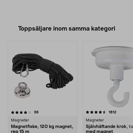
Toppsäljare inom samma kategori
4.5 av 5 stjärnor
recensioner
3.5 av 5 stjärnor
recension
36
1812
Magneter
Magneter
Magnetfiske, 120 kg magnet,
Självhäftande krok, t
rep 15 m
med magnet