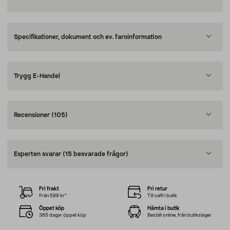
Specifikationer, dokument och ev. faroinformation
Trygg E-Handel
Recensioner
(105)
Experten svarar
(15 besvarade frågor)
Fri frakt
Fri retur
Från 599 kr*
Till valfri butik
Öppet köp
Hämta i butik
365 dagar öppet köp
Beställ online, från butikslager