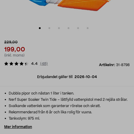
229,00
199,00
(inkl. moms)
4.4
(
48
)
Artikelnr:
31-8798
Erbjudandet gäller till
2026-10-04
Dubbla pipor och nästan 1 liter i tanken.
Nerf Super Soaker Twin Tide – lättfylld vattenpistol med 2 rejäla strålar.
Svalkande vattenlek som garanterar rörelse och skratt.
Rekommenderad från 6 år och lika rolig för vuxna.
Tankvolym: 975 ml.
Mer information