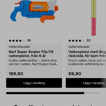
4.0av 5 stjärnor
recensioner
recensione
30
33
Vattenleksaker
Vattenleksaker
Nerf Super Soaker Flip Fill
Vattenpistol med lång
vattenpistol, från 6 år
räckvidd, för barn frå
4 olika vattenstrålar – dränk dina
Dra in vatten, tryck och sk
vänner i vatten. Nerf Super Soaker
svalkande vattenkrig kan 
Flip Fill ...
Vattenpistol me...
199,90
59,90
Lägg i varukorg
Lägg i varukorg