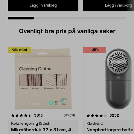
Lägg i varukorg
Lägg i varukorg
Ovanligt bra pris på vanliga saker
Kolla priset
-25%
4.0av 5 stjärnor
recensioner
4.5av 5 stjärnor
recensio
3813
3252
(9,97/st)
Köksrengöring & disk
Klädvård
Mikrofiberduk 32 x 31 cm, 4-
Noppborttagare batter