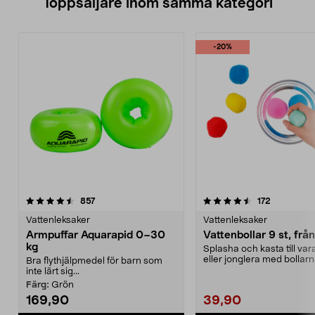
Toppsäljare inom samma kategori
-20%
4.5 av 5 stjärnor
recensioner
3.5 av 5 stjärnor
recensione
857
172
Vattenleksaker
Vattenleksaker
Armpuffar Aquarapid 0–30
Vattenbollar 9 st, från
kg
Splasha och kasta till va
eller jonglera med bollarna
Bra flythjälpmedel för barn som
superabsorbera...
inte lärt sig...
Färg:
Grön
169,90
39,90