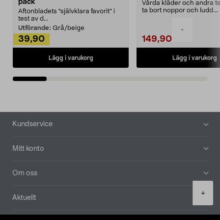
pack
Vårda kläder och andra tex
ta bort noppor och ludd.
Aftonbladets "självklara favorit” i
Noppborttagaren fräs...
test av d...
Utförande:
Grå/beige
-
39,90
149,90
Lägg i varukorg
Lägg i varukorg
Sidfot
Kundservice
Mitt konto
Om oss
Product
+
Aktuellt
quantity