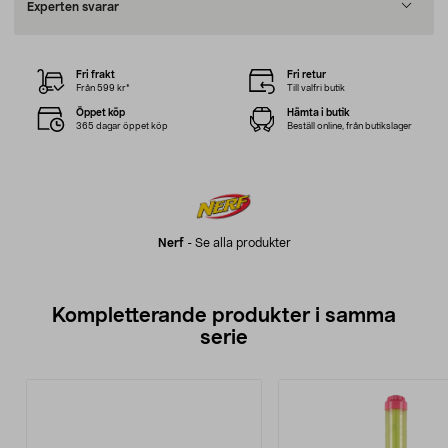
Experten svarar
Fri frakt
Fri retur
Från 599 kr*
Till valfri butik
Öppet köp
Hämta i butik
365 dagar öppet köp
Beställ online, från butikslager
Nerf
-
Se alla produkter
Kompletterande produkter i samma
serie