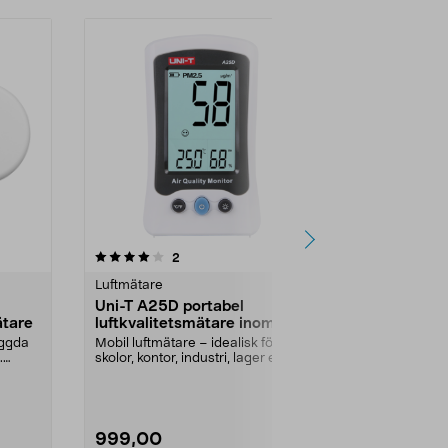
5.0 av 5 stjärnor
recensioner
4.0
2
4
Luftmätare
Radonmätar
Uni-T A25D portabel
Airthings V
ätare
luftkvalitetsmätare inomhus
radonmäta
yggda
Mobil luftmätare – idealisk för
Avläser radon,
.
skolor, kontor, industri, lager etc.
temperatur på 
Uni-T A25D ...
mobilapp. Airth
999,00
1999,00