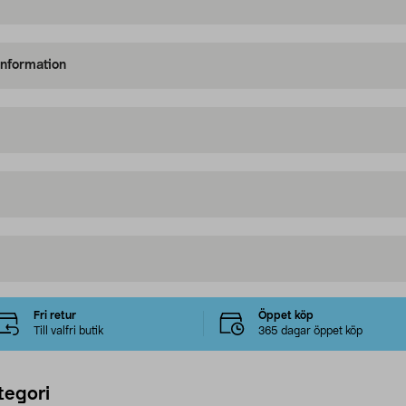
information
Fri retur
Öppet köp
Till valfri butik
365 dagar öppet köp
tegori