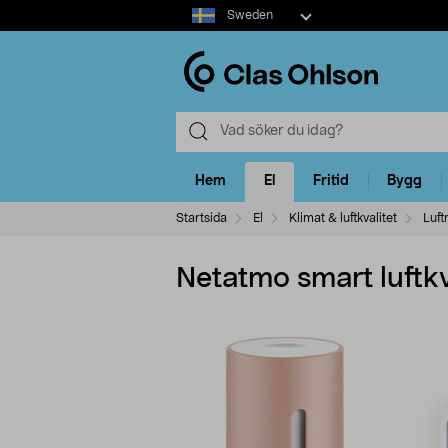
Select
Sweden
market
Hem
El
Fritid
Bygg
Startsida
El
Klimat & luftkvalitet
Luft
Netatmo smart luftk