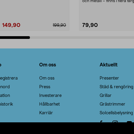
Noppborttagaren fräs...
och metall – finns i flera färg
Galge med sv...
149,90
79,90
199,90
Lägg i varukorg
Lägg i varukorg
o
Om oss
Aktuellt
egistrera
Om oss
Presenter
enord
Press
Städ & rengöring
ation
Investerare
Grillar
istorik
Hållbarhet
Grästrimmer
Karriär
Solcellsbelysning