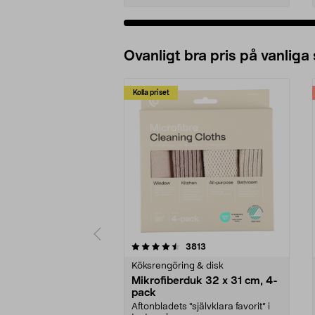
Ovanligt bra pris på vanliga
Kolla priset
5av 5 stjärnor
4.0av 5 stjärnor
recensioner
3813
Köksrengöring & disk
Mikrofiberduk 32 x 31 cm, 4-
pack
Aftonbladets "självklara favorit” i