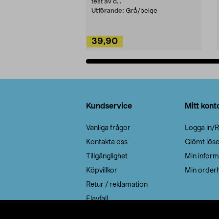
test av d...
Utförande:
Grå/beige
39,90
Lägg i varukorg
Sidfot
Kundservice
Mitt kont
Vanliga frågor
Logga in/R
Kontakta oss
Glömt lös
Tillgänglighet
Min inform
Köpvillkor
Min orderh
Retur / reklamation
Elavfall
Cookie policy