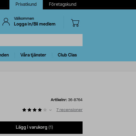
Privatkund
Företagskund
Välkommen
Logga in/Bli medlem
nden
Våra tjänster
Club Clas
Artikelnr:
36-8764
7
recensioner
Lägg i varukorg
(1)