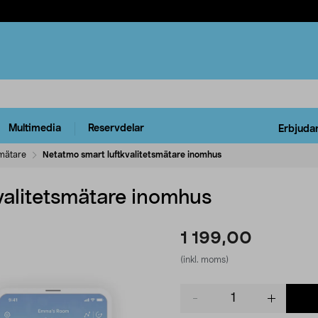
Multimedia
Reservdelar
Erbjuda
mätare
Netatmo smart luftkvalitetsmätare inomhus
valitetsmätare inomhus
1 199,00
(inkl. moms)
Product
quantity