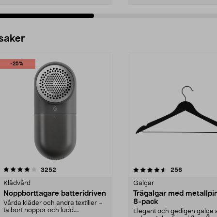
 saker
-25%
4.5av 5 stjärnor
recensioner
4.0av 5 stjärnor
recensioner
3252
256
Klädvård
Galgar
Noppborttagare batteridriven
Trägalgar med metallpi
8-pack
Vårda kläder och andra textilier –
ta bort noppor och ludd.
Elegant och gedigen galge a