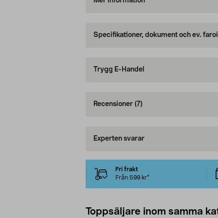
Mer information
Specifikationer, dokument och ev. faro
Trygg E-Handel
Recensioner
(7)
Experten svarar
Fri frakt
Från 599 kr*
Toppsäljare inom samma ka