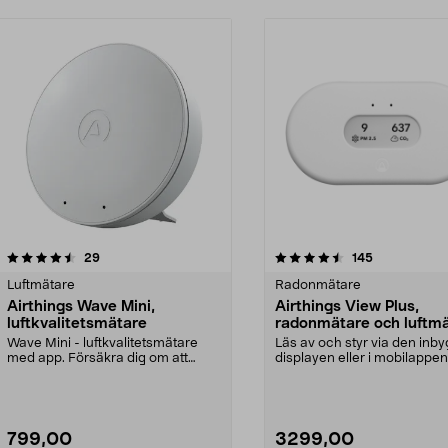
4.5 av 5 stjärnor
recensioner
4.0 av 5 stjärnor
recensioner
29
145
Luftmätare
Radonmätare
Airthings Wave Mini,
Airthings View Plus,
luftkvalitetsmätare
radonmätare och luftm
Wave Mini - luftkvalitetsmätare
Läs av och styr via den inb
med app. Försäkra dig om att
displayen eller i mobilappen
inomhusluften är hä...
Airthings View Pl...
799,00
3299,00