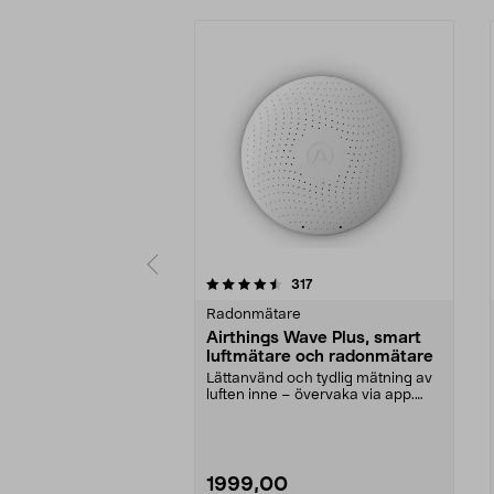
5 av 5 stjärnor
4.5 av 5 stjärnor
recensioner
317
Radonmätare
Airthings Wave Plus, smart
luftmätare och radonmätare
Lättanvänd och tydlig mätning av
luften inne – övervaka via app.
Airthings Wave ...
1999,00