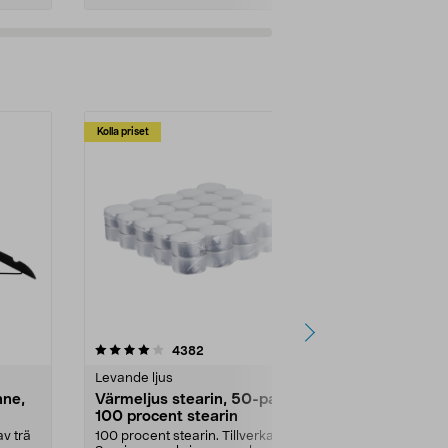
Kolla priset
Multibuy
4.5av 5 stjärnor
recensioner
4.5
4382
2
Levande ljus
Rengöringsm
nne,
Värmeljus stearin, 50-pack,
Bikarbonat
100 procent stearin
Ett allsidigt 
städning och 
v trä
100 procent stearin. Tillverkade i