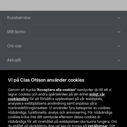
Sidfot
Kundservice
Mitt konto
Om oss
Aktuellt
Våra bolag
Vi på Clas Ohlson använder cookies
Hitta butik
Genom att trycka
”Acceptera alla cookies”
samtycker du till att vi
lagrar cookies och andra spårtekniker på din enhet
enligt vår
cookiepolicy
för att förbättra upplevelsen på vår webbplats,
SE
NO
FI
analysera webbplatsens användning samt anpassa våra
marknadsföringsinsatser. Vi använder fyra kategorier av cookies:
nödvändiga, funktionella, analys och annonsering. För nödvändiga
cookies krävs inte ditt samtycke eftersom dessa cookies är
nödvändiga för att innehållet på webbplatsen ska kunna fungera. Om
du istället vill skräddarsy dina val kan du trycka på
inställningar
. Ditt