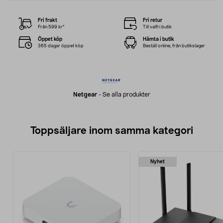
Fri frakt
Fri retur
Från 599 kr*
Till valfri butik
Öppet köp
Hämta i butik
365 dagar öppet köp
Beställ online, från butikslager
Netgear
-
Se alla produkter
Toppsäljare inom samma kategori
Nyhet