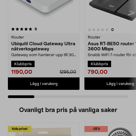
recensioner
4.5 av 5 stjärnor
6
recensioner
0
0.0 av 5 stjärnor
Router
Router
Ubiquiti Cloud Gateway Ultra
Asus RT-BE50 router W
nätverksgateway
3600 Mbps
Gateway som hanterar upp till 30
Snabb WiFi 7-router för s
UniFi-enheter och 300 klienter.
spel och många uppkopp
Klubbpris
Klubbpris
Ubiquiti Cloud ...
enheter. Asus RT-B...
1190,00
790,00
1295,00
Lägg i varukorg
Lägg i varukorg
Ovanligt bra pris på vanliga saker
Kolla priset
-25%