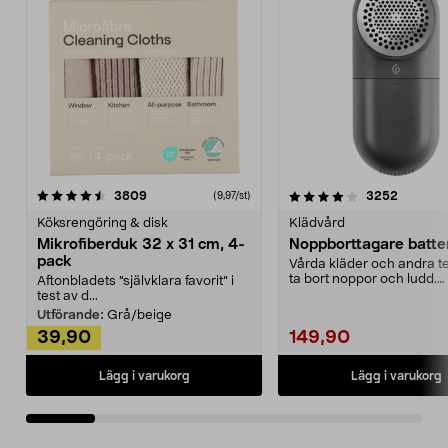
4.0av 5 stjärnor
recensioner
4.5av 5 stjärnor
recensio
3809
3252
(9,97/st)
Köksrengöring & disk
Klädvård
Mikrofiberduk 32 x 31 cm, 4-
Noppborttagare batter
pack
Vårda kläder och andra tex
ta bort noppor och ludd.
Aftonbladets "självklara favorit” i
Noppborttagaren fräs...
test av d...
Utförande:
Grå/beige
39,90
149,90
Lägg i varukorg
Lägg i varukorg