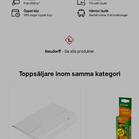
Från 599 kr*
Till valfri butik
Öppet köp
Hämta i butik
365 dagar öppet köp
Beställ online, från butikslager
Neudorff
-
Se alla produkter
Toppsäljare inom samma kategori