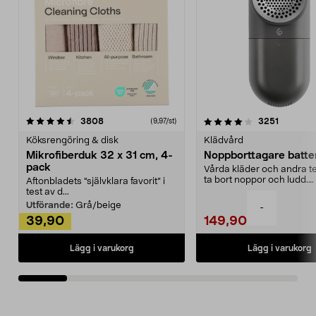
4.0av 5 stjärnor
recensioner
4.5av 5 stjärnor
recensio
3808
3251
(9,97/st)
Köksrengöring & disk
Klädvård
Mikrofiberduk 32 x 31 cm, 4-
Noppborttagare batter
pack
Vårda kläder och andra tex
ta bort noppor och ludd.
Aftonbladets "självklara favorit” i
Noppborttagaren fräs...
test av d...
Utförande:
Grå/beige
-
39,90
149,90
Lägg i varukorg
Lägg i varukorg