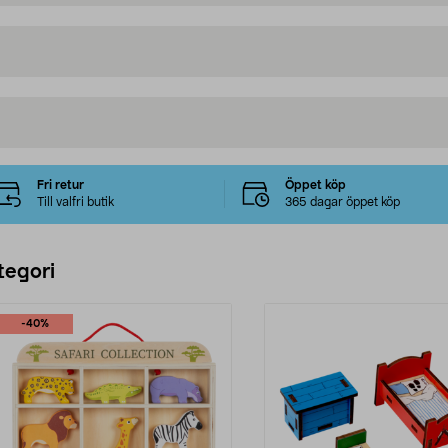
Fri retur
Öppet köp
Till valfri butik
365 dagar öppet köp
tegori
-40%