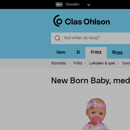
Select
Sweden
market
Hem
El
Fritid
Bygg
Startsida
Fritid
Leksaker & spel
Dock
New Born Baby, med 