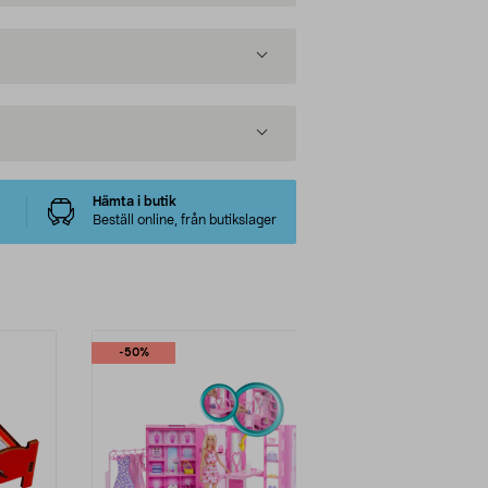
Hämta i butik
Beställ online, från butikslager
-50%