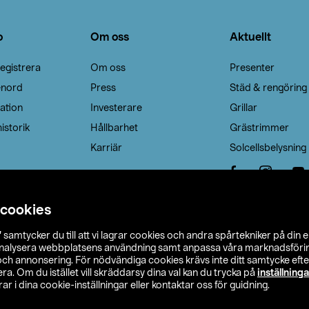
o
Om oss
Aktuellt
egistrera
Om oss
Presenter
enord
Press
Städ & rengöring
ation
Investerare
Grillar
istorik
Hållbarhet
Grästrimmer
Karriär
Solcellsbelysning
 cookies
”
samtycker du till att vi lagrar cookies och andra spårtekniker på din 
analysera webbplatsens användning samt anpassa våra marknadsförings
 och annonsering. För nödvändiga cookies krävs inte ditt samtycke ef
a. Om du istället vill skräddarsy dina val kan du trycka på
inställninga
r i dina cookie-inställningar eller kontaktar oss för guidning.
s Ohlson
Köpvillkor
Privacy statement
Klubbvillkor
H