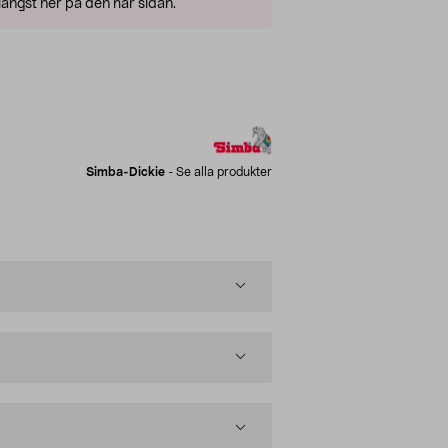
ängst ner på den här sidan.
Simba-Dickie
-
Se alla produkter