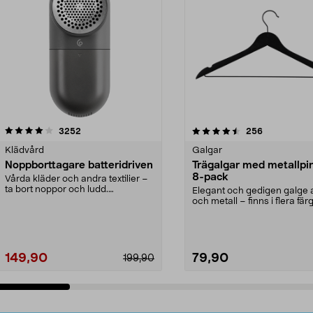
4.5av 5 stjärnor
recensioner
4.0av 5 stjärnor
recensioner
3252
256
Klädvård
Galgar
Noppborttagare batteridriven
Trägalgar med metallpi
8-pack
Vårda kläder och andra textilier –
ta bort noppor och ludd.
Elegant och gedigen galge a
Noppborttagaren fräs...
och metall – finns i flera färg
Galge med sv...
149,90
79,90
199,90
Lägg i varukorg
Lägg i varukorg