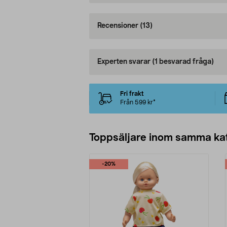
Recensioner
(13)
Experten svarar
(1 besvarad fråga)
Fri frakt
Från 599 kr*
Toppsäljare inom samma ka
-20%