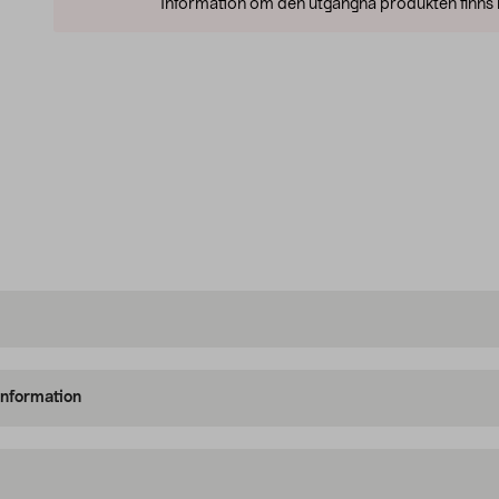
Information om den utgångna produkten finns l
information