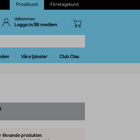
Privatkund
Företagskund
Välkommen
Logga in/Bli medlem
nden
Våra tjänster
Club Clas
t
er
liknande produkter.