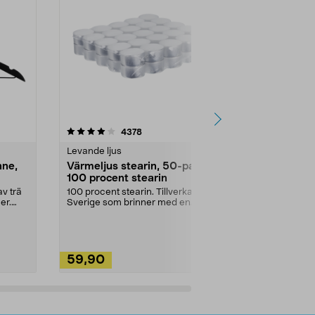
4.5av 5 stjärnor
recensioner
4.5
4378
2
Levande ljus
Rengöringsm
nne,
Värmeljus stearin, 50-pack,
Bikarbonat
100 procent stearin
Ett allsidigt 
städning och 
v trä
100 procent stearin. Tillverkade i
ute. Städa med
er.
Sverige som brinner med en
vacker och sotfri ...
59,90
49,90
Lägg i varukorg
Lägg