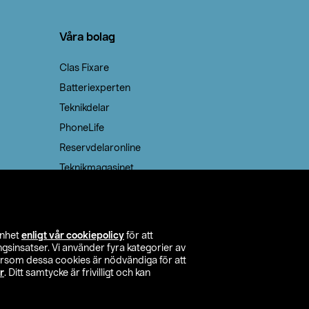
Våra bolag
Clas Fixare
Batteriexperten
Teknikdelar
PhoneLife
Reservdelaronline
Teknikmagasinet
enhet
enligt vår cookiepolicy
för att
insatser. Vi använder fyra kategorier av
tersom dessa cookies är nödvändiga för att
r
. Ditt samtycke är frivilligt och kan
itta butik