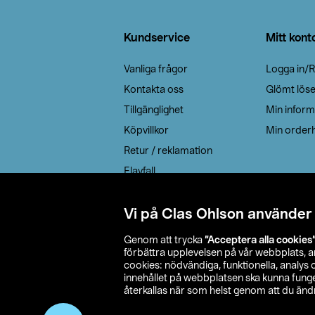
Sidfot
Kundservice
Mitt kont
Vanliga frågor
Logga in/R
Kontakta oss
Glömt lös
Tillgänglighet
Min inform
Köpvillkor
Min orderh
Retur / reklamation
Elavfall
Cookie policy
Leveransalternativ
Vi på Clas Ohlson använder
Genom att trycka
”Acceptera alla cookies
förbättra upplevelsen på vår webbplats, 
cookies: nödvändiga, funktionella, analys
innehållet på webbplatsen ska kunna funger
återkallas när som helst genom att du ändra
© 2026 Cla