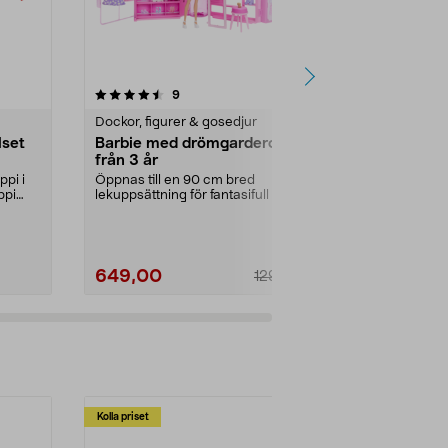
4.5 av 5 stjärnor
recensioner
4.5
9
3
Dockor, figurer & gosedjur
Inredning ba
lset
Barbie med drömgarderob,
Pippi Lektäl
från 3 år
månader
ppi i
Öppnas till en 90 cm bred
Fixa en Pippi
ppi
lekuppsättning för fantasifull lek.
där barnen ka
Barbie med drömgar...
mysa. Pippi Le
649,00
479,00
1299,00
Kolla priset
Multibuy