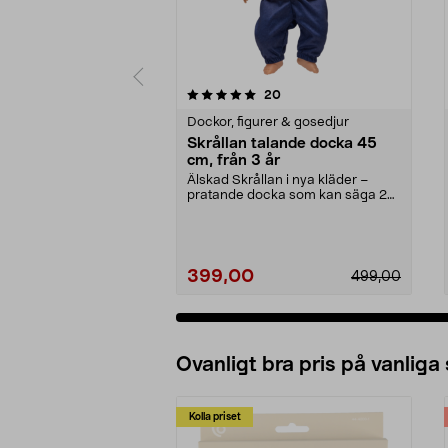
0 av 5 stjärnor
3.0 av 5 stjärnor
recensioner
20
Dockor, figurer & gosedjur
Skrållan talande docka 45
cm, från 3 år
Älskad Skrållan i nya kläder –
pratande docka som kan säga 24
meningar. Skrållan...
399,00
499,00
Ovanligt bra pris på vanliga
Kolla priset