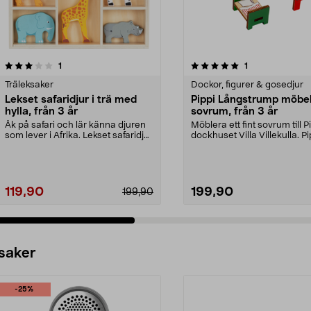
5.0 av 5 stjärnor
recensioner
4.5 av 5 stjärnor
recensioner
1
1
Träleksaker
Dockor, figurer & gosedjur
Lekset safaridjur i trä med
Pippi Långstrump möbe
hylla, från 3 år
sovrum, från 3 år
Åk på safari och lär känna djuren
Möblera ett fint sovrum till Pi
som lever i Afrika. Lekset safaridjur
dockhuset Villa Villekulla. Pi
i trä – ...
Långstrum...
119,90
199,90
199,90
 saker
-25%