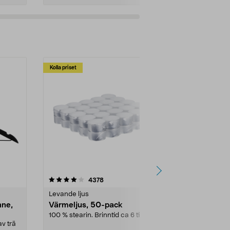
Kolla priset
Multibuy
4.5av 5 stjärnor
recensioner
4.5
4378
2
Levande ljus
Rengöringsm
nne,
Värmeljus, 50-pack
Bikarbonat
100 % stearin. Brinntid ca 6 tim.
Ett allsidigt 
städning och 
v trä