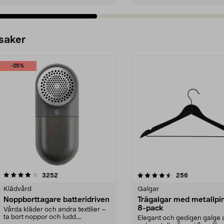
 saker
-25%
4.5av 5 stjärnor
recensioner
4.0av 5 stjärnor
recensioner
3252
256
Klädvård
Galgar
Noppborttagare batteridriven
Trägalgar med metallpi
8-pack
Vårda kläder och andra textilier –
ta bort noppor och ludd.
Elegant och gedigen galge a