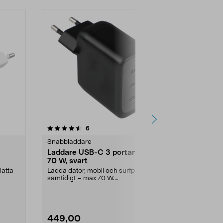
4.5 av 5 stjärnor
recensioner
4.5
6
6
Snabbladdare
Snabbladdar
Laddare USB-C 3 portar GaN
SiGN 2 x U
70 W, svart
snabbladda
latta
Ladda dator, mobil och surfplatta
Trygg snabbl
samtidigt – max 70 W.
C, ladda mobi
Väggladdare med 3 x USB-...
USB-C PD väg
449,00
229,00