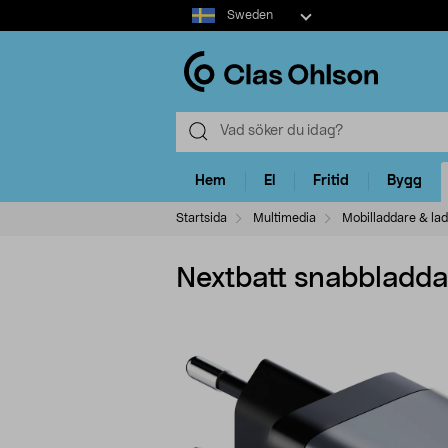
Select
Sweden
market
Hem
El
Fritid
Bygg
Startsida
Multimedia
Mobilladdare & la
Nextbatt snabblad