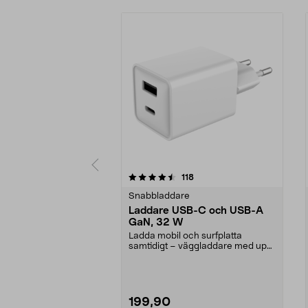
5 av 5 stjärnor
4.5 av 5 stjärnor
recensioner
118
Snabbladdare
Laddare USB-C och USB-A
GaN, 32 W
Ladda mobil och surfplatta
samtidigt – väggladdare med upp
till 32 W total effek...
199,90