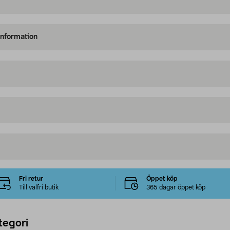
information
Fri retur
Öppet köp
Till valfri butik
365 dagar öppet köp
tegori