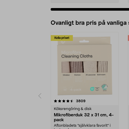
Ovanligt bra pris på vanliga
Kolla priset
5av 5 stjärnor
4.0av 5 stjärnor
recensioner
3809
Köksrengöring & disk
Mikrofiberduk 32 x 31 cm, 4-
pack
Aftonbladets "självklara favorit” i