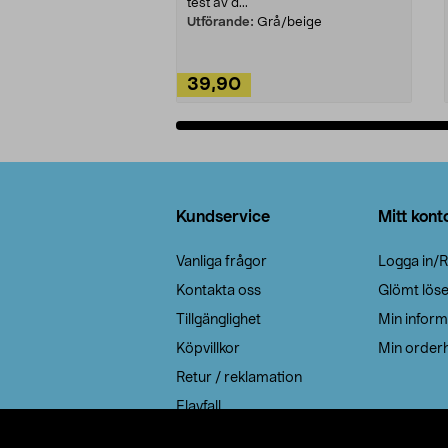
test av d...
Utförande:
Grå/beige
39,90
Lägg i varukorg
Sidfot
Kundservice
Mitt kont
Vanliga frågor
Logga in/R
Kontakta oss
Glömt lös
Tillgänglighet
Min inform
Köpvillkor
Min orderh
Retur / reklamation
Elavfall
Cookie policy