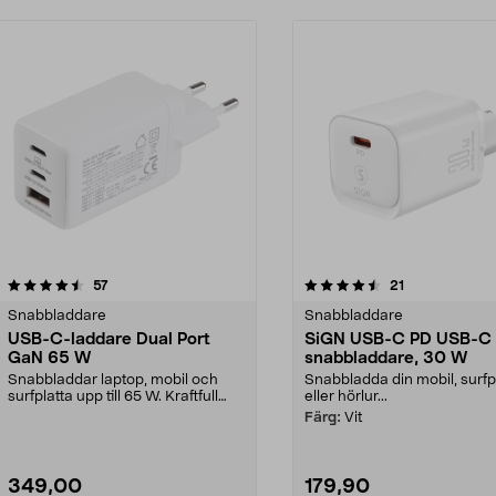
4.5 av 5 stjärnor
recensioner
4.5 av 5 stjärnor
recensioner
57
21
Snabbladdare
Snabbladdare
USB-C-laddare Dual Port
SiGN USB-C PD USB-C
GaN 65 W
snabbladdare, 30 W
Snabbladdar laptop, mobil och
Snabbladda din mobil, surfp
surfplatta upp till 65 W. Kraftfull
eller hörlur...
GaN-väggladdar...
Färg:
Vit
349,00
179,90