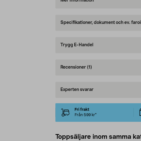
Mer information
Specifikationer, dokument och ev. faro
Trygg E-Handel
Recensioner
(1)
Experten svarar
Fri frakt
Från 599 kr*
Toppsäljare inom samma ka