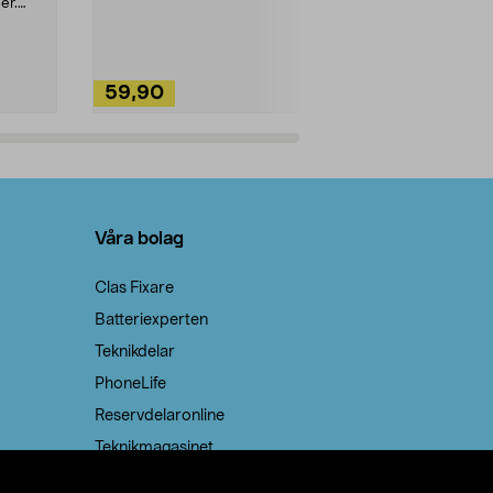
ute. Städa med
er.
59,90
49,90
Lägg i varukorg
Lägg
Våra bolag
Clas Fixare
Batteriexperten
Teknikdelar
PhoneLife
Reservdelaronline
Teknikmagasinet