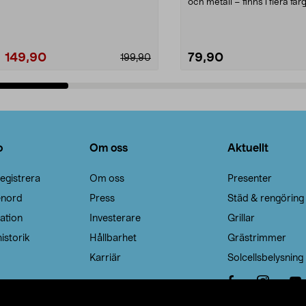
Noppborttagaren fräs...
och metall – finns i flera färg
Galge med sv...
149,90
79,90
199,90
Lägg i varukorg
Lägg i varukorg
o
Om oss
Aktuellt
egistrera
Om oss
Presenter
enord
Press
Städ & rengöring
ation
Investerare
Grillar
istorik
Hållbarhet
Grästrimmer
Karriär
Solcellsbelysning