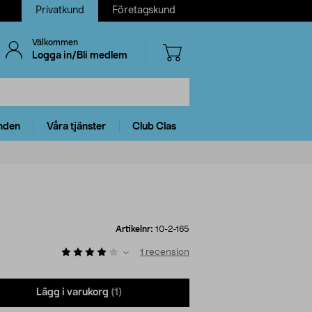
Privatkund
Företagskund
Välkommen
Logga in/Bli medlem
nden
Våra tjänster
Club Clas
Artikelnr:
10-2-165
1
recension
Lägg i varukorg
(1)