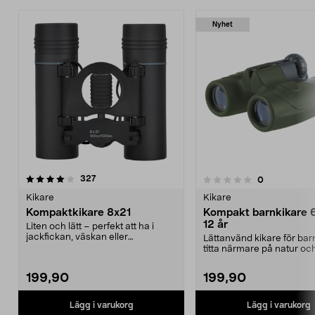
Nyhet
recensioner
4.5 av 5 stjärnor
327
recensioner
0
0.0 av 5 stjärnor
Kikare
Kikare
Kompaktkikare 8x21
Kompakt barnkikare 6
12 år
Liten och lätt – perfekt att ha i
jackfickan, väskan eller
Lättanvänd kikare för barn
handskfacket i bilen....
titta närmare på natur och
Barnkikare ...
199,90
199,90
Lägg i varukorg
Lägg i varukorg