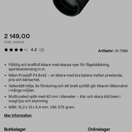
2 149,00
(inkl. moms)
4.2
(
9
)
Artikelnr:
31-7390
Pålitlig och kraftfull kikare med skarpa vyer för fågelskådning,
sportevenemang m.m.
Nikon Prostaff P3 8x42 – en kikare med bra balans mellan prestanda,
pris och bärbarhet.
Vattentätt hölje, 8x förstoring och ett brett synfält gör kikaren lättanvänd
i många miljöer.
Multicoated optik med 42 mm i diameter – klar och skarp bild även i
svagt ljus och skymning.
Mått: 15,2 x 13 x 5,4 mm. Vikt: 575 gram.
Mer information
Butikslager
Onlinelager