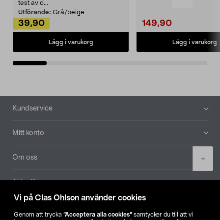
Noppborttagaren fräs...
test av d...
Utförande:
Grå/beige
39,90
149,90
Lägg i varukorg
Lägg i varukorg
Sidfot
Kundservice
Mitt konto
Product
Om oss
+
quantity
Aktuellt
Vi på Clas Ohlson använder cookies
Våra bolag
Genom att trycka
”Acceptera alla cookies”
samtycker du till att vi