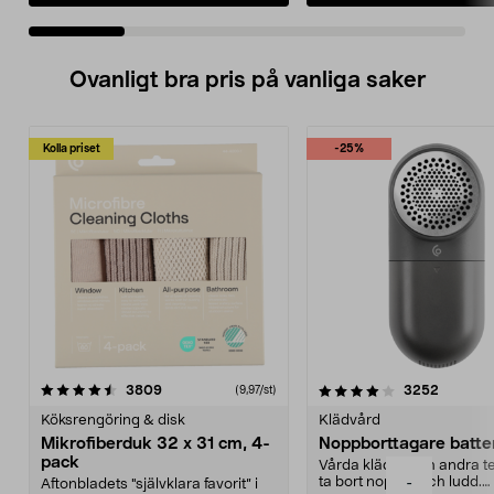
Ovanligt bra pris på vanliga saker
Kolla priset
-25%
4.0av 5 stjärnor
recensioner
4.5av 5 stjärnor
recensio
3809
3252
(9,97/st)
Köksrengöring & disk
Klädvård
Mikrofiberduk 32 x 31 cm, 4-
Noppborttagare batter
pack
Vårda kläder och andra tex
ta bort noppor och ludd.
-
Aftonbladets "självklara favorit” i