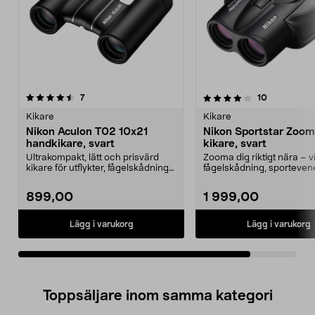
4.0av 5 stjärnor
recensioner
recensioner
7
10
Kikare
Kikare
Nikon Aculon T02 10x21
Nikon Sportstar Zoo
handkikare, svart
kikare, svart
Ultrakompakt, lätt och prisvärd
Zooma dig riktigt nära – v
kikare för utflykter, fågelskådning
fågelskådning, sporteve
och mer. Nik...
jakt eller landskaps...
899,00
1 999,00
Lägg i varukorg
Lägg i varukorg
Toppsäljare inom samma kategori