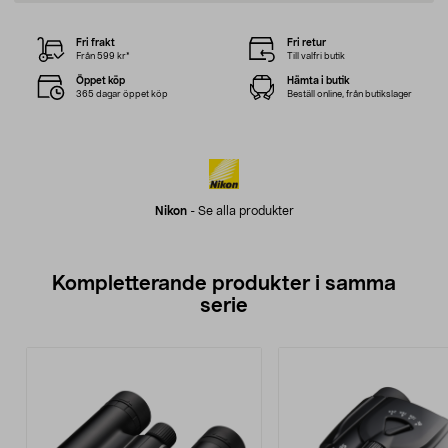
Fri frakt
Fri retur
Från 599 kr*
Till valfri butik
Öppet köp
Hämta i butik
365 dagar öppet köp
Beställ online, från butikslager
Nikon
-
Se alla produkter
Kompletterande produkter i samma
serie