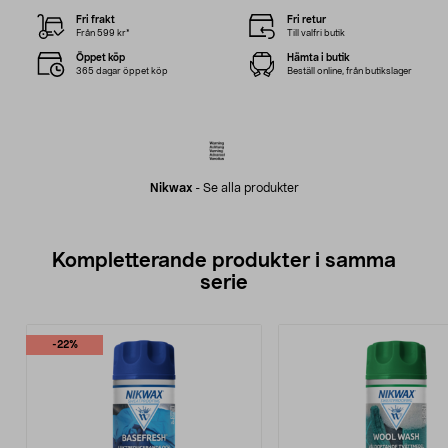
Fri frakt
Fri retur
Från 599 kr*
Till valfri butik
Öppet köp
Hämta i butik
365 dagar öppet köp
Beställ online, från butikslager
Nikwax
-
Se alla produkter
Kompletterande produkter i samma
serie
-22%