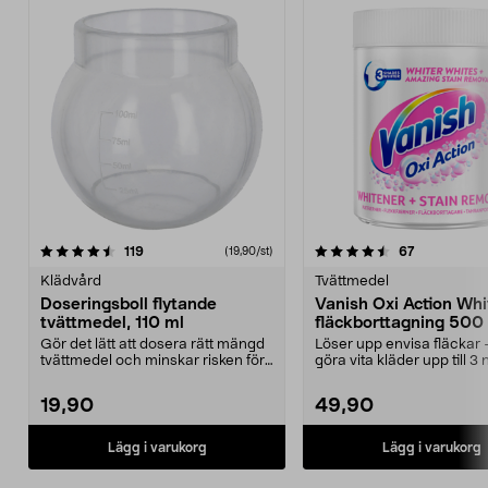
4.5 av 5 stjärnor
recensioner
4.5 av 5 stjärnor
recensioner
119
67
(19,90/st)
Klädvård
Tvättmedel
Doseringsboll flytande
Vanish Oxi Action Whi
tvättmedel, 110 ml
fläckborttagning 500 
pulver
Gör det lätt att dosera rätt mängd
Löser upp envisa fläckar 
tvättmedel och minskar risken för
göra vita kläder upp till 3
spill. Dose...
vitare. Vanis...
19,90
49,90
Lägg i varukorg
Lägg i varukorg