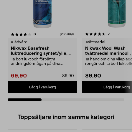
4.5av 5 stjärnor
recensioner
5.0av 5 stjärnor
recensioner
3
7
(233,00/l)
Klädvård
Tvättmedel
Nikwax Basefresh
Nikwax Wool Wash
luktreducering syntet/ylle,
tvättmedel merinoull
300 ml
Ta bort lukt och förbättra
Ta hand om dina ylleplag
andningsförmågan på dina
rengör och ta bort lukt effe
sportkläder. Nikwax Basefres...
Nikwax Wool Wash ...
69,90
89,90
89,90
Lägg i varukorg
Lägg i varukorg
Toppsäljare inom samma kategori