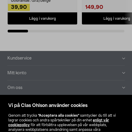
Utförande:
Grå/beige
39,90
149,90
Lägg i varukorg
Lägg i varukorg
Sidfot
Kundservice
Mitt konto
Om oss
Aktuellt
Vi på Clas Ohlson använder cookies
Genom att trycka
”Acceptera alla cookies”
samtycker du till att vi
Våra bolag
lagrar cookies och andra spårtekniker på din enhet
enligt vår
cookiepolicy
för att förbättra upplevelsen på vår webbplats,
analysera webbplatsens användning samt anpassa våra
Hitta butik