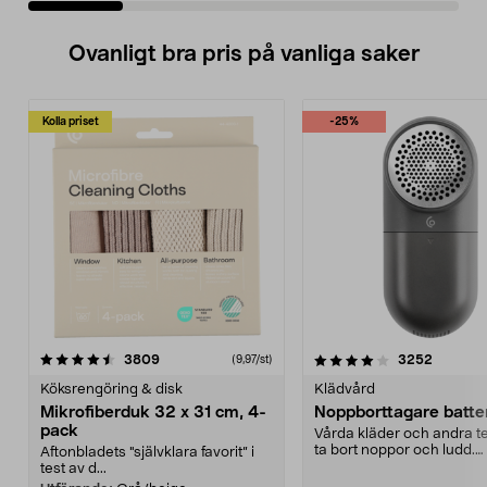
Ovanligt bra pris på vanliga saker
Kolla priset
-25%
4.0av 5 stjärnor
recensioner
4.5av 5 stjärnor
recensio
3809
3252
(9,97/st)
Köksrengöring & disk
Klädvård
Mikrofiberduk 32 x 31 cm, 4-
Noppborttagare batter
pack
Vårda kläder och andra tex
ta bort noppor och ludd.
Aftonbladets "självklara favorit” i
Noppborttagaren fräs...
test av d...