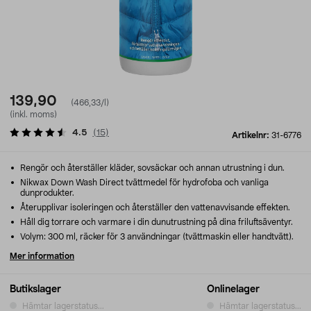
139,90
(466,33/l)
(inkl. moms)
4.5
(
15
)
Artikelnr:
31-6776
Rengör och återställer kläder, sovsäckar och annan utrustning i dun.
Nikwax Down Wash Direct tvättmedel för hydrofoba och vanliga
dunprodukter.
Återupplivar isoleringen och återställer den vattenavvisande effekten.
Håll dig torrare och varmare i din dunutrustning på dina friluftsäventyr.
Volym: 300 ml, räcker för 3 användningar (tvättmaskin eller handtvätt).
Mer information
Butikslager
Onlinelager
Hämtar lagerstatus...
Hämtar lagerstatus...