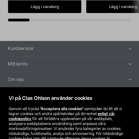
Lägg i varukorg
Lägg i varukorg
Sidfot
Kundservice
Mitt konto
Om oss
Aktuellt
Vi på Clas Ohlson använder cookies
Genom att trycka
”Acceptera alla cookies”
samtycker du till att vi
Våra bolag
lagrar cookies och andra spårtekniker på din enhet
enligt vår
cookiepolicy
för att förbättra upplevelsen på vår webbplats,
analysera webbplatsens användning samt anpassa våra
Hitta butik
marknadsföringsinsatser. Vi använder fyra kategorier av cookies:
nödvändiga, funktionella, analys och annonsering. För nödvändiga
cookies krävs inte ditt samtycke eftersom dessa cookies är