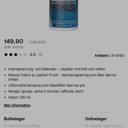
149,90
(1199,20/l)
(inkl. moms)
3.0
(
1
)
Artikelnr:
31-6784
Impregnera tyg- och läderskor – skyddar mot fukt och vatten.
Nikwax Fabric & Leather Proof – skoimpregnering som låter skorna
andas.
Lättanvänd skospray som bibehåller skornas yta.
Rengör, spraya, verka 2 minuter, lufttorka, klart!
Volym: 125 ml.
Mer information
Butikslager
Onlinelager
Hämtar lagerstatus...
Hämtar lagerstatus...