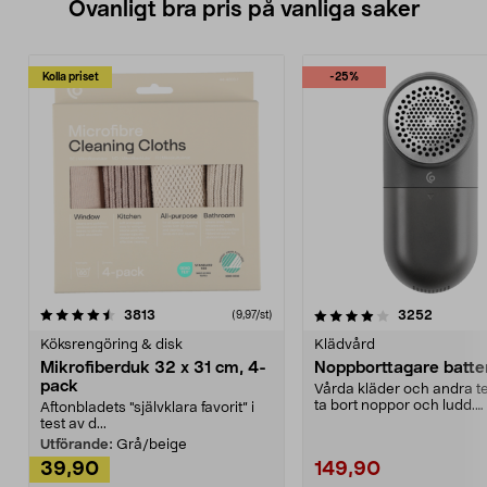
Ovanligt bra pris på vanliga saker
Kolla priset
-25%
4.0av 5 stjärnor
recensioner
4.5av 5 stjärnor
recensio
3813
3252
(9,97/st)
Köksrengöring & disk
Klädvård
Mikrofiberduk 32 x 31 cm, 4-
Noppborttagare batter
pack
Vårda kläder och andra tex
ta bort noppor och ludd.
Aftonbladets "självklara favorit” i
Noppborttagaren fräs...
test av d...
Utförande:
Grå/beige
39,90
149,90