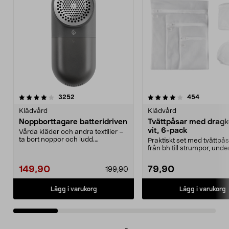
4.0 av 5 stjärnor
recensioner
3.5 av 5 stjärnor
recension
3252
454
Klädvård
Klädvård
Noppborttagare batteridriven
Tvättpåsar med dragk
vit, 6-pack
Vårda kläder och andra textilier –
ta bort noppor och ludd.
Praktiskt set med tvättpåsa
Noppborttagaren fräs...
från bh till strumpor, und
och sko...
149,90
79,90
199,90
Lägg i varukorg
Lägg i varukorg