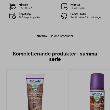
Fri frakt
Fri retur
Från 599 kr*
Till valfri butik
Öppet köp
Hämta i butik
365 dagar öppet köp
Beställ online, från butikslager
Nikwax
-
Se alla produkter
Kompletterande produkter i samma
serie