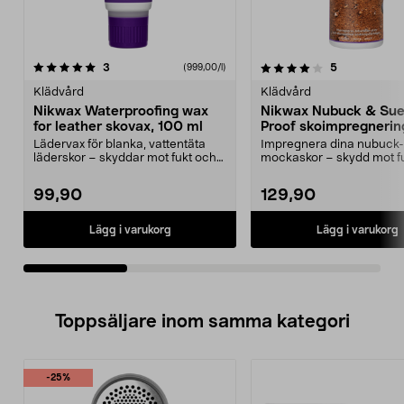
4.0av 5 stjärnor
recensioner
recensioner
3
5
(999,00/l)
0.0 av 5 stjärnor
Klädvård
Klädvård
Nikwax Waterproofing wax
Nikwax Nubuck & Su
for leather skovax, 100 ml
Proof skoimpregnerin
ml
Lädervax för blanka, vattentäta
Impregnera dina nubuck- 
läderskor – skyddar mot fukt och
mockaskor – skydd mot f
väta. Nikwax Wa...
vatten. Nikwax Nubu...
99,90
129,90
Lägg i varukorg
Lägg i varukorg
Toppsäljare inom samma kategori
-25%