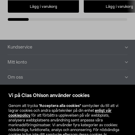
Lägg i varukorg
Lägg i varukorg
Sidfot
Kundservice
Mitt konto
Om oss
Aktuellt
Vi på Clas Ohlson använder cookies
Genom att trycka
”Acceptera alla cookies”
samtycker du till att vi
Våra bolag
lagrar cookies och andra spårtekniker på din enhet
enligt vår
cookiepolicy
för att förbättra upplevelsen på vår webbplats,
analysera webbplatsens användning samt anpassa våra
Hitta butik
marknadsföringsinsatser. Vi använder fyra kategorier av cookies:
nödvändiga, funktionella, analys och annonsering. För nödvändiga
cookies krävs inte ditt samtycke eftersom dessa cookies är