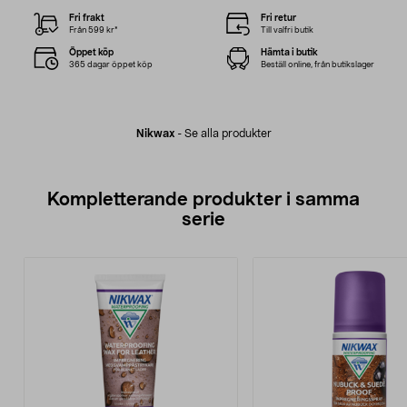
Fri frakt
Fri retur
Från 599 kr*
Till valfri butik
Öppet köp
Hämta i butik
365 dagar öppet köp
Beställ online, från butikslager
Nikwax
-
Se alla produkter
Kompletterande produkter i samma
serie