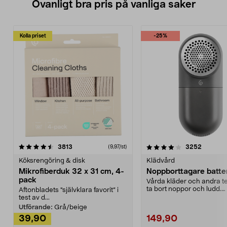
Ovanligt bra pris på vanliga saker
Kolla priset
-25%
4.0av 5 stjärnor
recensioner
4.5av 5 stjärnor
recensio
3813
3252
(9,97/st)
Köksrengöring & disk
Klädvård
Mikrofiberduk 32 x 31 cm, 4-
Noppborttagare batter
pack
Vårda kläder och andra tex
ta bort noppor och ludd.
Aftonbladets "självklara favorit” i
Noppborttagaren fräs...
test av d...
Utförande:
Grå/beige
39,90
149,90