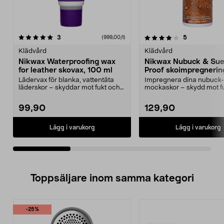
4.0av 5 stjärnor
recensioner
recensioner
3
5
(999,00/l)
0.0 av 5 stjärnor
Klädvård
Klädvård
Nikwax Waterproofing wax
Nikwax Nubuck & Su
for leather skovax, 100 ml
Proof skoimpregnerin
ml
Lädervax för blanka, vattentäta
Impregnera dina nubuck- 
läderskor – skyddar mot fukt och
mockaskor – skydd mot f
väta. Nikwax Wa...
vatten. Nikwax Nubu...
99,90
129,90
Lägg i varukorg
Lägg i varukorg
Toppsäljare inom samma kategori
-25%