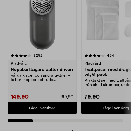
4.0 av 5 stjärnor
recensioner
4.5 av 5 stjärnor
recension
3252
454
Klädvård
Klädvård
Noppborttagare batteridriven
Tvättpåsar med dragk
vit, 6-pack
Vårda kläder och andra textilier –
ta bort noppor och ludd.
Praktiskt set med tvättpåsa
Noppborttagaren fräs...
från bh till strumpor, und
och sko...
149,90
79,90
199,90
Lägg i varukorg
Lägg i varukorg