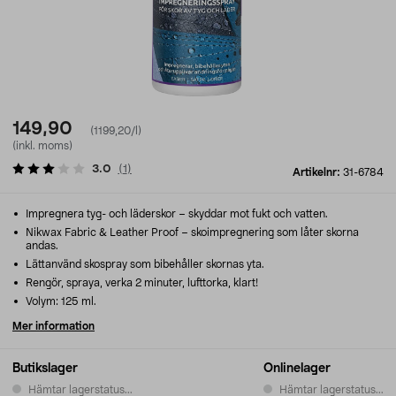
149,90
(1199,20/l)
(inkl. moms)
3.0
(
1
)
Artikelnr:
31-6784
Impregnera tyg- och läderskor – skyddar mot fukt och vatten.
Nikwax Fabric & Leather Proof – skoimpregnering som låter skorna
andas.
Lättanvänd skospray som bibehåller skornas yta.
Rengör, spraya, verka 2 minuter, lufttorka, klart!
Volym: 125 ml.
Mer information
Butikslager
Onlinelager
Hämtar lagerstatus...
Hämtar lagerstatus...