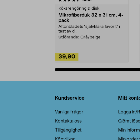
Köksrengöring & disk
Mikrofiberduk 32 x 31 cm, 4-
pack
Aftonbladets "självklara favorit” i
test av d...
Utförande:
Grå/beige
39,90
Lägg i varukorg
Sidfot
Kundservice
Mitt kont
Vanliga frågor
Logga in/R
Kontakta oss
Glömt lös
Tillgänglighet
Min inform
Köpvillkor
Min orderh