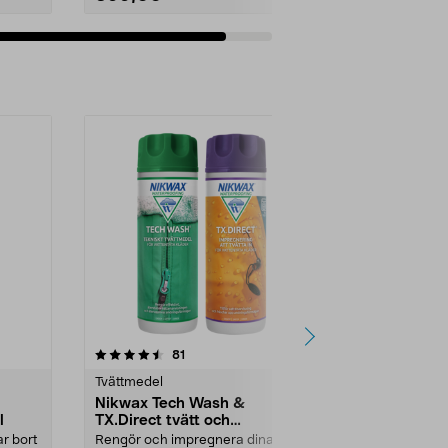
Lägg i varukorg
4.5 av 5 stjärnor
recensioner
4.5
81
5
Tvättmedel
Tvättmedel
Nikwax Tech Wash &
Vanish Pink
l
TX.Direct tvätt och
fläckbortta
impregnering, 2-pack
pulver
ar bort
Rengör och impregnera dina
Löser upp env