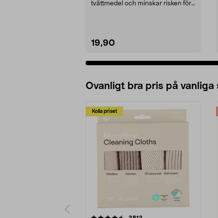
tvättmedel och minskar risken för
spill. Dose...
19,90
Ovanligt bra pris på vanliga
Kolla priset
5av 5 stjärnor
4.0av 5 stjärnor
recensioner
3813