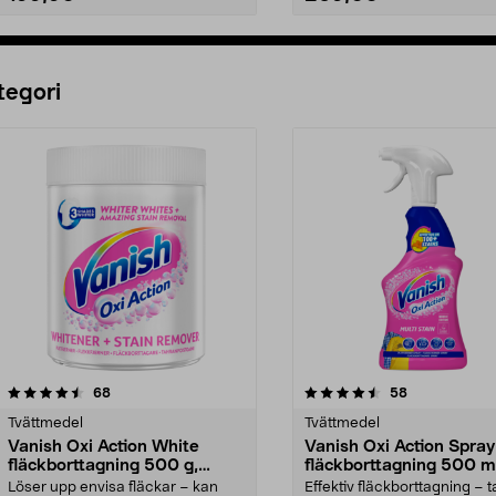
Lägg i varukorg
Lägg i varukorg
tegori
4.5 av 5 stjärnor
recensioner
4.5 av 5 stjärnor
recensioner
68
58
Tvättmedel
Tvättmedel
Vanish Oxi Action White
Vanish Oxi Action Spray
fläckborttagning 500 g,
fläckborttagning 500 m
pulver
Löser upp envisa fläckar – kan
Effektiv fläckborttagning – t