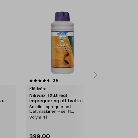
recensioner
29
Klädvård
Nikwax TX.Direct
ta
impregnering att tvätta in
Smidig impregnering i
tvättmaskinen – ser til...
Volym:
1 l
399,00