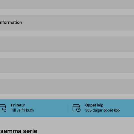
information
Fri retur
Öppet köp
Till valfri butik
365 dagar öppet köp
 samma serie