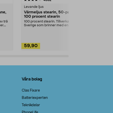
Levande ljus
Rengöringsm
nne,
Värmeljus stearin, 50-pack,
Bikarbonat
100 procent stearin
Ett allsidigt 
städning och 
v trä
100 procent stearin. Tillverkade i
ute. Städa med
er.
Sverige som brinner med en
vacker och sotfri ...
59,90
49,90
Lägg i varukorg
Lägg
Våra bolag
Clas Fixare
Batteriexperten
Teknikdelar
PhoneLife