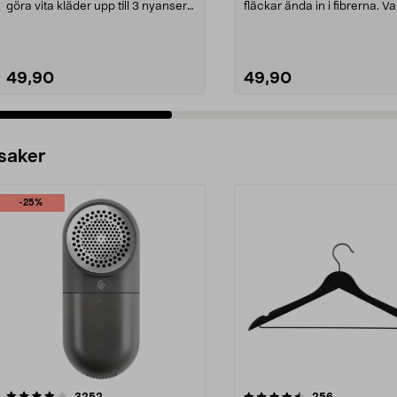
göra vita kläder upp till 3 nyanser
fläckar ända in i fibrerna. V
vitare. Vanis...
Oxi Acti...
49,90
49,90
 saker
-25%
4.5av 5 stjärnor
recensioner
4.0av 5 stjärnor
recensioner
3252
256