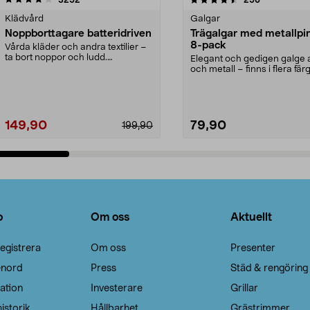
Klädvård
Galgar
Noppborttagare batteridriven
Trägalgar med metallpi
8-pack
Vårda kläder och andra textilier –
ta bort noppor och ludd.
Elegant och gedigen galge a
Noppborttagaren fräs...
och metall – finns i flera färg
Galge med sv...
149,90
79,90
199,90
Lägg i varukorg
Lägg i varukorg
o
Om oss
Aktuellt
egistrera
Om oss
Presenter
enord
Press
Städ & rengöring
ation
Investerare
Grillar
istorik
Hållbarhet
Grästrimmer