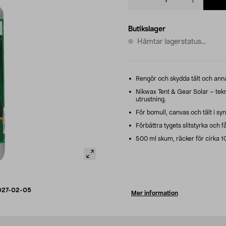
quantity
Butikslager
Hämtar lagerstatus...
Rengör och skydda tält och annan
Nikwax Tent & Gear Solar – tekn
utrustning.
För bomull, canvas och tält i sy
Förbättra tygets slitstyrka och få
500 ml skum, räcker för cirka 1
027-02-05
Mer information