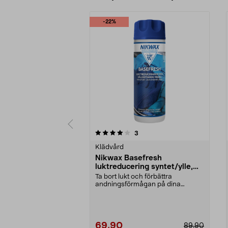
-22%
0av 5 stjärnor
5.0av 5 stjärnor
recensioner
3
Klädvård
Nikwax Basefresh
luktreducering syntet/ylle,
300 ml
Ta bort lukt och förbättra
andningsförmågan på dina
sportkläder. Nikwax Basefres...
69,90
89,90