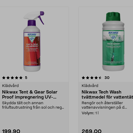
4.5av 5 stjärnor
recensioner
4.5av 5 stjärnor
recensioner
5
30
Klädvård
Klädvård
Nikwax Tent & Gear Solar
Nikwax Tech Wash
Proof impregnering UV-
tvättmedel för vattentä
skydd, 500 ml
kläder
Skydda tält och annan
Rengör och återställer
friluftsutrustning från sol och regn.
vattenavvisningen på d...
Nikwax Tent & Gear S...
Volym:
1 l
199,90
269,00