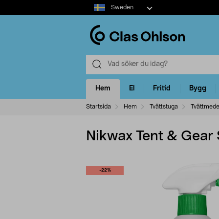
Select
Sweden
market
Hem
El
Fritid
Bygg
Startsida
Hem
Tvättstuga
Tvättmede
Nikwax Tent & Gear 
-22%