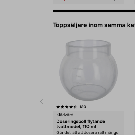
Lägg i varukorg
Toppsäljare inom samma ka
5 av 5 stjärnor
4.5 av 5 stjärnor
recensioner
120
Klädvård
Doseringsboll flytande
tvättmedel, 110 ml
Gör det lätt att dosera rätt mängd