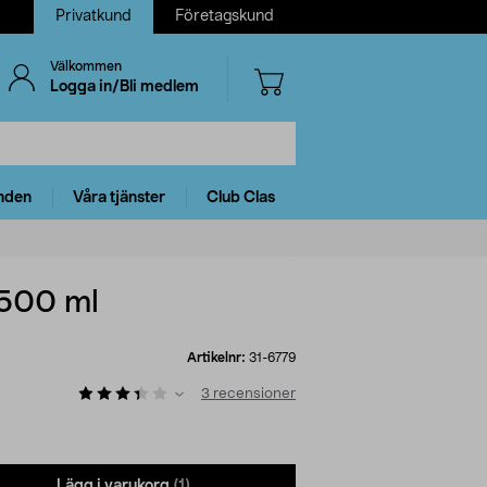
Privatkund
Företagskund
Välkommen
Logga in/Bli medlem
nden
Våra tjänster
Club Clas
 500 ml
Artikelnr:
31-6779
3
recensioner
Lägg i varukorg
(1)