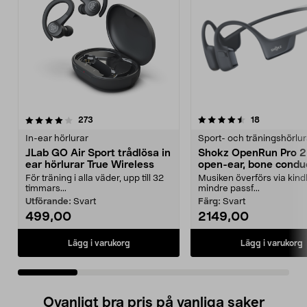
4.5 av 5 stjärnor
recensioner
4.0 av 5 stjärnor
recensioner
273
18
In-ear hörlurar
Sport- och träningshörlur
JLab GO Air Sport trådlösa in
Shokz OpenRun Pro 2 
ear hörlurar True Wireless
open-ear, bone condu
hörlurar
För träning i alla väder, upp till 32
Musiken överförs via kin
timmars...
mindre passf...
Utförande:
Svart
Färg:
Svart
499,00
2149,00
Lägg i varukorg
Lägg i varukorg
Ovanligt bra pris på vanliga saker