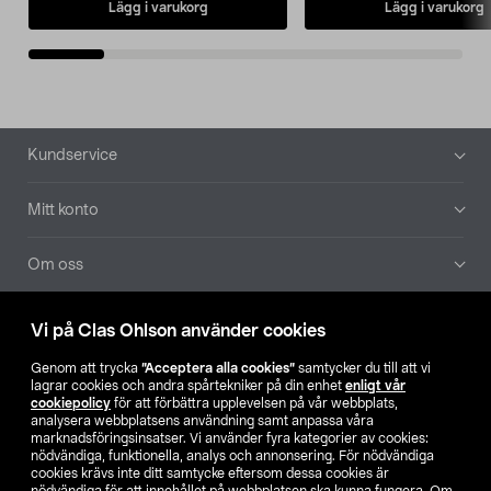
Lägg i varukorg
Lägg i varukorg
Sidfot
Kundservice
Mitt konto
Om oss
Aktuellt
Vi på Clas Ohlson använder cookies
Genom att trycka
”Acceptera alla cookies”
samtycker du till att vi
Våra bolag
lagrar cookies och andra spårtekniker på din enhet
enligt vår
cookiepolicy
för att förbättra upplevelsen på vår webbplats,
analysera webbplatsens användning samt anpassa våra
Hitta butik
marknadsföringsinsatser. Vi använder fyra kategorier av cookies:
nödvändiga, funktionella, analys och annonsering. För nödvändiga
cookies krävs inte ditt samtycke eftersom dessa cookies är
SE
NO
FI