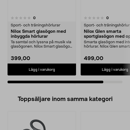
recensioner
recensioner
0
0
0.0 av 5 stjärnor
Sport- och träningshörlurar
Sport- och träningshörlur
Nilox Smart glasögon med
Nilox Glen smarta
inbyggda hörlurar
sportglasögon med op
hörlurar
Ta samtal och lyssna på musik via
Smarta glasögon med int
glasögonen. Nilox Smart glasögon
hörlurar. Nilox Glen smart
med trådlösa ...
glasögon med trådlös...
399,00
499,00
Lägg i varukorg
Lägg i varukorg
Toppsäljare inom samma kategori