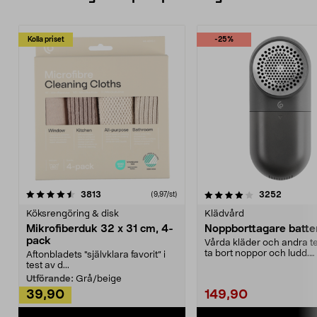
Kolla priset
-25%
4.0av 5 stjärnor
recensioner
4.5av 5 stjärnor
recensio
3813
3252
(9,97/st)
Köksrengöring & disk
Klädvård
Mikrofiberduk 32 x 31 cm, 4-
Noppborttagare batter
pack
Vårda kläder och andra tex
ta bort noppor och ludd.
Aftonbladets "självklara favorit” i
Noppborttagaren fräs...
test av d...
Utförande:
Grå/beige
39,90
149,90