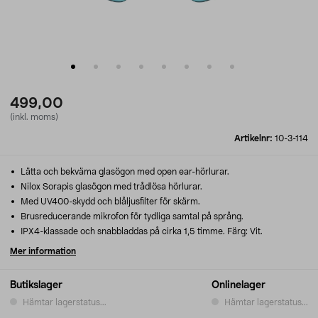
499,00
(inkl. moms)
Artikelnr:
10-3-114
Lätta och bekväma glasögon med open ear-hörlurar.
Nilox Sorapis glasögon med trådlösa hörlurar.
Med UV400-skydd och blåljusfilter för skärm.
Brusreducerande mikrofon för tydliga samtal på språng.
IPX4-klassade och snabbladdas på cirka 1,5 timme. Färg: Vit.
Mer information
Butikslager
Onlinelager
Hämtar lagerstatus...
Hämtar lagerstatus...