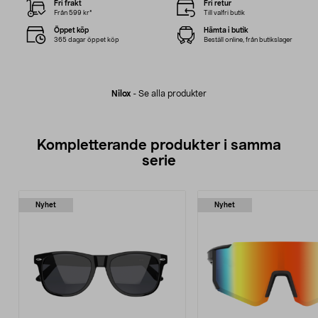
Fri frakt
Fri retur
Från 599 kr*
Till valfri butik
Öppet köp
Hämta i butik
365 dagar öppet köp
Beställ online, från butikslager
Nilox
-
Se alla produkter
Kompletterande produkter i samma
serie
Nyhet
Nyhet