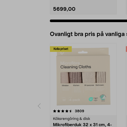
5699,00
Ovanligt bra pris på vanliga
Kolla priset
5av 5 stjärnor
4.0av 5 stjärnor
recensioner
3809
Köksrengöring & disk
Mikrofiberduk 32 x 31 cm, 4-