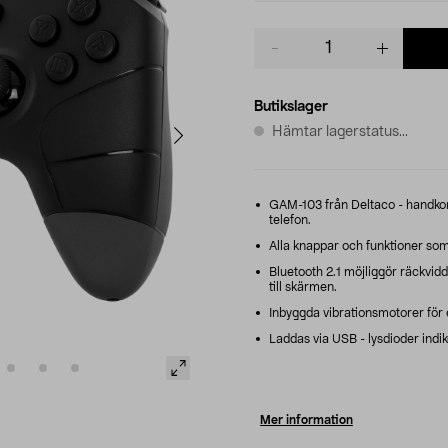
Product
quantity
Butikslager
Hämtar lagerstatus...
GAM-103 från Deltaco - handkont
telefon.
Alla knappar och funktioner som
Bluetooth 2.1 möjliggör räckvidd 
till skärmen.
Inbyggda vibrationsmotorer för 
Laddas via USB - lysdioder indike
Mer information