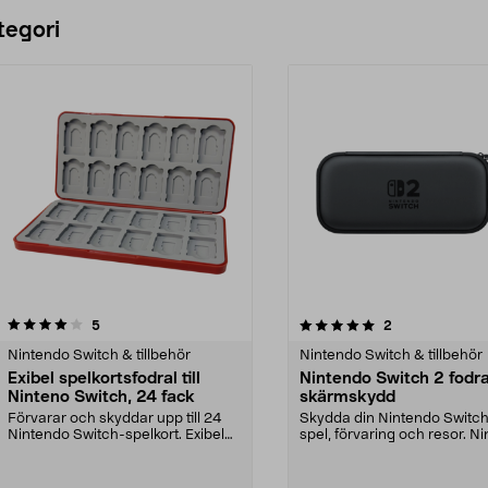
tegori
5.0 av 5 stjärnor
recensioner
4.5 av 5 stjärnor
recensioner
5
2
Nintendo Switch & tillbehör
Nintendo Switch & tillbehör
Exibel spelkortsfodral till
Nintendo Switch 2 fodra
Ninteno Switch, 24 fack
skärmskydd
Förvarar och skyddar upp till 24
Skydda din Nintendo Switch
Nintendo Switch-spelkort. Exibel
spel, förvaring och resor. N
kompakt slitst...
Switch 2 fo...