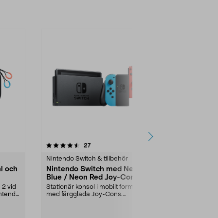
4.0 av 5 stjärnor
recensioner
5.0
27
8
Nintendo Switch & tillbehör
Hörlursställ &
l och
Nintendo Switch med Neon
Exibel ställ
Blue / Neon Red Joy-Con,
och headset
spelkonsol
transparen
 2 vid
Stationär konsol i mobilt format –
Håll ordning 
intendo
med färgglada Joy-Cons.
förvara upp ti
Nintendo Switch – spe...
och 1 headset.