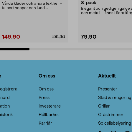
8-pack
Vårda kläder och andra textilier –
ta bort noppor och ludd.
Elegant och gedigen galge a
Noppborttagaren fräs...
och metall – finns i flera färg
Galge med sv...
149,90
79,90
199,90
Lägg i varukorg
Lägg i varukorg
o
Om oss
Aktuellt
egistrera
Om oss
Presenter
enord
Press
Städ & rengöring
ation
Investerare
Grillar
istorik
Hållbarhet
Grästrimmer
Karriär
Solcellsbelysning