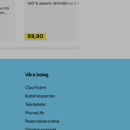
100 % stearin. Brinntid ca 6 tim.
Ett allsidigt 
städning och 
v trä
ute. Städa med
er.
59,90
49,90
Lägg i varukorg
Lägg
Våra bolag
Clas Fixare
Batteriexperten
Teknikdelar
PhoneLife
Reservdelaronline
Teknikmagasinet