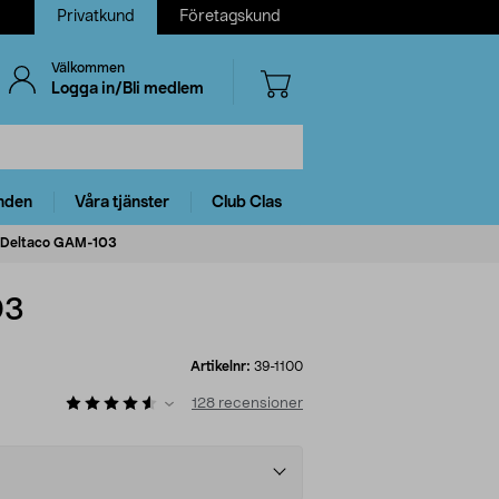
Privatkund
Företagskund
Välkommen
Logga in/Bli medlem
nden
Våra tjänster
Club Clas
r, Deltaco GAM-103
03
Artikelnr:
39-1100
128
recensioner