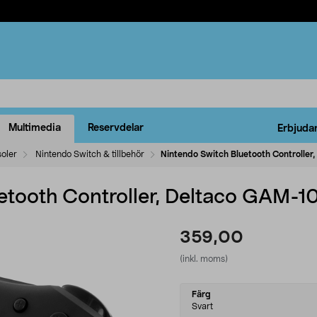
Multimedia
Reservdelar
Erbjuda
oler
Nintendo Switch & tillbehör
Nintendo Switch Bluetooth Controlle
etooth Controller, Deltaco GAM-1
359,00
(inkl. moms)
Select
Färg
variant
Svart