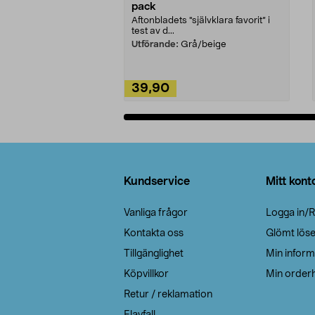
pack
Aftonbladets "självklara favorit” i
test av d...
Utförande:
Grå/beige
39,90
Lägg i varukorg
Sidfot
Kundservice
Mitt kont
Vanliga frågor
Logga in/R
Kontakta oss
Glömt lös
Tillgänglighet
Min inform
Köpvillkor
Min orderh
Retur / reklamation
Elavfall