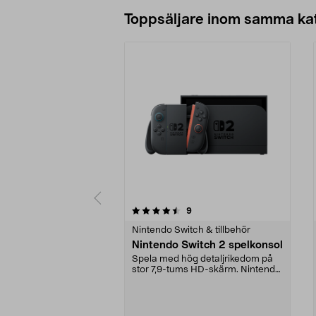
Toppsäljare inom samma ka
5 av 5 stjärnor
4.0 av 5 stjärnor
recensioner
9
Nintendo Switch & tillbehör
Nintendo Switch 2 spelkonsol
Spela med hög detaljrikedom på
stor 7,9-tums HD-skärm. Nintendo
Switch 2 – kraft...