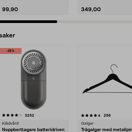
99,90
349,00
 saker
-25%
4.5av 5 stjärnor
recensioner
4.0av 5 stjärnor
recensioner
3252
256
Klädvård
Galgar
Noppborttagare batteridriven
Trägalgar med metallpi