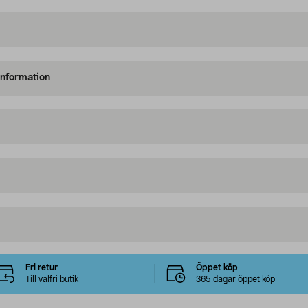
information
Fri retur
Öppet köp
Till valfri butik
365 dagar öppet köp