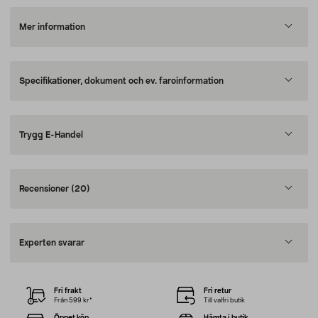
Mer information
Specifikationer, dokument och ev. faroinformation
Trygg E-Handel
Recensioner
(20)
Experten svarar
Fri frakt
Fri retur
Från 599 kr*
Till valfri butik
Öppet köp
Hämta i butik