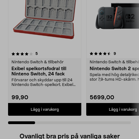
4.5 av 5 stjärnor
recensioner
4.5 av 5 stjärnor
recensioner
5
9
Nintendo Switch & tillbehör
Nintendo Switch & tillbeh
Exibel spelkortsfodral till
Nintendo Switch 2 sp
Ninteno Switch, 24 fack
Spela med hög detaljrik
stor 7,9-tums HD-skärm. 
Förvarar och skyddar upp till 24
Switch 2 – kraft...
Nintendo Switch-spelkort. Exibel
kompakt slitst...
99,90
5699,00
Lägg i varukorg
Lägg i varukorg
Ovanligt bra pris på vanliga saker