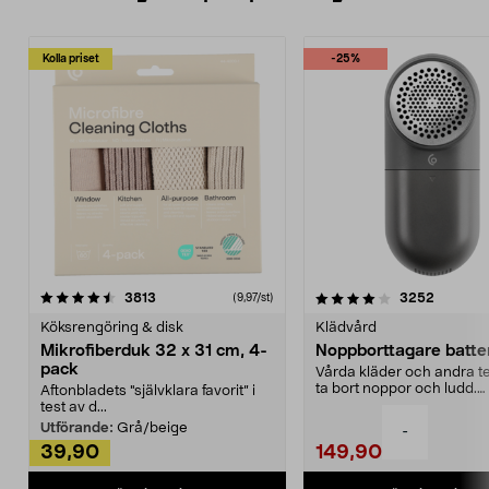
Kolla priset
-25%
4.0av 5 stjärnor
recensioner
4.5av 5 stjärnor
recensio
3813
3252
(9,97/st)
Köksrengöring & disk
Klädvård
Mikrofiberduk 32 x 31 cm, 4-
Noppborttagare batter
pack
Vårda kläder och andra tex
ta bort noppor och ludd.
Aftonbladets "självklara favorit” i
Noppborttagaren fräs...
test av d...
Utförande:
Grå/beige
-
39,90
149,90