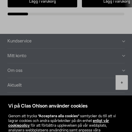
Lägg i varukorg
Lägg i varukorg
Sidfot
Kundservice
Mitt konto
Om oss
Product
+
Aktuellt
quantity
Våra bolag
Vi på Clas Ohlson använder cookies
Hitta butik
Genom att trycka
”Acceptera alla cookies”
samtycker du till att vi
lagrar cookies och andra spårtekniker på din enhet
enligt vår
cookiepolicy
för att förbättra upplevelsen på vår webbplats,
SE
NO
FI
analysera webbplatsens användning samt anpassa våra