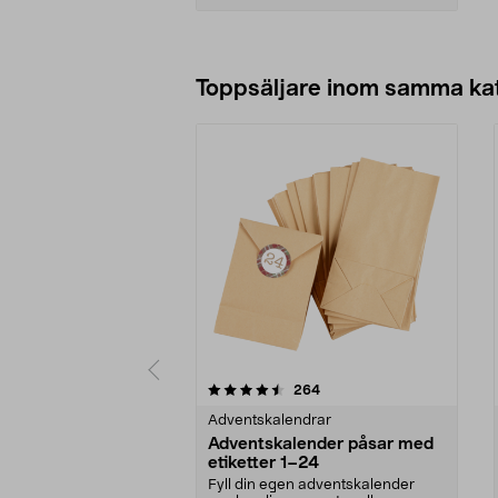
Lägg i varukorg
Toppsäljare inom samma ka
5 av 5 stjärnor
4.5 av 5 stjärnor
recensioner
264
Adventskalendrar
Adventskalender påsar med
etiketter 1–24
Fyll din egen adventskalender