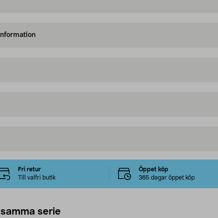
information
Fri retur
Öppet köp
Till valfri butik
365 dagar öppet köp
 samma serie