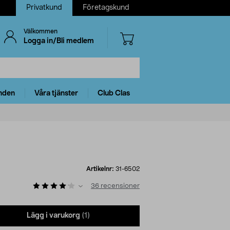
Privatkund
Företagskund
Välkommen
Logga in/Bli medlem
nden
Våra tjänster
Club Clas
Artikelnr:
31-6502
36
recensioner
Lägg i varukorg
(1)