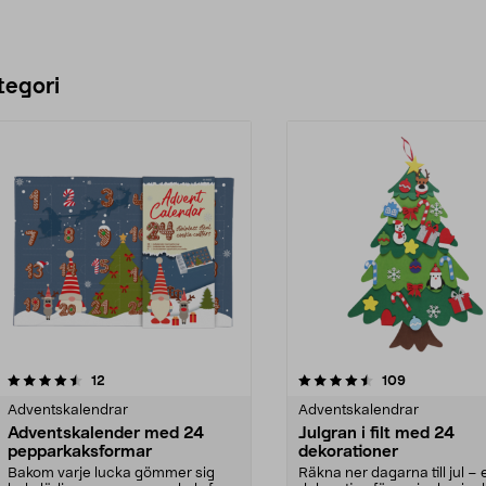
tegori
4.5 av 5 stjärnor
recensioner
4.5 av 5 stjärnor
recensioner
12
109
Adventskalendrar
Adventskalendrar
Adventskalender med 24
Julgran i filt med 24
pepparkaksformar
dekorationer
Bakom varje lucka gömmer sig
Räkna ner dagarna till jul – 