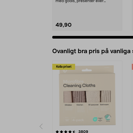
med godis, presenter eller
aktiviteter. Julkalende...
49,90
Ovanligt bra pris på vanliga
Kolla priset
5av 5 stjärnor
4.0av 5 stjärnor
recensioner
3809