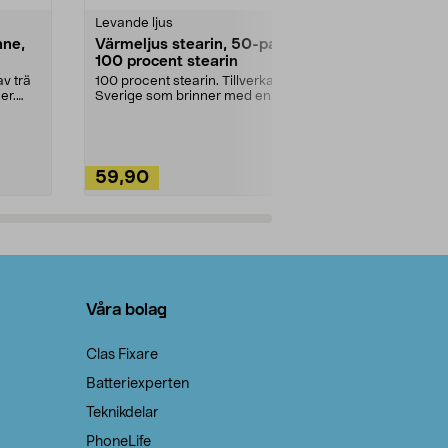
Levande ljus
Rengöringsm
nne,
Värmeljus stearin, 50-pack,
Bikarbonat
100 procent stearin
Ett allsidigt 
städning och 
v trä
100 procent stearin. Tillverkade i
ute. Städa med
er.
Sverige som brinner med en
vacker och sotfri ...
59,90
49,90
Lägg i varukorg
Lägg
Våra bolag
Clas Fixare
Batteriexperten
Teknikdelar
PhoneLife