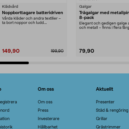
Klädvård
Galgar
Noppborttagare batteridriven
Trägalgar med metallpi
8-pack
Vårda kläder och andra textilier –
ta bort noppor och ludd.
Elegant och gedigen galge a
Noppborttagaren fräs...
och metall – finns i flera färg
Galge med sv...
149,90
79,90
199,90
Lägg i varukorg
Lägg i varukorg
o
Om oss
Aktuellt
egistrera
Om oss
Presenter
enord
Press
Städ & rengöring
ation
Investerare
Grillar
istorik
Hållbarhet
Grästrimmer