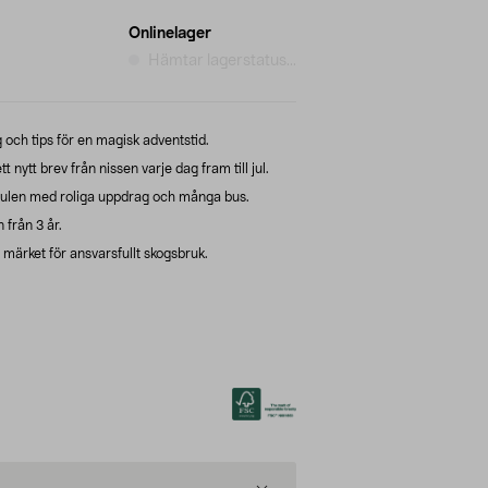
Onlinelager
Hämtar lagerstatus...
och tips för en magisk adventstid.
t nytt brev från nissen varje dag fram till jul.
a julen med roliga uppdrag och många bus.
 från 3 år.
ärket för ansvarsfullt skogsbruk.