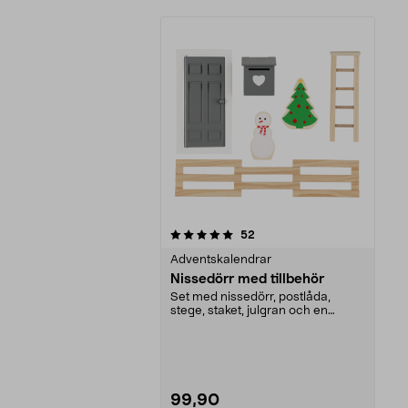
0av 5 stjärnor
recensioner
52
Adventskalendrar
Nissedörr med tillbehör
Set med nissedörr, postlåda,
stege, staket, julgran och en
snögubbe. Nissedörr –...
99,90