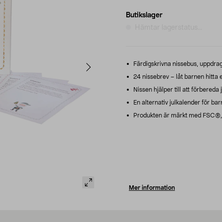
Butikslager
Hämtar lagerstatus...
Färdigskrivna nissebus, uppdrag 
24 nissebrev – låt barnen hitta et
Nissen hjälper till att förbered
En alternativ julkalender för barn
Produkten är märkt med FSC®, m
Mer information