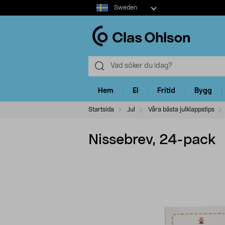
Select
Sweden
market
Hem
El
Fritid
Bygg
Startsida
Jul
Våra bästa julklappstips
Nissebrev, 24-pack