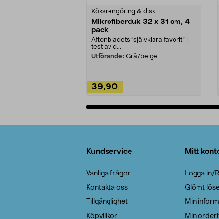
Köksrengöring & disk
Mikrofiberduk 32 x 31 cm, 4-
pack
Aftonbladets "självklara favorit” i
test av d...
Utförande:
Grå/beige
39,90
Lägg i varukorg
Sidfot
Kundservice
Mitt kont
Vanliga frågor
Logga in/R
Kontakta oss
Glömt lös
Tillgänglighet
Min inform
Köpvillkor
Min orderh