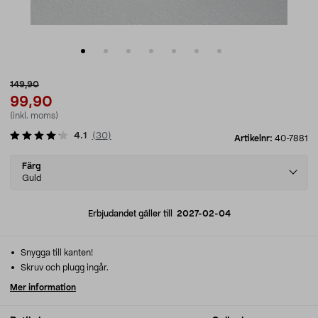
149,90
99,90
(inkl. moms)
4.1
(
30
)
Artikelnr:
40-7881
Select
Färg
variant
Guld
Erbjudandet gäller till
2027-02-04
Snygga till kanten!
Skruv och plugg ingår.
Mer information