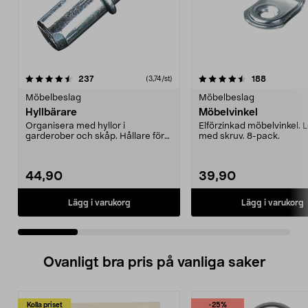
4.5 av 5 stjärnor
recensioner
4.5 av 5 stjärnor
recensione
237
188
(3,74/st)
Möbelbeslag
Möbelbeslag
Hyllbärare
Möbelvinkel
Organisera med hyllor i
Elförzinkad möbelvinkel. 
garderober och skåp. Hållare för
med skruv. 8-pack.
hyllor. Av metall. 12-p...
44,90
39,90
Lägg i varukorg
Lägg i varukorg
Ovanligt bra pris på vanliga saker
Kolla priset
-25%