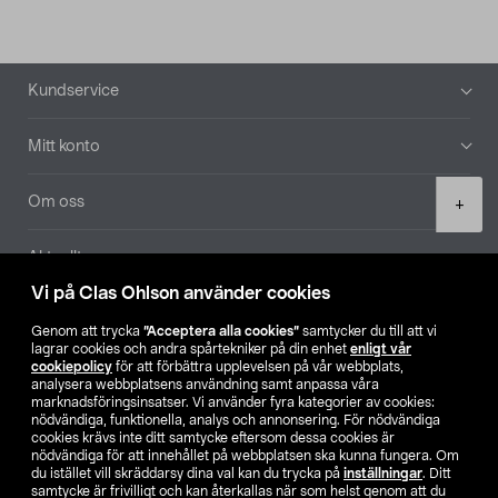
Sidfot
Kundservice
Mitt konto
Product
Om oss
+
quantity
Aktuellt
Vi på Clas Ohlson använder cookies
Våra bolag
Genom att trycka
”Acceptera alla cookies”
samtycker du till att vi
lagrar cookies och andra spårtekniker på din enhet
enligt vår
Hitta butik
cookiepolicy
för att förbättra upplevelsen på vår webbplats,
analysera webbplatsens användning samt anpassa våra
marknadsföringsinsatser. Vi använder fyra kategorier av cookies:
nödvändiga, funktionella, analys och annonsering. För nödvändiga
SE
NO
FI
cookies krävs inte ditt samtycke eftersom dessa cookies är
nödvändiga för att innehållet på webbplatsen ska kunna fungera. Om
du istället vill skräddarsy dina val kan du trycka på
inställningar
. Ditt
samtycke är frivilligt och kan återkallas när som helst genom att du