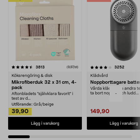
4.0av 5 stjärnor
recensioner
4.5av 5 stjärnor
recensio
3813
3252
(9,97/st)
Köksrengöring & disk
Klädvård
Mikrofiberduk 32 x 31 cm, 4-
Noppborttagare batter
pack
Vårda kläder och andra tex
ta bort noppor och ludd.
-
Aftonbladets "självklara favorit” i
Noppborttagaren fräs...
test av d...
Utförande:
Grå/beige
39,90
149,90
Lägg i varukorg
Lägg i varukorg