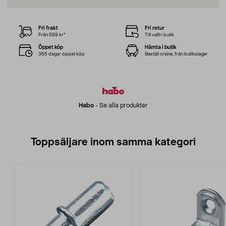
Fri frakt
Fri retur
Från 599 kr*
Till valfri butik
Öppet köp
Hämta i butik
365 dagar öppet köp
Beställ online, från butikslager
Habo
-
Se alla produkter
Toppsäljare inom samma kategori