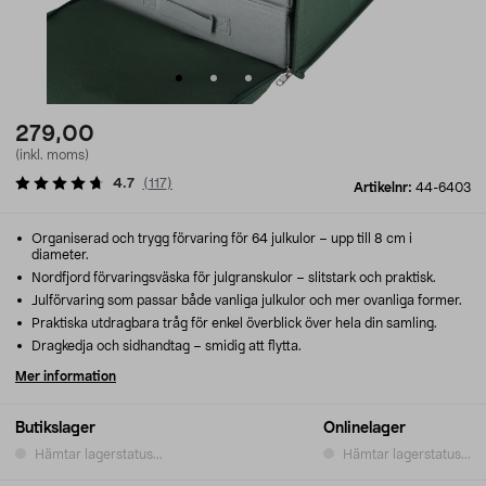
279,00
(inkl. moms)
4.7
(
117
)
Artikelnr:
44-6403
Organiserad och trygg förvaring för 64 julkulor – upp till 8 cm i
diameter.
Nordfjord förvaringsväska för julgranskulor – slitstark och praktisk.
Julförvaring som passar både vanliga julkulor och mer ovanliga former.
Praktiska utdragbara tråg för enkel överblick över hela din samling.
Dragkedja och sidhandtag – smidig att flytta.
Mer information
Butikslager
Onlinelager
Hämtar lagerstatus...
Hämtar lagerstatus...