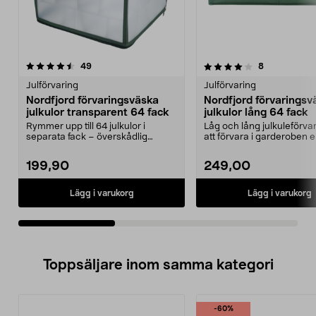
4.0av 5 stjärnor
recensioner
4.0av 5 stjärnor
recensioner
49
8
Julförvaring
Julförvaring
Nordfjord förvaringsväska
Nordfjord förvaringsv
julkulor transparent 64 fack
julkulor lång 64 fack
Rymmer upp till 64 julkulor i
Låg och lång julkuleförvar
separata fack – överskådlig
att förvara i garderoben e
julkuleförvaring. Nord...
under sängen...
199,90
249,00
Lägg i varukorg
Lägg i varukorg
Toppsäljare inom samma kategori
-60%