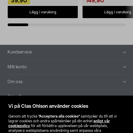
39,90
149,90
Lägg i varukorg
Lägg i varukorg
Sidfot
Kundservice
Mitt konto
Om oss
Aktuellt
Vi på Clas Ohlson använder cookies
Våra bolag
Genom att trycka
”Acceptera alla cookies”
samtycker du till att vi
lagrar cookies och andra spårtekniker på din enhet
enligt vår
Hitta butik
cookiepolicy
för att förbättra upplevelsen på vår webbplats,
analysera webbplatsens användning samt anpassa våra