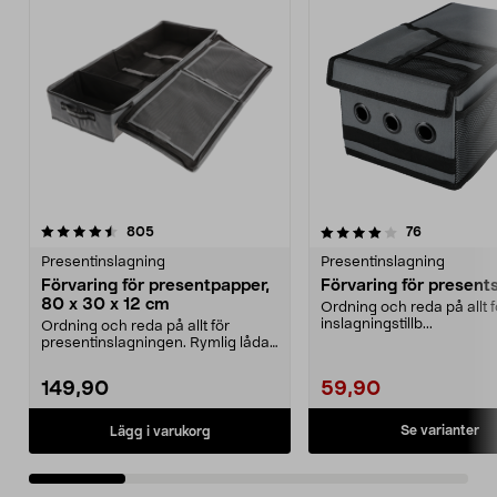
4.0 av 5 stjärnor
recensioner
4.0 av 5 stjärnor
recensioner
805
76
Presentinslagning
Presentinslagning
Förvaring för presentpapper,
Förvaring för present
80 x 30 x 12 cm
Ordning och reda på allt f
inslagningstillb...
Ordning och reda på allt för
presentinslagningen. Rymlig låda
med plats för pres...
149,90
59,90
Se varianter
Lägg i varukorg