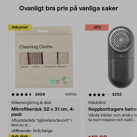
Ovanligt bra pris på vanliga saker
Kolla priset
-25%
4.0av 5 stjärnor
recensioner
4.5av 5 stjärnor
recensio
3809
3252
(9,97/st)
Köksrengöring & disk
Klädvård
Mikrofiberduk 32 x 31 cm, 4-
Noppborttagare batter
pack
Vårda kläder och andra tex
ta bort noppor och ludd.
Aftonbladets "självklara favorit” i
Noppborttagaren fräs...
test av d...
Utförande:
Grå/beige