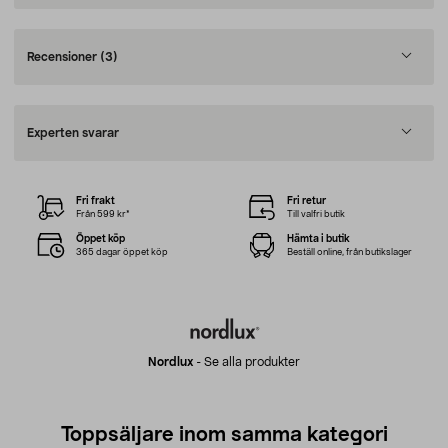
Recensioner
(3)
Experten svarar
Fri frakt
Fri retur
Från 599 kr*
Till valfri butik
Öppet köp
Hämta i butik
365 dagar öppet köp
Beställ online, från butikslager
Nordlux
-
Se alla produkter
Toppsäljare inom samma kategori