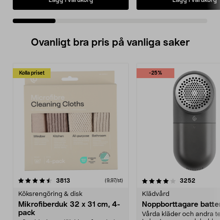
Ovanligt bra pris på vanliga saker
Kolla priset
-25%
4.0av 5 stjärnor
recensioner
4.5av 5 stjärnor
recensio
3813
3252
(9,97/st)
Köksrengöring & disk
Klädvård
Mikrofiberduk 32 x 31 cm, 4-
Noppborttagare batter
pack
Vårda kläder och andra tex