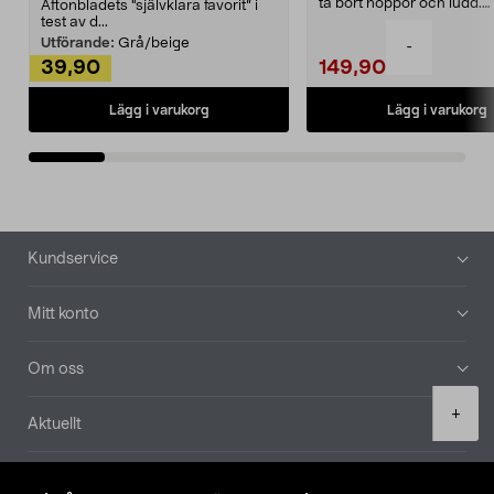
ta bort noppor och ludd.
Aftonbladets "självklara favorit” i
Noppborttagaren fräs...
test av d...
Utförande:
Grå/beige
-
39,90
149,90
Lägg i varukorg
Lägg i varukorg
Sidfot
Kundservice
Mitt konto
Om oss
Product
+
Aktuellt
quantity
Våra bolag