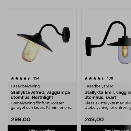
4.5 av 5 stjärnor
recensioner
4.5 av 5 stjärnor
recensione
154
138
Fasadbelysning
Fasadbelysning
Stallykta Alfred, vägglampa
Stallykta Emil, väggl
utomhus, Northlight
utomhus, svart
Utebelysning för farstukvisten,
Klassisk stallykta med skär
garaget och ladan. Påminner om
Utebelysning för entrén, 
den klassiska sta...
eller lada...
299,00
249,00
Lägg i varukorg
Lägg i varukorg