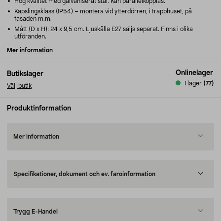
Hög kvalitet med galvaniserat stål. Kan parallelkopplas.
Kapslingsklass (IP54) – montera vid ytterdörren, i trapphuset, på
fasaden m.m.
Mått (D x H): 24 x 9,5 cm. Ljuskälla E27 säljs separat. Finns i olika
utföranden.
Mer information
Onlinelager
Butikslager
I lager
(77)
Välj butik
Produktinformation
Mer information
Specifikationer, dokument och ev. faroinformation
Trygg E-Handel