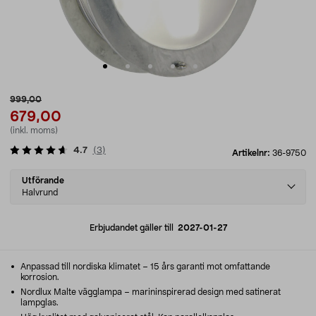
999,00
679,00
(inkl. moms)
4.7
(
3
)
Artikelnr:
36-9750
Select
Utförande
variant
Halvrund
Erbjudandet gäller till
2027-01-27
Anpassad till nordiska klimatet – 15 års garanti mot omfattande
korrosion.
Nordlux Malte vägglampa – marininspirerad design med satinerat
lampglas.