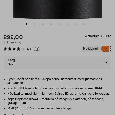
Artikelnr:
36-9751
299,00
(inkl. moms)
4.0
(
3
)
Produktblad
Select
Färg
variant
Svart
Lyser uppåt och neråt – skapa egna ljusmönster med ljusmasken i
armaturen.
Nordlux Milda vägglampa – halvrund utomhusbelysning med IP44.
Hög kvalitet med aluminium och 5 års LED-garanti. Kan parallelkopplas.
Kapslingsklass (IP44) – montera på väggen vid altanen, på fasaden,
garaget m.m.
Mått (D x H): 13,5 x 10 cm. Finns i flera färger.