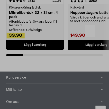
4.0av 5 stjärnor
recensioner
4.5av 5 stjärnor
recensio
3813
3252
(9,97/st)
Köksrengöring & disk
Klädvård
Mikrofiberduk 32 x 31 cm, 4-
Noppborttagare batter
pack
Vårda kläder och andra tex
ta bort noppor och ludd.
Aftonbladets "självklara favorit” i
Noppborttagaren fräs...
test av d...
Utförande:
Grå/beige
-
39,90
149,90
Lägg i varukorg
Lägg i varukorg
Sidfot
Kundservice
Mitt konto
Om oss