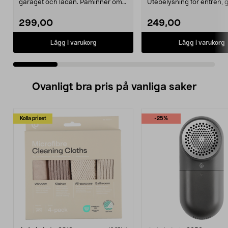
garaget och ladan. Påminner om
Utebelysning för entrén, 
den klassiska sta...
eller lada...
299,00
249,00
Lägg i varukorg
Lägg i varukorg
Ovanligt bra pris på vanliga saker
Kolla priset
-25%