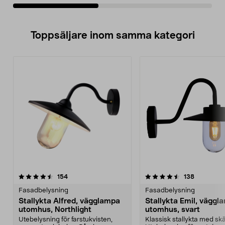
Toppsäljare inom samma kategori
4.5 av 5 stjärnor
recensioner
4.5 av 5 stjärnor
recensione
154
138
Fasadbelysning
Fasadbelysning
Stallykta Alfred, vägglampa
Stallykta Emil, väggl
utomhus, Northlight
utomhus, svart
Utebelysning för farstukvisten,
Klassisk stallykta med skär