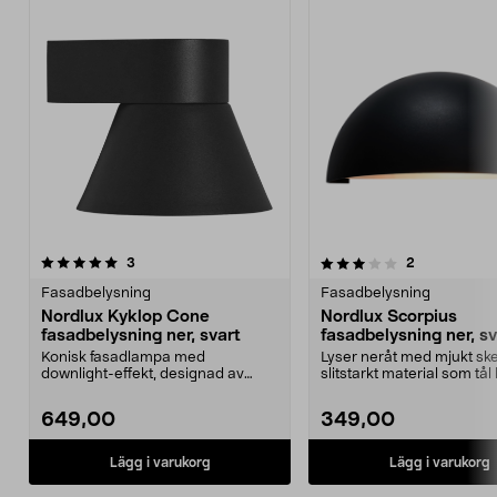
3.0av 5 stjärnor
recensioner
5.0av 5 stjärnor
recensioner
3
2
Fasadbelysning
Fasadbelysning
Nordlux Kyklop Cone
Nordlux Scorpius
fasadbelysning ner, svart
fasadbelysning ner, sv
Konisk fasadlampa med
Lyser neråt med mjukt sk
downlight-effekt, designad av
slitstarkt material som tål
danska Says Who. Nordlux Kyk...
väder. Nordlux Sco...
649,00
349,00
Lägg i varukorg
Lägg i varukorg