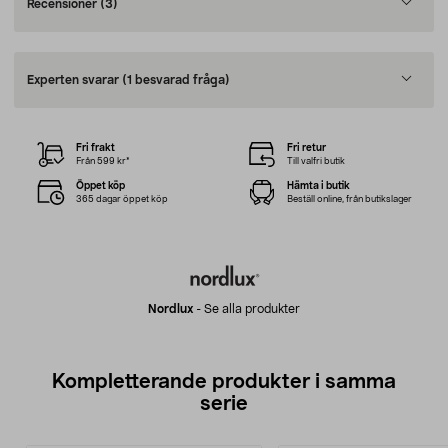
Recensioner
(3)
Experten svarar
(1 besvarad fråga)
Fri frakt
Fri retur
Från 599 kr*
Till valfri butik
Öppet köp
Hämta i butik
365 dagar öppet köp
Beställ online, från butikslager
Nordlux
-
Se alla produkter
Kompletterande produkter i samma
serie