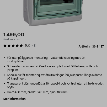
1 499,00
(inkl. moms)
5.0
(
3
)
Artikelnr:
36-8437
För utanpåliggande montering – vattentät kapsling med 24
modulplatser.
Schneider normcentral Kaedra – komplett med DIN-skena, noll- och
jordplint.
Knockouts för montering av förskruvningar (säljs separat) längs sidorna
på kapslingen.
Transparent dörr underlättar för uppsikt och kontroll utan att fuktskyddet
bryts.
Höjd: 460 mm, bredd: 340 mm, djup: 160 mm.
Mer information