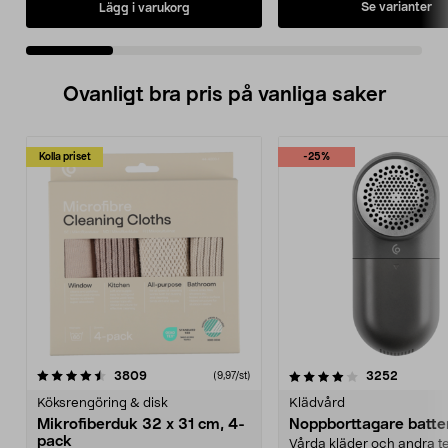
Se varianter
Lägg i varukorg
Ovanligt bra pris på vanliga saker
Kolla priset
-25%
4.0av 5 stjärnor
recensioner
4.5av 5 stjärnor
recensio
3809
3252
(9,97/st)
Köksrengöring & disk
Klädvård
Mikrofiberduk 32 x 31 cm, 4-
Noppborttagare batter
pack
Vårda kläder och andra tex