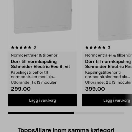
5.0av 5 stjärnor
recensioner
4.5av 5 stjärnor
recensioner
3
3
Normcentraler & tillbehör
Normcentraler & tillbehör
Dörr till normkapsling
Dörr till normkapsling
Schneider Electric Resi9, vit
Schneider Electric Res
Kapslingstillbehör till
Kapslingstillbehör till
normcentraler med pla...
normcentraler med pla...
Utförande:
1 x 13 moduler
Utförande:
2 x 13 moduler
299,00
399,00
Lägg i varukorg
Lägg i varukorg
Toppsäljare inom samma kategori