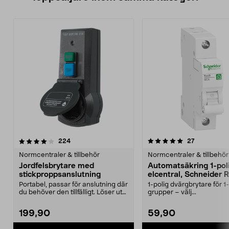
5.0 av 5 stjärnor
recensioner
4.5 av 5 stjärnor
recensioner
224
27
Normcentraler & tillbehör
Normcentraler & tillbehör
Jordfelsbrytare med
Automatsäkring 1-poli
stickproppsanslutning
elcentral, Schneider 
Portabel, passar för anslutning där
1-polig dvärgbrytare för 1
du behöver den tillfälligt. Löser ut
grupper – välj...
vid 30 ...
199,90
59,90