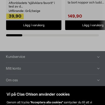
ta bort noppor och ludd.
Aftonbladets "självklara favorit” i
Noppborttagaren fräs...
test av d...
Utförande:
Grå/beige
39,90
149,90
Lägg i varukorg
Lägg i varukorg
Sidfot
Kundservice
Mitt konto
Om oss
Aktuellt
Vi på Clas Ohlson använder cookies
Genom att trycka
”Acceptera alla cookies”
samtycker du till att vi
Våra bolag