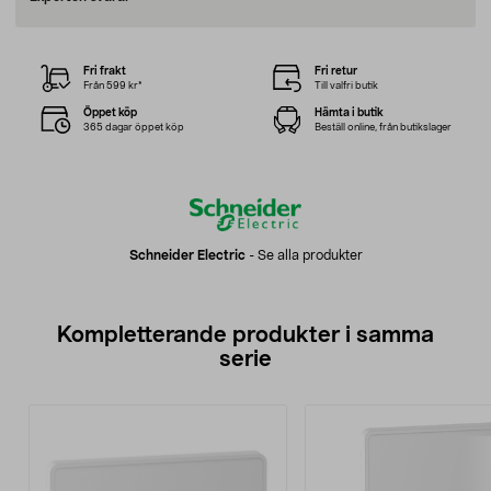
Fri frakt
Fri retur
Från 599 kr*
Till valfri butik
Öppet köp
Hämta i butik
365 dagar öppet köp
Beställ online, från butikslager
Schneider Electric
-
Se alla produkter
Kompletterande produkter i samma
serie