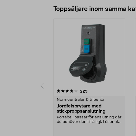
Lägg i varukorg
Toppsäljare inom samma ka
0 av 5 stjärnor
5.0 av 5 stjärnor
recensioner
225
Normcentraler & tillbehör
Jordfelsbrytare med
stickproppsanslutning
Portabel, passar för anslutning där
du behöver den tillfälligt. Löser ut
vid 30 ...