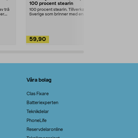
100 procent stearin
Ett allsidigt 
städning och 
v trä
100 procent stearin. Tillverkade i
ute. Städa med
er.
Sverige som brinner med en
vacker och sotfri ...
59,90
49,90
Lägg i varukorg
Lägg
Våra bolag
Clas Fixare
Batteriexperten
Teknikdelar
PhoneLife
Reservdelaronline