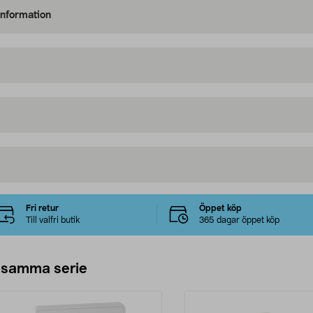
information
Fri retur
Öppet köp
Till valfri butik
365 dagar öppet köp
 samma serie