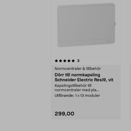
0av 5 stjärnor
5.0av 5 stjärnor
recensioner
3
Normcentraler & tillbehör
Dörr till normkapsling
Schneider Electric Resi9, vit
Kapslingstillbehör till
normcentraler med pla...
Utförande:
1 x 13 moduler
299,00