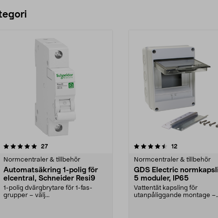
Lägg i varukorg
Lägg i varukorg
tegori
4.5 av 5 stjärnor
recensioner
3.5 av 5 stjärnor
recensioner
27
12
Normcentraler & tillbehör
Normcentraler & tillbehör
Automatsäkring 1-polig för
GDS Electric normkapsl
elcentral, Schneider Resi9
5 moduler, IP65
1-polig dvärgbrytare för 1-fas-
Vattentät kapsling för
grupper – välj...
utanpåliggande montage –
skydda säkringar, reläer och 