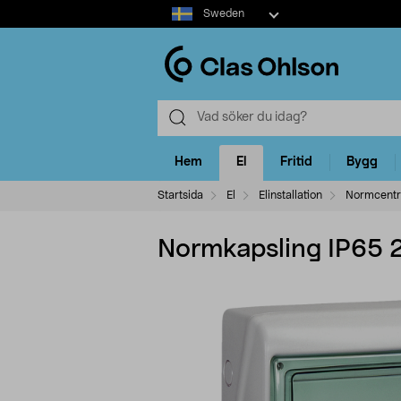
Select
Sweden
market
Hem
El
Fritid
Bygg
Startsida
El
Elinstallation
Normcentra
Normkapsling IP65 2