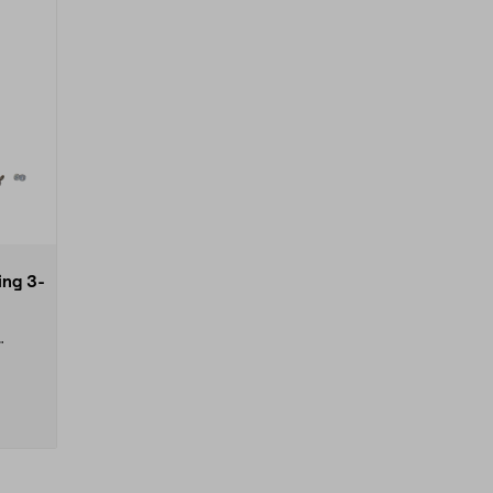
ing 3-
bry...