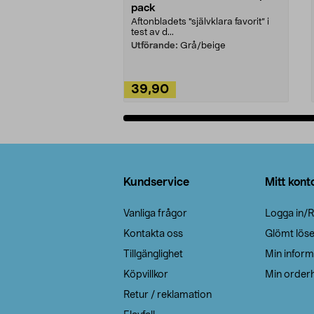
pack
Aftonbladets "självklara favorit” i
test av d...
Utförande:
Grå/beige
39,90
Lägg i varukorg
Sidfot
Kundservice
Mitt kont
Vanliga frågor
Logga in/R
Kontakta oss
Glömt lös
Tillgänglighet
Min inform
Köpvillkor
Min orderh
Retur / reklamation