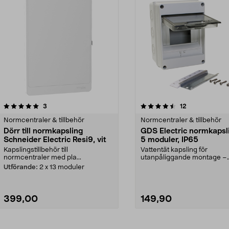
4.5av 5 stjärnor
recensioner
recensioner
3
12
Normcentraler & tillbehör
Normcentraler & tillbehör
Dörr till normkapsling
GDS Electric normkapsl
Schneider Electric Resi9, vit
5 moduler, IP65
Kapslingstillbehör till
Vattentät kapsling för
normcentraler med pla...
utanpåliggande montage –
skydda säkringar, reläer och 
Utförande:
2 x 13 moduler
399,00
149,90