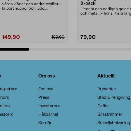
8-pack
Vårda kläder och andra textilier –
ta bort noppor och ludd.
Elegant och gedigen galge a
Noppborttagaren fräs...
och metall – finns i flera färg
Galge med sv...
149,90
79,90
199,90
Lägg i varukorg
Lägg i varukorg
o
Om oss
Aktuellt
egistrera
Om oss
Presenter
enord
Press
Städ & rengöring
ation
Investerare
Grillar
istorik
Hållbarhet
Grästrimmer
Karriär
Solcellsbelysning