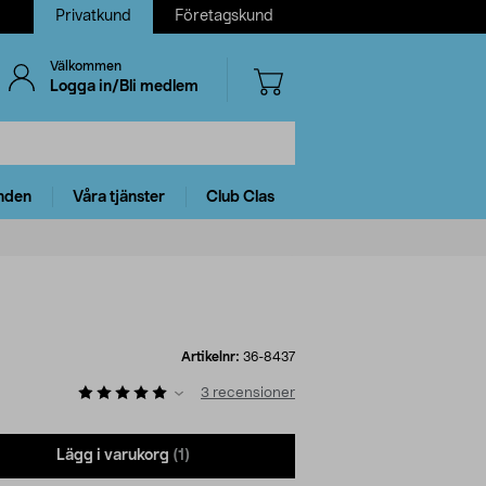
Privatkund
Företagskund
Välkommen
Logga in/Bli medlem
nden
Våra tjänster
Club Clas
Artikelnr:
36-8437
3
recensioner
Lägg i varukorg
(1)