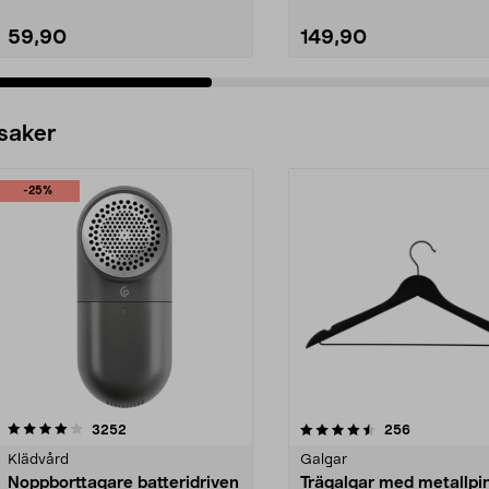
59,90
149,90
 saker
-25%
4.5av 5 stjärnor
recensioner
4.0av 5 stjärnor
recensioner
3252
256
Klädvård
Galgar
Noppborttagare batteridriven
Trägalgar med metallpi