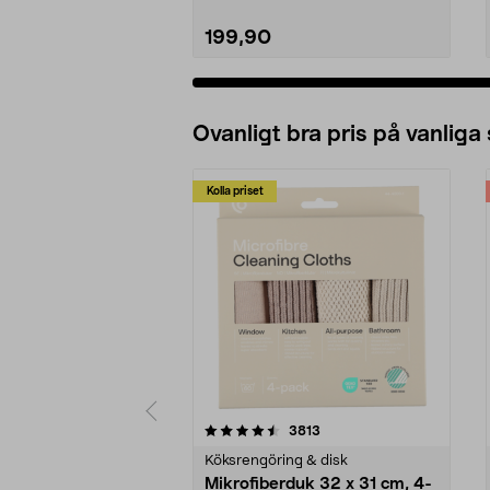
199,90
Ovanligt bra pris på vanliga
Kolla priset
5av 5 stjärnor
4.0av 5 stjärnor
recensioner
3813
Köksrengöring & disk
Mikrofiberduk 32 x 31 cm, 4-