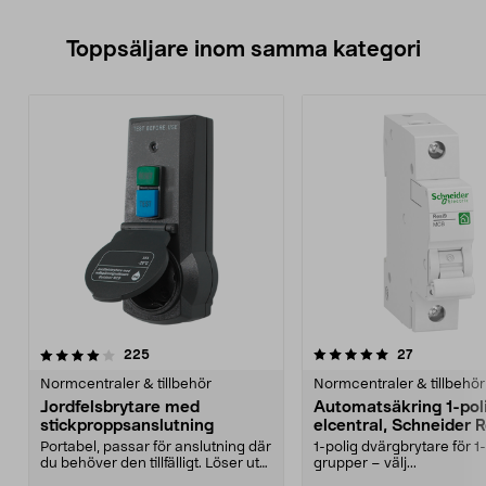
Toppsäljare inom samma kategori
5.0 av 5 stjärnor
recensioner
4.5 av 5 stjärnor
recensioner
225
27
Normcentraler & tillbehör
Normcentraler & tillbehör
Jordfelsbrytare med
Automatsäkring 1-poli
stickproppsanslutning
elcentral, Schneider 
Portabel, passar för anslutning där
1-polig dvärgbrytare för 1
du behöver den tillfälligt. Löser ut
grupper – välj...
vid 30 ...