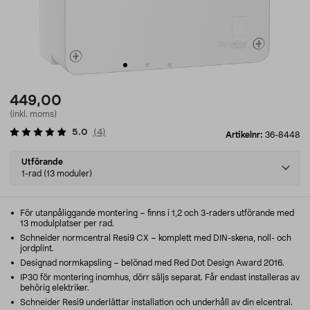
449,00
(inkl. moms)
5.0
(
4
)
Artikelnr:
36-8448
Select
Utförande
variant
1-rad (13 moduler)
För utanpåliggande montering – finns i 1,2 och 3-raders utförande med
13 modulplatser per rad.
Schneider normcentral Resi9 CX – komplett med DIN-skena, noll- och
jordplint.
Designad normkapsling – belönad med Red Dot Design Award 2016.
IP30 för montering inomhus, dörr säljs separat. Får endast installeras av
behörig elektriker.
Schneider Resi9 underlättar installation och underhåll av din elcentral.