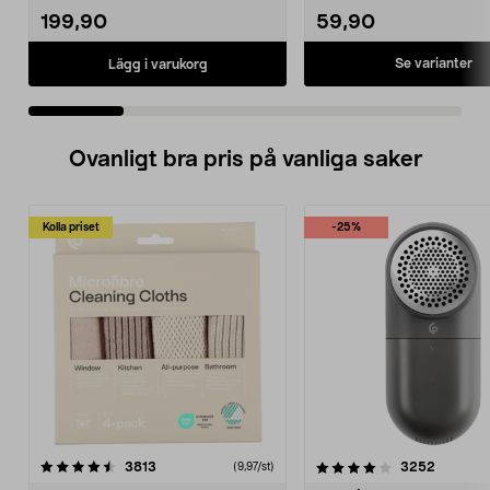
199,90
59,90
Se varianter
Lägg i varukorg
Ovanligt bra pris på vanliga saker
Kolla priset
-25%
4.0av 5 stjärnor
recensioner
4.5av 5 stjärnor
recensio
3813
3252
(9,97/st)