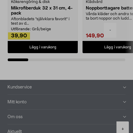
Köksrengöring & disk
Klädvård
Mikrofiberduk 32 x 31 cm, 4-
Noppborttagare batter
pack
Vårda kläder och andra tex
ta bort noppor och ludd.
Aftonbladets "självklara favorit” i
Noppborttagaren fräs...
test av d...
Utförande:
Grå/beige
-
39,90
149,90
Lägg i varukorg
Lägg i varukorg
Sidfot
Kundservice
Mitt konto
Om oss
Product
+
Aktuellt
quantity