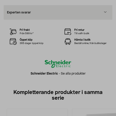
Experten svarar
Fri frakt
Fri retur
Från 599 kr*
Till valfri butik
Öppet köp
Hämta i butik
365 dagar öppet köp
Beställ online, från butikslager
Schneider Electric
-
Se alla produkter
Kompletterande produkter i samma
serie