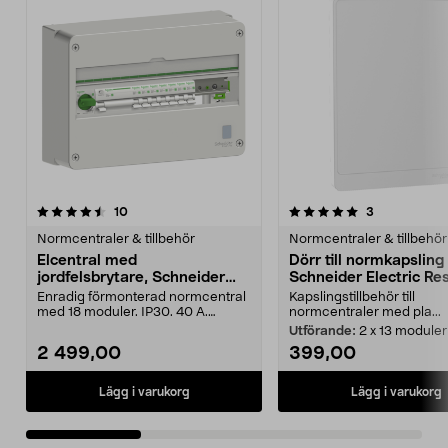
5.0av 5 stjärnor
recensioner
5.0av 5 stjärnor
recensioner
10
3
Normcentraler & tillbehör
Normcentraler & tillbehör
Elcentral med
Dörr till normkapsling
jordfelsbrytare, Schneider
Schneider Electric Res
Resi9 CX, enradig
Enradig förmonterad normcentral
Kapslingstillbehör till
med 18 moduler. IP30. 40 A.
normcentraler med pla...
Schneider Electric R...
Utförande:
2 x 13 moduler
2 499,00
399,00
Lägg i varukorg
Lägg i varukorg