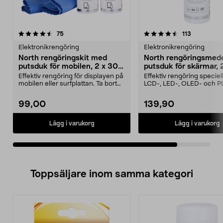
4.5av 5 stjärnor
recensioner
recensione
75
113
Elektronikrengöring
Elektronikrengöring
North rengöringskit med
North rengöringsmed
putsduk för mobilen, 2 x 30
putsduk för skärmar,
ml
Effektiv rengöring för displayen på
Effektiv rengöring speciell
mobilen eller surfplattan. Ta bort
LCD-, LED-, OLED- och 
störande ...
skärmar. Ta bort s...
99,00
139,90
Lägg i varukorg
Lägg i varukorg
Toppsäljare inom samma kategori