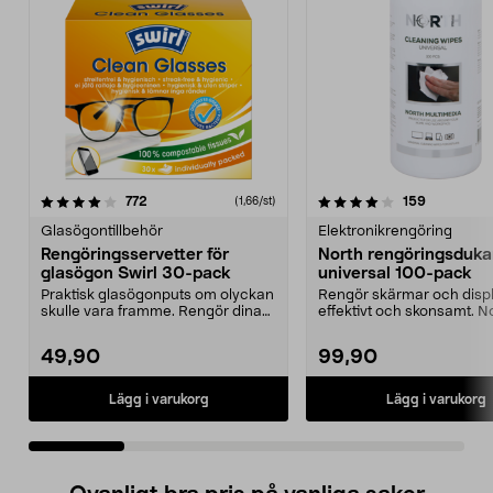
4.0 av 5 stjärnor
recensioner
5.0 av 5 stjärnor
recensione
772
159
(1,66/st)
Glasögontillbehör
Elektronikrengöring
Rengöringsservetter för
North rengöringsduka
glasögon Swirl 30-pack
universal 100-pack
Praktisk glasögonputs om olyckan
Rengör skärmar och disp
skulle vara framme. Rengör dina
effektivt och skonsamt. N
glasögon utan a...
rengöringsdukar unive...
49,90
99,90
Lägg i varukorg
Lägg i varukorg