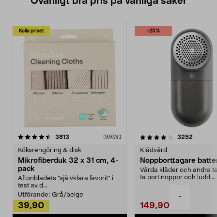
Ovanligt bra pris på vanliga saker
Kolla priset
-25%
4.0av 5 stjärnor
recensioner
4.5av 5 stjärnor
recensio
3813
3252
(9,97/st)
Köksrengöring & disk
Klädvård
Mikrofiberduk 32 x 31 cm, 4-
Noppborttagare batter
pack
Vårda kläder och andra tex
ta bort noppor och ludd.
Aftonbladets "självklara favorit” i
Noppborttagaren fräs...
test av d...
Utförande:
Grå/beige
-
39,90
149,90