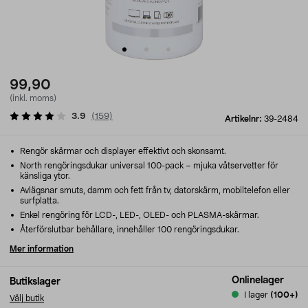
99,90
(inkl. moms)
3.9
(
159
)
Artikelnr:
39-2484
Rengör skärmar och displayer effektivt och skonsamt.
North rengöringsdukar universal 100-pack – mjuka våtservetter för
känsliga ytor.
Avlägsnar smuts, damm och fett från tv, datorskärm, mobiltelefon eller
surfplatta.
Enkel rengöring för LCD-, LED-, OLED- och PLASMA-skärmar.
Återförslutbar behållare, innehåller 100 rengöringsdukar.
Mer information
Onlinelager
Butikslager
I lager
(100+)
Välj butik