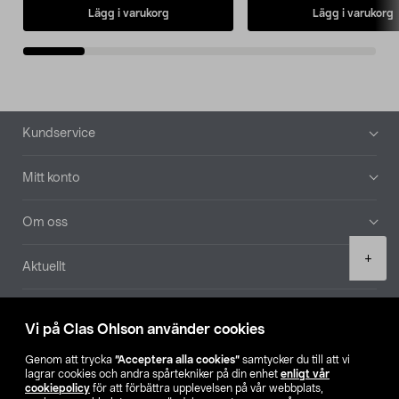
Lägg i varukorg
Lägg i varukorg
Sidfot
Kundservice
Mitt konto
Om oss
Product
+
Aktuellt
quantity
Våra bolag
Vi på Clas Ohlson använder cookies
Hitta butik
Genom att trycka
”Acceptera alla cookies”
samtycker du till att vi
lagrar cookies och andra spårtekniker på din enhet
enligt vår
cookiepolicy
för att förbättra upplevelsen på vår webbplats,