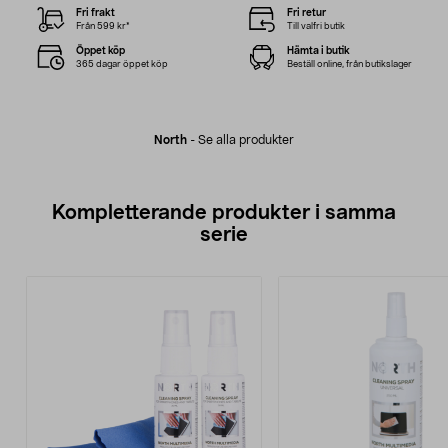
Fri frakt
Fri retur
Från 599 kr*
Till valfri butik
Öppet köp
Hämta i butik
365 dagar öppet köp
Beställ online, från butikslager
North
-
Se alla produkter
Kompletterande produkter i samma
serie