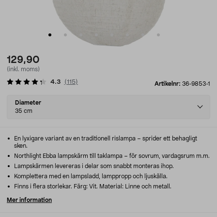
129,90
(inkl. moms)
4.3
(
115
)
Artikelnr:
36-9853-1
Select
Diameter
variant
35 cm
En lyxigare variant av en traditionell rislampa – sprider ett behagligt
sken.
Northlight Ebba lampskärm till taklampa – för sovrum, vardagsrum m.m.
Lampskärmen levereras i delar som snabbt monteras ihop.
Komplettera med en lampsladd, lamppropp och ljuskälla.
Finns i flera storlekar. Färg: Vit. Material: Linne och metall.
Mer information