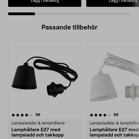
Lägg i varukorg
Lägg i varukorg
Passande tillbehör
4.0av 5 stjärnor
recensioner
4.5av 5 stjärnor
recensione
96
96
Lampsladdar & lamphållare
Lampsladdar & lamphålla
Lamphållare E27 med
Lamphållare E27 med
lampsladd och takkopp
lampsladd och takko