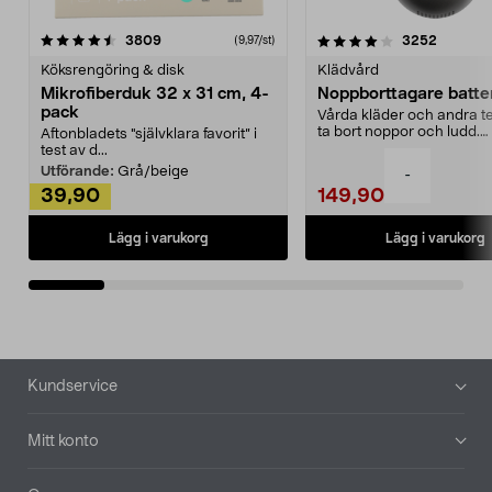
4.0av 5 stjärnor
recensioner
4.5av 5 stjärnor
recensio
3809
3252
(9,97/st)
Köksrengöring & disk
Klädvård
Mikrofiberduk 32 x 31 cm, 4-
Noppborttagare batter
pack
Vårda kläder och andra tex
ta bort noppor och ludd.
Aftonbladets "självklara favorit” i
Noppborttagaren fräs...
test av d...
Utförande:
Grå/beige
-
39,90
149,90
Lägg i varukorg
Lägg i varukorg
Sidfot
Kundservice
Mitt konto