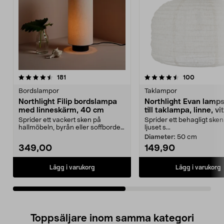
4.5av 5 stjärnor
recensioner
4.5av 5 stjärnor
recension
181
100
Bordslampor
Taklampor
Northlight Filip bordslampa
Northlight Evan lamp
med linneskärm, 40 cm
till taklampa, linne, vit
Sprider ett vackert sken på
Sprider ett behagligt sken
hallmöbeln, byrån eller soffbordet.
ljuset s...
Northlight Filip...
Diameter:
50 cm
349,00
149,90
Lägg i varukorg
Lägg i varukorg
Toppsäljare inom samma kategori