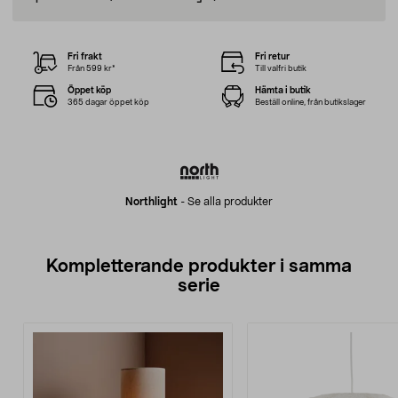
Fri frakt
Fri retur
Från 599 kr*
Till valfri butik
Öppet köp
Hämta i butik
365 dagar öppet köp
Beställ online, från butikslager
Northlight
-
Se alla produkter
Kompletterande produkter i samma
serie