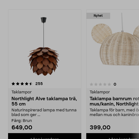
Nyhet
recensioner
4.5 av 5 stjärnor
255
recensioner
0
0.0 av 5 stjärnor
Taklampor
Taklampor
Northlight Alve taklampa trä,
Taklampa barnrum rot
55 cm
mus/kanin, Northlight
Naturinspirerad lampa med tunna
Taklampa för barn, med ör
blad som ger ...
mellan mus och kaninöron
Lampa barnr...
Färg:
Brun
649,00
399,00