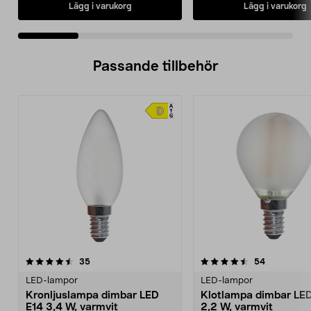
Lägg i varukorg
Lägg i varukorg
Passande tillbehör
4.5av 5 stjärnor
recensioner
4.0av 5 stjärnor
recensione
35
54
LED-lampor
LED-lampor
Kronljuslampa dimbar LED
Klotlampa dimbar LE
E14 3,4 W, varmvit
2,2 W, varmvit