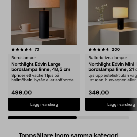
4.5av 5 stjärnor
recensioner
4.5av 5 stjärnor
recension
73
200
Bordslampor
Batteridrivna lampor
Northlight Edvin Large
Northlight Edvin Mini 
bordslampa linne, 48,5 cm
bordslampa linne, 21
Sprider ett vackert ljus på
Lys upp estetiskt utan vä
hallmöbeln, byrån eller soffbordet.
i stugan, husvagnen elle
Edvin Large – st...
Edvin Mini –...
499,00
349,00
Lägg i varukorg
Lägg i varukorg
Toppsäljare inom samma kategori