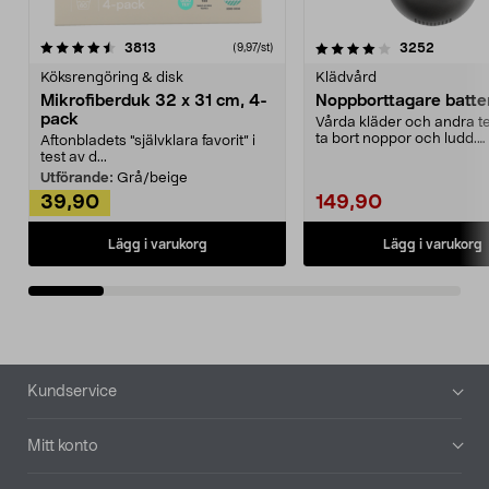
4.0av 5 stjärnor
recensioner
4.5av 5 stjärnor
recensio
3813
3252
(9,97/st)
Köksrengöring & disk
Klädvård
Mikrofiberduk 32 x 31 cm, 4-
Noppborttagare batter
pack
Vårda kläder och andra tex
ta bort noppor och ludd.
Aftonbladets "självklara favorit” i
Noppborttagaren fräs...
test av d...
Utförande:
Grå/beige
39,90
149,90
Lägg i varukorg
Lägg i varukorg
Sidfot
Kundservice
Mitt konto