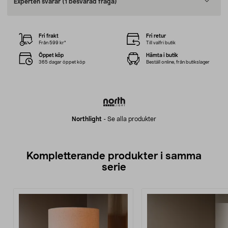
Experten svarar
(1 besvarad fråga)
Fri frakt
Fri retur
Från 599 kr*
Till valfri butik
Öppet köp
Hämta i butik
365 dagar öppet köp
Beställ online, från butikslager
Northlight
-
Se alla produkter
Kompletterande produkter i samma
serie