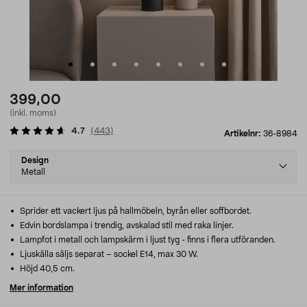
399,00
(inkl. moms)
4.7
(
443
)
Artikelnr:
36-8984
Select
Design
variant
Metall
Sprider ett vackert ljus på hallmöbeln, byrån eller soffbordet.
Edvin bordslampa i trendig, avskalad stil med raka linjer.
Lampfot i metall och lampskärm i ljust tyg - finns i flera utföranden.
Ljuskälla säljs separat – sockel E14, max 30 W.
Höjd 40,5 cm.
Mer information