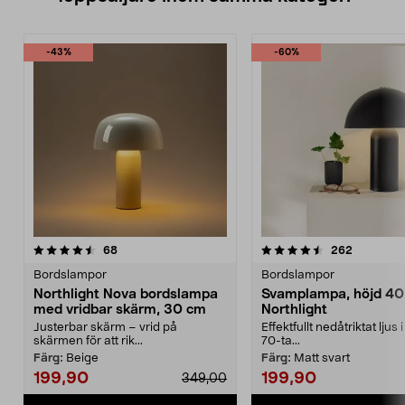
-43%
-60%
4.5 av 5 stjärnor
recensioner
4.5 av 5 stjärnor
recension
68
262
Bordslampor
Bordslampor
Northlight Nova bordslampa
Svamplampa, höjd 40
med vridbar skärm, 30 cm
Northlight
Justerbar skärm – vrid på
Effektfullt nedåtriktat ljus 
skärmen för att rik...
70-ta...
Färg:
Beige
Färg:
Matt svart
199,90
199,90
349,00