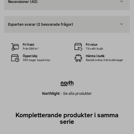
Recensioner
(43)
Experten svarar
(2 besvarade frågor)
Fri frakt
Fri retur
Från 599 kr*
Till valfri butik
Öppet köp
Hämta i butik
365 dagar öppet köp
Beställ online, från butikslager
Northlight
-
Se alla produkter
Kompletterande produkter i samma
serie