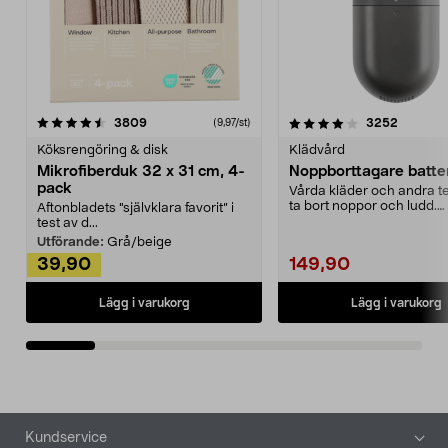
4.0av 5 stjärnor
recensioner
4.5av 5 stjärnor
recensio
3809
3252
(9,97/st)
Köksrengöring & disk
Klädvård
Mikrofiberduk 32 x 31 cm, 4-
Noppborttagare batter
pack
Vårda kläder och andra tex
ta bort noppor och ludd.
Aftonbladets "självklara favorit” i
Noppborttagaren fräs...
test av d...
Utförande:
Grå/beige
39,90
149,90
Lägg i varukorg
Lägg i varukorg
Sidfot
Kundservice