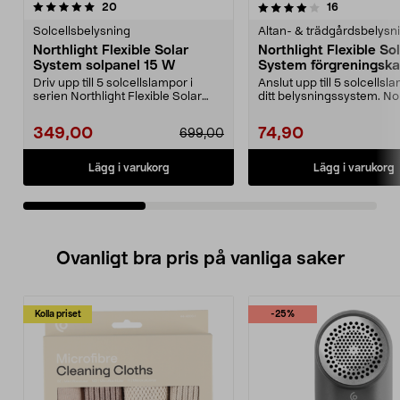
4.0av 5 stjärnor
recensioner
4.0av 5 stjärnor
recensioner
20
16
Solcellsbelysning
Altan- & trädgårdsbelysn
Northlight Flexible Solar
Northlight Flexible So
System solpanel 15 W
System förgreningska
Driv upp till 5 solcellslampor i
Anslut upp till 5 solcellsla
serien Northlight Flexible Solar
ditt belysningssystem. Nor
System. Solpan...
Flexible So...
349,00
74,90
699,00
Lägg i varukorg
Lägg i varukorg
Ovanligt bra pris på vanliga saker
Kolla priset
-25%