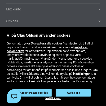
Mitt konto
Om oss
Aktuellt
Vi på Clas Ohlson använder cookies
Genom att trycka
”Acceptera alla cookies”
samtycker du till att vi
Våra bolag
lagrar cookies och andra spårtekniker på din enhet
enligt vår
cookiepolicy
för att förbättra upplevelsen på vår webbplats,
analysera webbplatsens användning samt anpassa våra
Hitta butik
marknadsföringsinsatser. Vi använder fyra kategorier av cookies:
nödvändiga, funktionella, analys och annonsering. För nödvändiga
cookies krävs inte ditt samtycke eftersom dessa cookies är
SE
NO
FI
nödvändiga för att innehållet på webbplatsen ska kunna fungera. Om
du istället vill skräddarsy dina val kan du trycka på
inställningar
. Ditt
samtycke är frivilligt och kan återkallas när som helst genom att du
ändrar i dina cookie-inställningar eller kontaktar oss för guidning.
Acceptera alla cookies
Avvisa alla
Inställningar
Köpvillkor
Privacy statement
Klubbvillkor
För företag
Ändra till priser exklusive moms