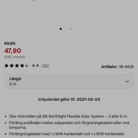
69,90
47,90
(inkl. moms)
4.4
(
43
)
Artikelnr:
36-9426
Select
Längd
variant
5 m
Erbjudandet gäller till
2027-02-03
Öka räckvidden på ditt Northlight Flexible Solar System – 2 eller 5 m.
Förläng avstånden mellan solpanelen och förgreningskabeln eller mot
lamporna.
Förlängningskabel med 1 x M16-hankontakt och 1 x M16-honkontakt.