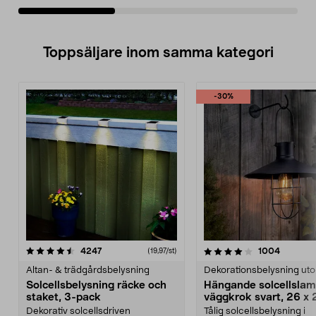
Toppsäljare inom samma kategori
-30%
4.0 av 5 stjärnor
recensioner
3.5 av 5 stjärnor
recensio
4247
1004
(19,97/st)
Altan- & trädgårdsbelysning
Dekorationsbelysning ut
Solcellsbelysning räcke och
Hängande solcellsla
staket, 3-pack
väggkrok svart, 26 x
Dekorativ solcellsdriven
Tålig solcellsbelysning i