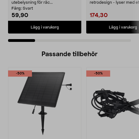
utebelysning för räc...
retrodesign - lyser med et
dekorativt sken. N...
Färg:
Svart
59,90
174,30
Lägg i varukorg
Lägg i varukorg
Passande tillbehör
-50%
-50%