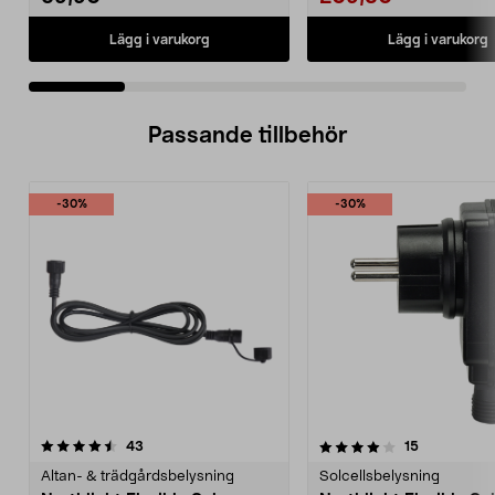
Lägg i varukorg
Lägg i varukorg
Passande tillbehör
-30%
-30%
4.0av 5 stjärnor
recensioner
5.0av 5 stjärnor
recensioner
43
15
Altan- & trädgårdsbelysning
Solcellsbelysning