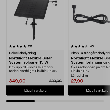
4.5av 5 stjärnor
recensioner
4.5av 5 stjärnor
recensione
20
43
Solcellsbelysning
Altan- & trädgårdsbelysn
Northlight Flexible Solar
Northlight Flexible So
System solpanel 15 W
System förlängningsk
Driv upp till 5 solcellslampor i
Öka räckvidden på ditt No
serien Northlight Flexible Solar
Flexible So...
System. Solpan...
Längd:
2 m
349,00
27,90
699,00
Lägg i varukorg
Lägg i varukorg