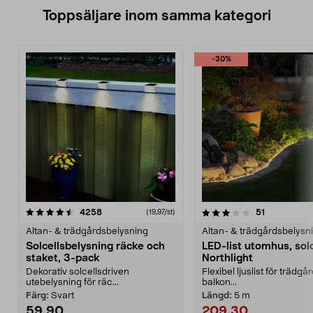
Toppsäljare inom samma kategori
-30%
3.5 av 5 stjärnor
recensioner
4.5 av 5 stjärnor
recensioner
4258
51
(19,97/st)
Altan- & trädgårdsbelysning
Altan- & trädgårdsbelysn
Solcellsbelysning räcke och
LED-list utomhus, solc
staket, 3-pack
Northlight
Dekorativ solcellsdriven
Flexibel ljuslist för trädgår
utebelysning för räc...
balkon...
Färg:
Svart
Längd:
5 m
59,90
209,30