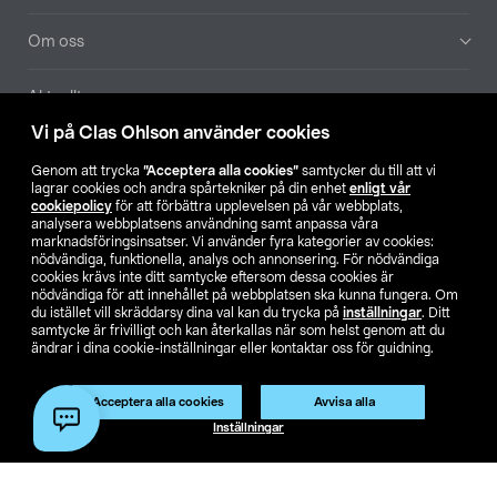
Om oss
Aktuellt
Vi på Clas Ohlson använder cookies
Våra bolag
Genom att trycka
”Acceptera alla cookies”
samtycker du till att vi
lagrar cookies och andra spårtekniker på din enhet
enligt vår
Hitta butik
cookiepolicy
för att förbättra upplevelsen på vår webbplats,
analysera webbplatsens användning samt anpassa våra
marknadsföringsinsatser. Vi använder fyra kategorier av cookies:
nödvändiga, funktionella, analys och annonsering. För nödvändiga
SE
NO
FI
cookies krävs inte ditt samtycke eftersom dessa cookies är
nödvändiga för att innehållet på webbplatsen ska kunna fungera. Om
du istället vill skräddarsy dina val kan du trycka på
inställningar
. Ditt
samtycke är frivilligt och kan återkallas när som helst genom att du
ändrar i dina cookie-inställningar eller kontaktar oss för guidning.
Acceptera alla cookies
Avvisa alla
Köpvillkor
Privacy statement
Klubbvillkor
För företag
Inställningar
Ändra till priser exklusive moms