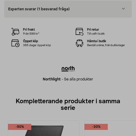
Experten svarar
(1 besvarad fråga)
Fri frakt
Fri retur
Från 599 kr*
Till valfri butik
Öppet köp
Hämta i butik
365 dagar öppet köp
Beställ online, från butikslager
Northlight
-
Se alla produkter
Kompletterande produkter i samma
serie
-50%
-30%