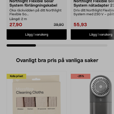
Northlight Flexible Solar
Northlight Flexible So
System förlängningskabel
System nätadapter 2
Öka räckvidden på ditt Northlight
Driv ditt Northlight Flexibl
Flexible So...
System med 230 V – pålitl
runt. Nort...
Längd:
2 m
27,90
55,93
39,90
Lägg i varukorg
Lägg i varukorg
Ovanligt bra pris på vanliga saker
Kolla priset
-25%