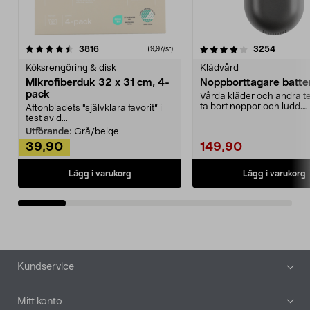
4.0av 5 stjärnor
recensioner
4.5av 5 stjärnor
recensio
3816
3254
(9,97/st)
Köksrengöring & disk
Klädvård
Mikrofiberduk 32 x 31 cm, 4-
Noppborttagare batter
pack
Vårda kläder och andra tex
ta bort noppor och ludd.
Aftonbladets "självklara favorit” i
Noppborttagaren fräs...
test av d...
Utförande:
Grå/beige
39,90
149,90
Lägg i varukorg
Lägg i varukorg
Sidfot
Kundservice
Mitt konto