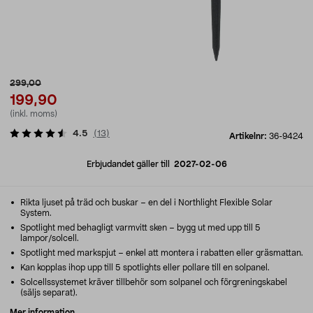
299,00
199,90
(inkl. moms)
4.5
(
13
)
Artikelnr:
36-9424
Erbjudandet gäller till
2027-02-06
Rikta ljuset på träd och buskar – en del i Northlight Flexible Solar
System.
Spotlight med behagligt varmvitt sken – bygg ut med upp till 5
lampor/solcell.
Spotlight med markspjut – enkel att montera i rabatten eller gräsmattan.
Kan kopplas ihop upp till 5 spotlights eller pollare till en solpanel.
Solcellssystemet kräver tillbehör som solpanel och förgreningskabel
(säljs separat).
Mer information