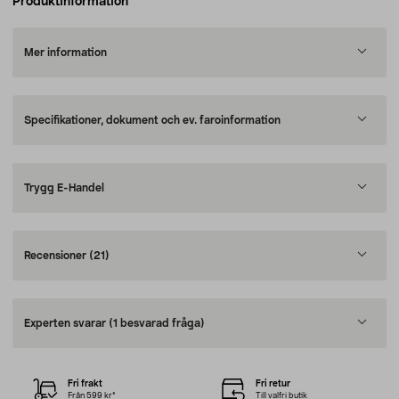
Produktinformation
Mer information
Specifikationer, dokument och ev. faroinformation
Trygg E-Handel
Recensioner
(21)
Experten svarar
(1 besvarad fråga)
Fri frakt
Fri retur
Från 599 kr*
Till valfri butik