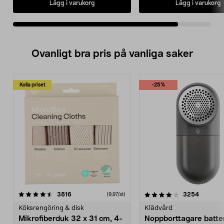
Lägg i varukorg
Lägg i varukorg
Ovanligt bra pris på vanliga saker
Kolla priset
-25%
4.0av 5 stjärnor
recensioner
4.5av 5 stjärnor
recensio
3816
3254
(9,97/st)
Köksrengöring & disk
Klädvård
Mikrofiberduk 32 x 31 cm, 4-
Noppborttagare batter