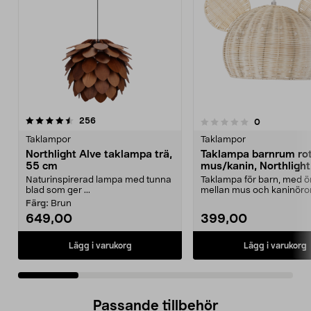
recensioner
4.5 av 5 stjärnor
256
recensioner
0
0.0 av 5 stjärnor
Taklampor
Taklampor
Northlight Alve taklampa trä,
Taklampa barnrum rot
55 cm
mus/kanin, Northlight
Naturinspirerad lampa med tunna
Taklampa för barn, med ör
blad som ger ...
mellan mus och kaninöron
Lampa barnr...
Färg:
Brun
649,00
399,00
Lägg i varukorg
Lägg i varukorg
Passande tillbehör