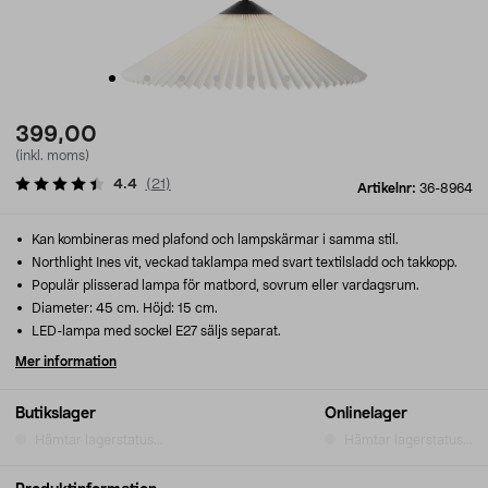
399,00
(inkl. moms)
4.4
(
21
)
Artikelnr:
36-8964
Kan kombineras med plafond och lampskärmar i samma stil.
Northlight Ines vit, veckad taklampa med svart textilsladd och takkopp.
Populär plisserad lampa för matbord, sovrum eller vardagsrum.
Diameter: 45 cm. Höjd: 15 cm.
LED-lampa med sockel E27 säljs separat.
Mer information
Butikslager
Onlinelager
Hämtar lagerstatus...
Hämtar lagerstatus...