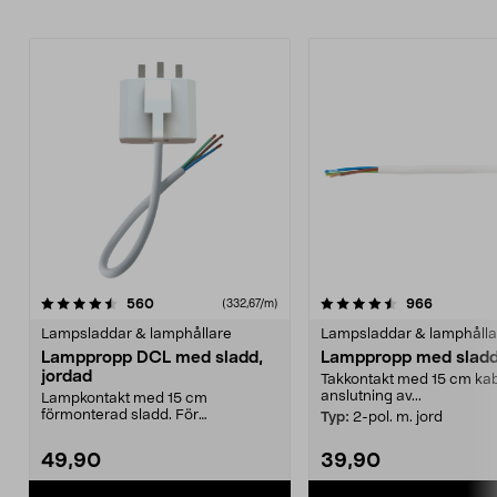
4.5av 5 stjärnor
recensioner
recension
560
966
(332,67/m)
Lampsladdar & lamphållare
Lampsladdar & lamphålla
Lamppropp DCL med sladd,
Lamppropp med slad
jordad
Takkontakt med 15 cm kab
anslutning av...
Lampkontakt med 15 cm
förmonterad sladd. För
Typ:
2-pol. m. jord
användning med t.ex. taklampor
som ...
49,90
39,90