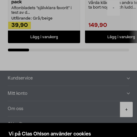
pack
Vårda kläder och andra tex
ta bort noppor och ludd.
-
Aftonbladets "självklara favorit” i
Noppborttagaren fräs...
test av d...
Utförande:
Grå/beige
39,90
149,90
Lägg i varukorg
Lägg i varukorg
Sidfot
Kundservice
Mitt konto
Product
Om oss
+
quantity
Aktuellt
Vi på Clas Ohlson använder cookies