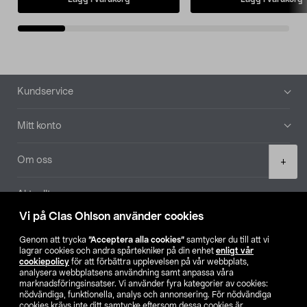
Sidfot
Kundservice
Mitt konto
Product
Om oss
+
quantity
Aktuellt
Vi på Clas Ohlson använder cookies
Våra bolag
Genom att trycka
”Acceptera alla cookies”
samtycker du till att vi
lagrar cookies och andra spårtekniker på din enhet
enligt vår
Hitta butik
cookiepolicy
för att förbättra upplevelsen på vår webbplats,
analysera webbplatsens användning samt anpassa våra
marknadsföringsinsatser. Vi använder fyra kategorier av cookies:
nödvändiga, funktionella, analys och annonsering. För nödvändiga
SE
NO
FI
cookies krävs inte ditt samtycke eftersom dessa cookies är