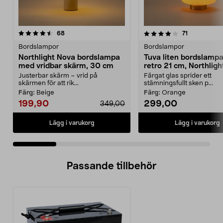
4.0 av 5 stjärnor
recensioner
4.5 av 5 stjärnor
recensioner
68
71
Bordslampor
Bordslampor
Northlight Nova bordslampa
Tuva liten bordslampa
med vridbar skärm, 30 cm
retro 21 cm, Northligh
Justerbar skärm – vrid på
Färgat glas sprider ett
skärmen för att rik...
stämningsfullt sken p...
Färg:
Beige
Färg:
Orange
199,90
299,00
349,00
Lägg i varukorg
Lägg i varukorg
Passande tillbehör