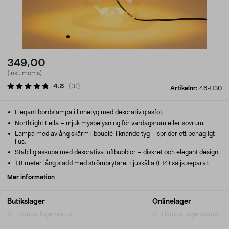
349,00
(inkl. moms)
4.8
(
31
)
Artikelnr:
46-1130
Elegant bordslampa i linnetyg med dekorativ glasfot.
Northlight Leila – mjuk mysbelysning för vardagsrum eller sovrum.
Lampa med avlång skärm i bouclé-liknande tyg – sprider ett behagligt
ljus.
Stabil glaskupa med dekorativa luftbubblor – diskret och elegant design.
1,8 meter lång sladd med strömbrytare. Ljuskälla (E14) säljs separat.
Mer information
Butikslager
Onlinelager
Hämtar lagerstatus...
Hämtar lagerstatus...