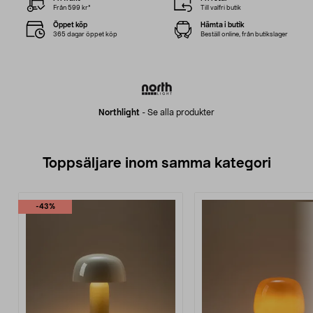
Från 599 kr*
Till valfri butik
Öppet köp
Hämta i butik
365 dagar öppet köp
Beställ online, från butikslager
Northlight
-
Se alla produkter
Toppsäljare inom samma kategori
-43%