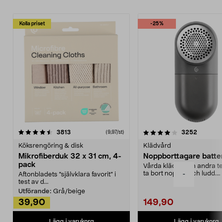
Kolla priset
-25%
4.0av 5 stjärnor
recensioner
4.5av 5 stjärnor
recensio
3813
3252
(9,97/st)
Köksrengöring & disk
Klädvård
Mikrofiberduk 32 x 31 cm, 4-
Noppborttagare batter
pack
Vårda kläder och andra tex
ta bort noppor och ludd.
-
Aftonbladets "självklara favorit” i
Noppborttagaren fräs...
test av d...
Utförande:
Grå/beige
39,90
149,90
Lägg i varukorg
Lägg i varukorg