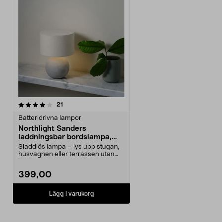
recensioner
21
Batteridrivna lampor
Northlight Sanders
laddningsbar bordslampa,
betong
Sladdlös lampa – lys upp stugan,
husvagnen eller terrassen utan
vägguttag. North...
399,00
Lägg i varukorg