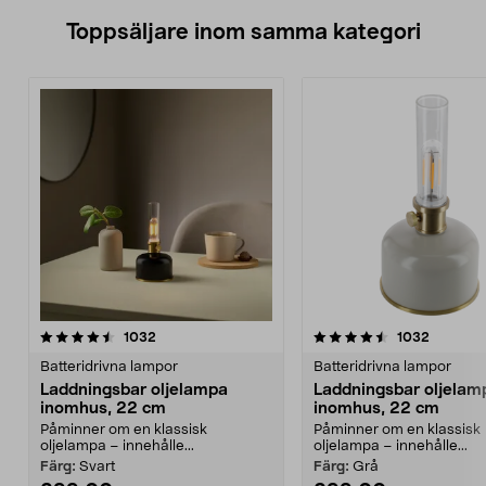
Toppsäljare inom samma kategori
4.5 av 5 stjärnor
recensioner
3.5 av 5 stjärnor
recensio
1032
1032
Batteridrivna lampor
Batteridrivna lampor
Laddningsbar oljelampa
Laddningsbar oljelam
inomhus, 22 cm
inomhus, 22 cm
Påminner om en klassisk
Påminner om en klassisk
oljelampa – innehålle...
oljelampa – innehålle...
Färg:
Svart
Färg:
Grå