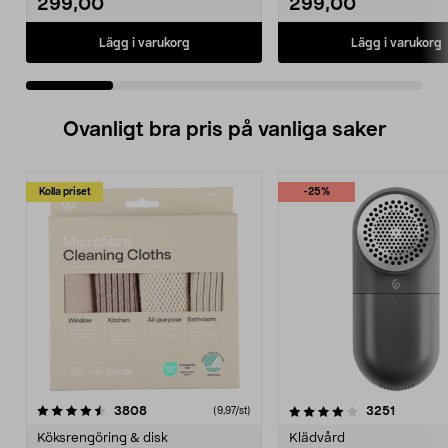
299,00
299,00
Lägg i varukorg
Lägg i varukorg
Ovanligt bra pris på vanliga saker
Kolla priset
-25%
4.0av 5 stjärnor
recensioner
4.5av 5 stjärnor
recensio
3808
3251
(9,97/st)
Köksrengöring & disk
Klädvård