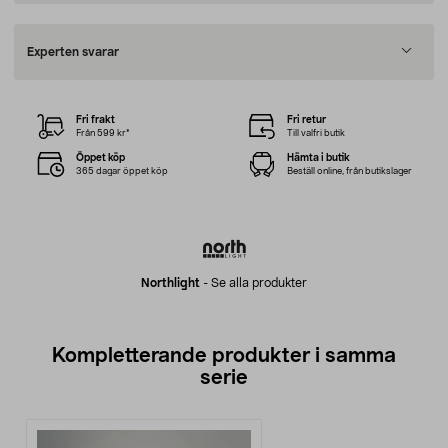
Experten svarar
Fri frakt
Fri retur
Från 599 kr*
Till valfri butik
Öppet köp
Hämta i butik
365 dagar öppet köp
Beställ online, från butikslager
Northlight
-
Se alla produkter
Kompletterande produkter i samma
serie