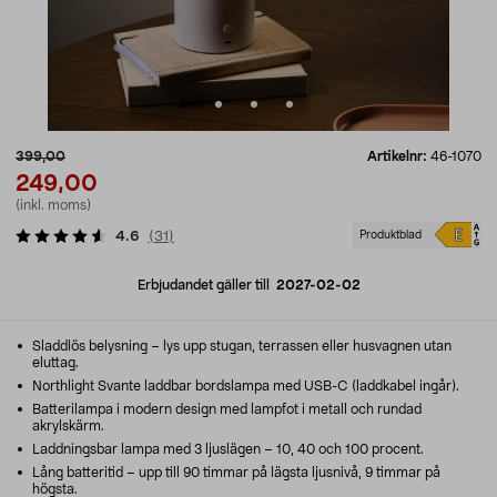
399,00
Artikelnr:
46-1070
249,00
(inkl. moms)
4.6
(
31
)
Produktblad
Erbjudandet gäller till
2027-02-02
Sladdlös belysning – lys upp stugan, terrassen eller husvagnen utan
eluttag.
Northlight Svante laddbar bordslampa med USB-C (laddkabel ingår).
Batterilampa i modern design med lampfot i metall och rundad
akrylskärm.
Laddningsbar lampa med 3 ljuslägen – 10, 40 och 100 procent.
Lång batteritid – upp till 90 timmar på lägsta ljusnivå, 9 timmar på
högsta.