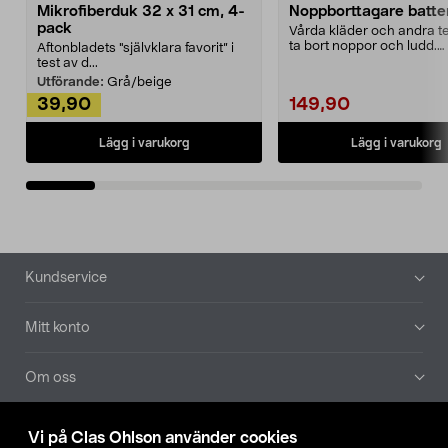
Mikrofiberduk 32 x 31 cm, 4-
Noppborttagare batter
pack
Vårda kläder och andra tex
ta bort noppor och ludd.
Aftonbladets "självklara favorit” i
Noppborttagaren fräs...
test av d...
Utförande:
Grå/beige
39,90
149,90
Lägg i varukorg
Lägg i varukorg
Sidfot
Kundservice
Mitt konto
Om oss
Aktuellt
Vi på Clas Ohlson använder cookies