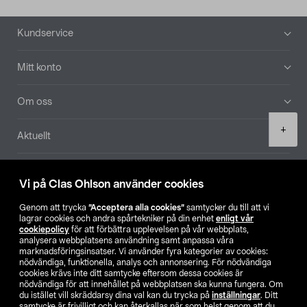
Sidfot
Kundservice
Mitt konto
Om oss
Product
+
Aktuellt
quantity
Våra bolag
Vi på Clas Ohlson använder cookies
Hitta butik
Genom att trycka
”Acceptera alla cookies”
samtycker du till att vi
lagrar cookies och andra spårtekniker på din enhet
enligt vår
cookiepolicy
för att förbättra upplevelsen på vår webbplats,
SE
NO
FI
analysera webbplatsens användning samt anpassa våra
marknadsföringsinsatser. Vi använder fyra kategorier av cookies:
nödvändiga, funktionella, analys och annonsering. För nödvändiga
cookies krävs inte ditt samtycke eftersom dessa cookies är
nödvändiga för att innehållet på webbplatsen ska kunna fungera. Om
du istället vill skräddarsy dina val kan du trycka på
inställningar
. Ditt
samtycke är frivilligt och kan återkallas när som helst genom att du