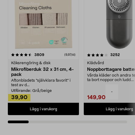
4.0av 5 stjärnor
recensioner
4.5av 5 stjärnor
recensio
3809
3252
(9,97/st)
Köksrengöring & disk
Klädvård
Mikrofiberduk 32 x 31 cm, 4-
Noppborttagare batter
pack
Vårda kläder och andra tex
ta bort noppor och ludd.
Aftonbladets "självklara favorit” i
Noppborttagaren fräs...
test av d...
Utförande:
Grå/beige
-
39,90
149,90
Lägg i varukorg
Lägg i varukorg