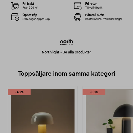
Fri frakt
Fri retur
Från 599 kr*
Till valfri butik
Öppet köp
Hämta i butik
365 dagar öppet köp
Beställ online, från butikslager
Northlight
-
Se alla produkter
Toppsäljare inom samma kategori
-43%
-60%