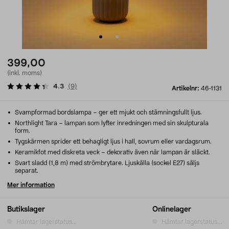
399,00
(inkl. moms)
4.3
(
9
)
Artikelnr:
46-1131
Svampformad bordslampa – ger ett mjukt och stämningsfullt ljus.
Northlight Tara – lampan som lyfter inredningen med sin skulpturala
form.
Tygskärmen sprider ett behagligt ljus i hall, sovrum eller vardagsrum.
Keramikfot med diskreta veck – dekorativ även när lampan är släckt.
Svart sladd (1,8 m) med strömbrytare. Ljuskälla (sockel E27) säljs
separat.
Mer information
Butikslager
Onlinelager
Hämtar lagerstatus...
Hämtar lagerstatus...