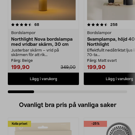
4.5 av 5 stjärnor
recensioner
4.5 av 5 stjärnor
recension
68
258
Bordslampor
Bordslampor
Northlight Nova bordslampa
Svamplampa, höjd 40
med vridbar skärm, 30 cm
Northlight
Justerbar skärm – vrid på
Effektfullt nedåtriktat ljus 
skärmen för att rik...
70-ta...
Färg:
Beige
Färg:
Matt svart
199,90
199,90
349,00
Lägg i varukorg
Lägg i varukorg
Ovanligt bra pris på vanliga saker
Kolla priset
-25%