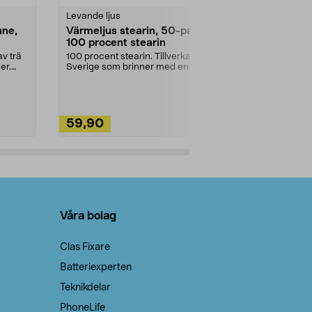
Levande ljus
Rengöringsm
nne,
Värmeljus stearin, 50-pack,
Bikarbonat
100 procent stearin
Ett allsidigt 
städning och 
v trä
100 procent stearin. Tillverkade i
ute. Städa med
er.
Sverige som brinner med en
vacker och sotfri ...
59,90
49,90
Lägg i varukorg
Lägg
Våra bolag
Clas Fixare
Batteriexperten
Teknikdelar
PhoneLife