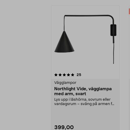
0av 5 stjärnor
4.5av 5 stjärnor
recensioner
25
Vägglampor
Northlight Vide, vägglampa
med arm, svart
Lys upp i läshörna, sovrum eller
vardagsrum – sväng på armen för
att styra ljuse...
399,00