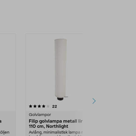
-40%
4.0 av 5 stjärnor
recensioner
4.0
22
2
Golvlampor
Golvlampor
a
Filip golvlampa metall linne
Golvlampa 
110 cm, Northlight
laddbar 1,5
töljen
Avlång, minimalistisk lampa med
Solcellslampa