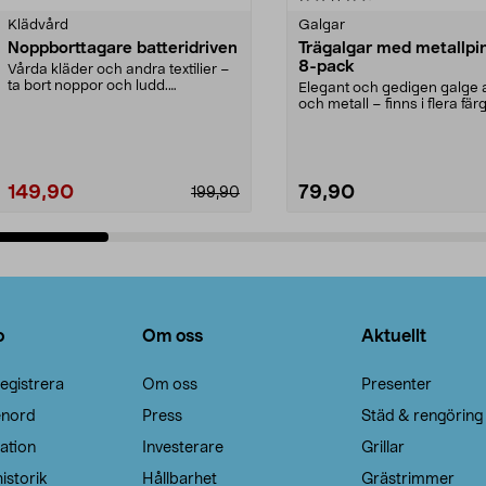
Klädvård
Galgar
Noppborttagare batteridriven
Trägalgar med metallpi
8-pack
Vårda kläder och andra textilier –
ta bort noppor och ludd.
Elegant och gedigen galge a
Noppborttagaren fräs...
och metall – finns i flera färg
Galge med sv...
149,90
79,90
199,90
Lägg i varukorg
Lägg i varukorg
o
Om oss
Aktuellt
egistrera
Om oss
Presenter
enord
Press
Städ & rengöring
ation
Investerare
Grillar
istorik
Hållbarhet
Grästrimmer