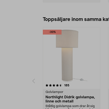
Lägg i varukorg
Toppsäljare inom samma ka
-30%
5 av 5 stjärnor
4.5 av 5 stjärnor
recensioner
185
Golvlampor
Northlight Didrik golvlampa,
linne och metall
Ståtlig golvlampa som drar åt sig