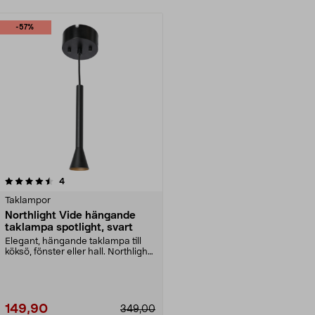
-57%
recensioner
4
Taklampor
Northlight Vide hängande
taklampa spotlight, svart
Elegant, hängande taklampa till
köksö, fönster eller hall. Northlight
Vide – sva...
149,90
349,00