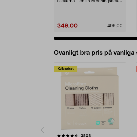
blickarna – en fin inredningsdetalj
hemma. Nor...
349,00
499,00
Ovanligt bra pris på vanliga
Kolla priset
5av 5 stjärnor
4.0av 5 stjärnor
recensioner
3808