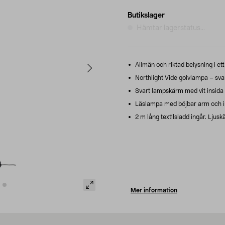
Butikslager
Hämtar lagerstatus...
Allmän och riktad belysning i ett
Northlight Vide golvlampa – sva
Svart lampskärm med vit insida –
Läslampa med böjbar arm och inb
2 m lång textilsladd ingår. Ljuskä
Mer information