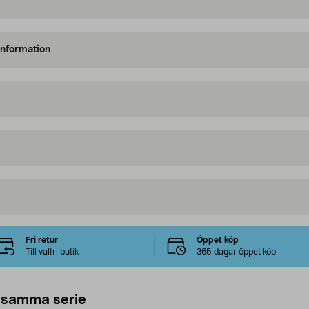
information
Fri retur
Öppet köp
Till valfri butik
365 dagar öppet köp
 samma serie