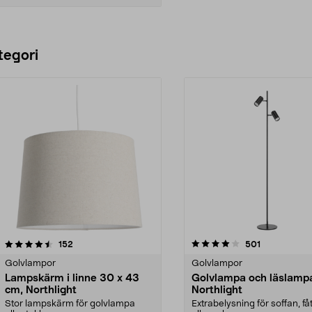
Lägg i varukorg
tegori
4.0 av 5 stjärnor
recensioner
4.0 av 5 stjärnor
recensioner
152
501
Golvlampor
Golvlampor
Lampskärm i linne 30 x 43
Golvlampa och läslamp
cm, Northlight
Northlight
Stor lampskärm för golvlampa
Extrabelysning för soffan, få