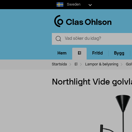
Select
Sweden
market
Hem
El
Fritid
Bygg
Startsida
El
Lampor & belysning
Gol
Northlight Vide golv