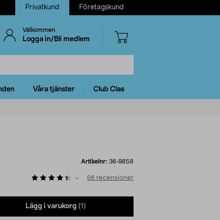
Privatkund
Företagskund
Välkommen
Logga in/Bli medlem
nden
Våra tjänster
Club Clas
Artikelnr:
36-9858
56
recensioner
Lägg i varukorg
(1)