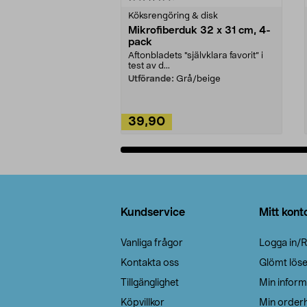
Köksrengöring & disk
Mikrofiberduk 32 x 31 cm, 4-
pack
Aftonbladets "självklara favorit” i
test av d...
Utförande:
Grå/beige
39,90
Lägg i varukorg
Sidfot
Kundservice
Mitt kont
Vanliga frågor
Logga in/R
Kontakta oss
Glömt lös
Tillgänglighet
Min inform
Köpvillkor
Min orderh