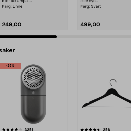
eller taklampa. ...
eller syb...
Färg:
Linne
Färg:
Svart
249,00
499,00
 saker
-25%
4.5av 5 stjärnor
recensioner
4.0av 5 stjärnor
recensioner
3251
256