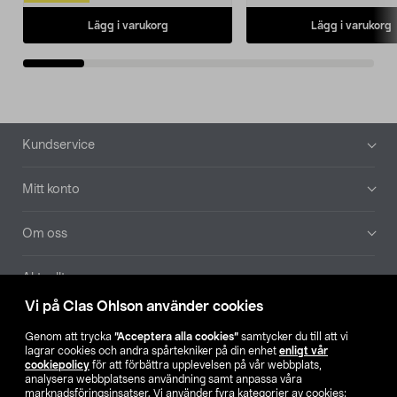
Lägg i varukorg
Lägg i varukorg
Sidfot
Kundservice
Mitt konto
Om oss
Aktuellt
Vi på Clas Ohlson använder cookies
Våra bolag
Genom att trycka
”Acceptera alla cookies”
samtycker du till att vi
lagrar cookies och andra spårtekniker på din enhet
enligt vår
Hitta butik
cookiepolicy
för att förbättra upplevelsen på vår webbplats,
analysera webbplatsens användning samt anpassa våra
marknadsföringsinsatser. Vi använder fyra kategorier av cookies: