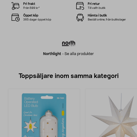
Fri frakt
Fri retur
Från 599 kr*
Till valfri butik
Öppet köp
Hämta i butik
365 dagar öppet köp
Beställ online, från butikslager
Northlight
-
Se alla produkter
Toppsäljare inom samma kategori