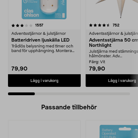
4.5 av 5 stjärnor
recensioner
4.0 av 5 stjärnor
recension
1557
752
Adventsstjärnor & julstjärnor
Adventsstjärnor & julstjär
Batteridriven ljuskälla LED
Adventsstjärna 50 c
Northlight
Trådlös belysning med timer och
band för upphängning. Montera
Julstjärna med stämningsf
den batteridrivna ...
hålmönster. Adv...
Färg:
Vit
79,90
79,90
Lägg i varukorg
Lägg i varukorg
Passande tillbehör