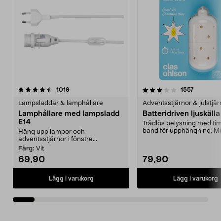
3.0av 5 stjärnor
recensioner
4.5av 5 stjärnor
recension
1019
1557
Lampsladdar & lamphållare
Adventsstjärnor & julstjär
Lamphållare med lampsladd
Batteridriven ljuskäll
E14
Trådlös belysning med ti
band för upphängning. M
Häng upp lampor och
den batteridrivna ...
adventsstjärnor i fönstre...
Färg:
Vit
69,90
79,90
Lägg i varukorg
Lägg i varukorg