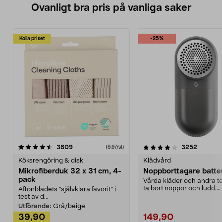
Ovanligt bra pris på vanliga saker
Kolla priset
-25%
4.0av 5 stjärnor
recensioner
4.5av 5 stjärnor
recensio
3809
3252
(9,97/st)
Köksrengöring & disk
Klädvård
Mikrofiberduk 32 x 31 cm, 4-
Noppborttagare batter
pack
Vårda kläder och andra tex
ta bort noppor och ludd.
Aftonbladets "självklara favorit” i
Noppborttagaren fräs...
test av d...
Utförande:
Grå/beige
39,90
149,90