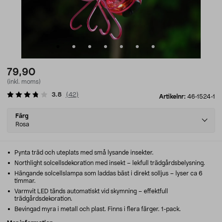
79,90
(inkl. moms)
3.8
(
42
)
Artikelnr:
46-1524-1
Select
Färg
variant
Rosa
Pynta träd och uteplats med små lysande insekter.
Northlight solcellsdekoration med insekt – lekfull trädgårdsbelysning.
Hängande solcellslampa som laddas bäst i direkt solljus – lyser ca 6
timmar.
Varmvit LED tänds automatiskt vid skymning – effektfull
trädgårdsdekoration.
Bevingad myra i metall och plast. Finns i flera färger. 1-pack.