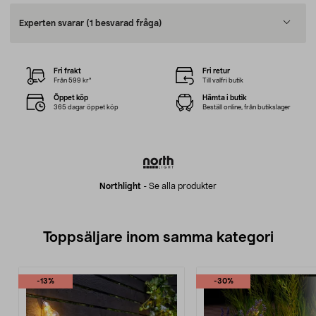
Experten svarar
(1 besvarad fråga)
Fri frakt
Fri retur
Från 599 kr*
Till valfri butik
Öppet köp
Hämta i butik
365 dagar öppet köp
Beställ online, från butikslager
Northlight
-
Se alla produkter
Toppsäljare inom samma kategori
-13%
-30%