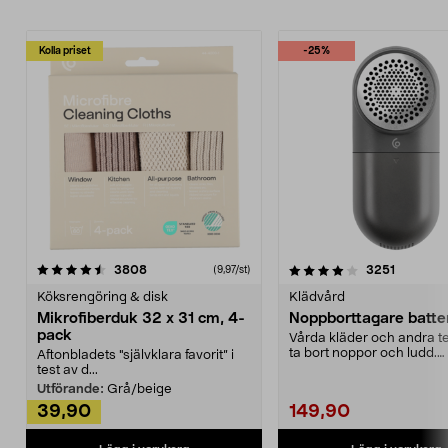
Kolla priset
-25%
4.0av 5 stjärnor
recensioner
4.5av 5 stjärnor
recensio
3808
3251
(9,97/st)
Köksrengöring & disk
Klädvård
Mikrofiberduk 32 x 31 cm, 4-
Noppborttagare batter
pack
Vårda kläder och andra tex
ta bort noppor och ludd.
Aftonbladets "självklara favorit” i
Noppborttagaren fräs...
test av d...
Utförande:
Grå/beige
39,90
149,90