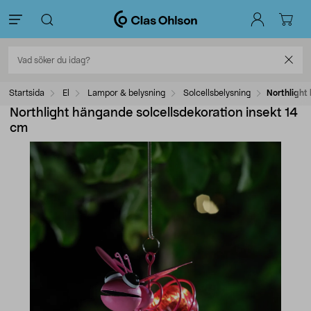
Startsida
El
Lampor & belysning
Solcellsbelysning
Northlight
Northlight hängande solcellsdekoration insekt 14
cm