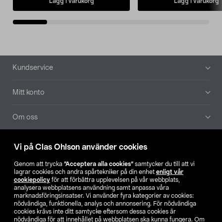
Lägg i varukorg
Lägg i varukorg
Sidfot
Kundservice
Mitt konto
Om oss
Aktuellt
Vi på Clas Ohlson använder cookies
Genom att trycka
”Acceptera alla cookies”
samtycker du till att vi
Våra bolag
lagrar cookies och andra spårtekniker på din enhet
enligt vår
cookiepolicy
för att förbättra upplevelsen på vår webbplats,
analysera webbplatsens användning samt anpassa våra
Hitta butik
marknadsföringsinsatser. Vi använder fyra kategorier av cookies:
nödvändiga, funktionella, analys och annonsering. För nödvändiga
cookies krävs inte ditt samtycke eftersom dessa cookies är
SE
NO
FI
nödvändiga för att innehållet på webbplatsen ska kunna fungera. Om