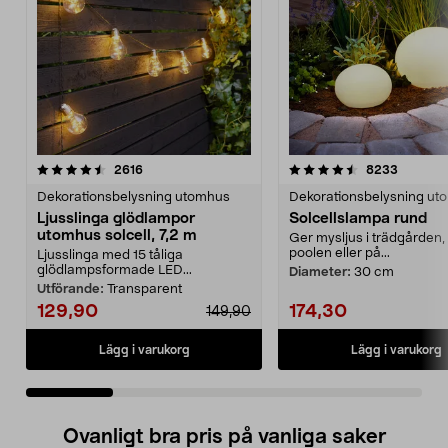
4.5 av 5 stjärnor
recensioner
4.5 av 5 stjärnor
recensio
2616
8233
Dekorationsbelysning utomhus
Dekorationsbelysning ut
Ljusslinga glödlampor
Solcellslampa rund
utomhus solcell, 7,2 m
Ger mysljus i trädgården, 
poolen eller på...
Ljusslinga med 15 tåliga
glödlampsformade LED...
Diameter:
30 cm
Utförande:
Transparent
129,90
174,30
149,90
Lägg i varukorg
Lägg i varukorg
Ovanligt bra pris på vanliga saker