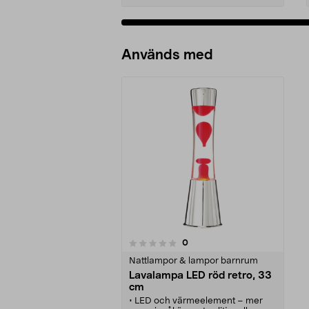
Används med
recensioner
0
0 av 5 stjärnor
Nattlampor & lampor barnrum
Lavalampa LED röd retro, 33
cm
• LED och värmeelement – mer