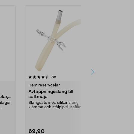
4.5 av 5 stjärnor
recensioner
4.5
88
2
Hem reservdelar
El reservdela
Avtappningsslang till
Laddningsba
lar,
saftmaja
AA/HR6 100
pack
amtagen
Slangsats med silikonslang,
Solcellsbatter
klämma och stålpip till saftkokare.
för trädgård
solceller och 
69,90
49,90