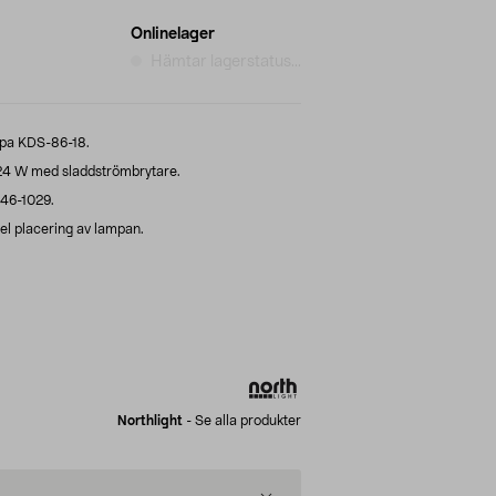
Onlinelager
Hämtar lagerstatus...
ampa KDS-86-18.
24 W med sladdströmbrytare.
46-1029.
bel placering av lampan.
Northlight
-
Se alla produkter