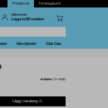
Privatkund
Företagskund
Välkommen
Logga in/Bli medlem
nden
Våra tjänster
Club Clas
9
Artikelnr:
51-4290
Lägg i varukorg
(1)