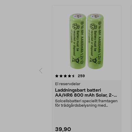
5 av 5 stjärnor
4.0 av 5 stjärnor
recensioner
259
El reservdelar
Laddningsbart batteri
AA/HR6 800 mAh Solar, 2-
pack
Solcellsbatteri speciellt framtagen
för trädgårdsbelysning med
solceller och AA-...
39,90