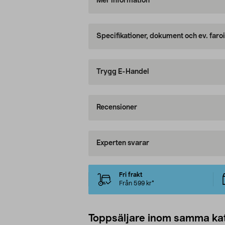
Mer information
Specifikationer, dokument och ev. faro
Trygg E-Handel
Recensioner
Experten svarar
Fri frakt
Från 599 kr*
Toppsäljare inom samma ka