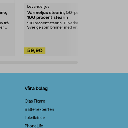
Levande ljus
Rengöringsm
nne,
Värmeljus stearin, 50-pack,
Bikarbonat
100 procent stearin
Ett allsidigt 
städning och 
v trä
100 procent stearin. Tillverkade i
ute. Städa med
er.
Sverige som brinner med en
vacker och sotfri ...
59,90
49,90
Lägg i varukorg
Lägg
Våra bolag
Clas Fixare
Batteriexperten
Teknikdelar
PhoneLife