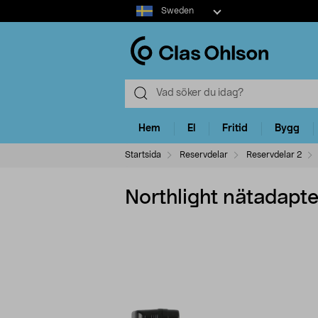
Select
Sweden
market
Hem
El
Fritid
Bygg
Startsida
Reservdelar
Reservdelar 2
Northlight nätadapte