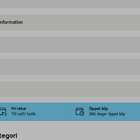
information
Fri retur
Öppet köp
Till valfri butik
365 dagar öppet köp
tegori