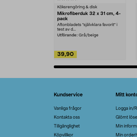
Köksrengöring & disk
Mikrofiberduk 32 x 31 cm, 4-
pack
Aftonbladets "självklara favorit” i
test av d...
Utförande:
Grå/beige
39,90
Lägg i varukorg
Sidfot
Kundservice
Mitt kont
Vanliga frågor
Logga in/R
Kontakta oss
Glömt lös
Tillgänglighet
Min inform
Köpvillkor
Min orderh