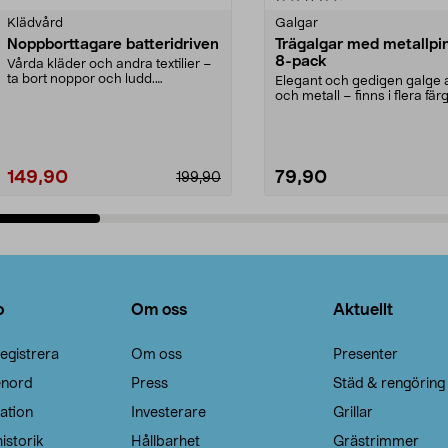
Klädvård
Galgar
Noppborttagare batteridriven
Trägalgar med metallpi
8-pack
Vårda kläder och andra textilier –
ta bort noppor och ludd.
Elegant och gedigen galge a
Noppborttagaren fräs...
och metall – finns i flera färg
Galge med sv...
149,90
79,90
199,90
Lägg i varukorg
Lägg i varukorg
o
Om oss
Aktuellt
egistrera
Om oss
Presenter
enord
Press
Städ & rengöring
ation
Investerare
Grillar
istorik
Hållbarhet
Grästrimmer