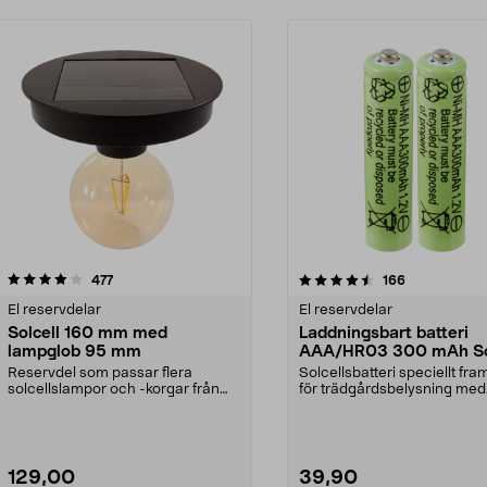
4.5 av 5 stjärnor
recensioner
4.5 av 5 stjärnor
recensioner
477
166
El reservdelar
El reservdelar
Solcell 160 mm med
Laddningsbart batteri
lampglob 95 mm
AAA/HR03 300 mAh So
2-pack
Reservdel som passar flera
Solcellsbatteri speciellt fr
solcellslampor och -korgar från
för trädgårdsbelysning med
Northlight. Solcell d...
solceller och AAA...
129,00
39,90