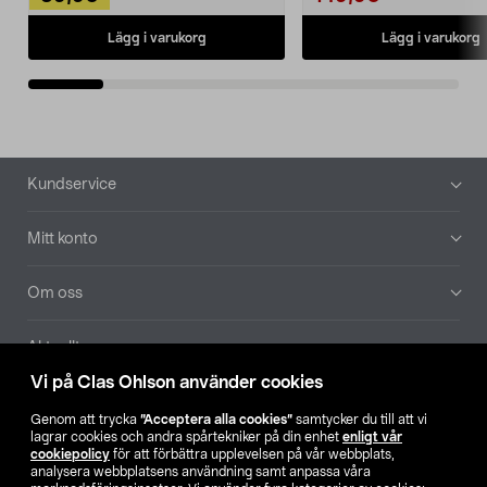
Lägg i varukorg
Lägg i varukorg
Sidfot
Kundservice
Mitt konto
Om oss
Aktuellt
Vi på Clas Ohlson använder cookies
Våra bolag
Genom att trycka
”Acceptera alla cookies”
samtycker du till att vi
lagrar cookies och andra spårtekniker på din enhet
enligt vår
Hitta butik
cookiepolicy
för att förbättra upplevelsen på vår webbplats,
analysera webbplatsens användning samt anpassa våra