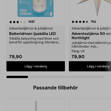
4.5 av 5 stjärnor
recensioner
4.0 av 5 stjärnor
recension
1557
752
Adventsstjärnor & julstjärnor
Adventsstjärnor & julstjär
Batteridriven ljuskälla LED
Adventsstjärna 50 c
Northlight
Trådlös belysning med timer och
band för upphängning. Montera
Julstjärna med stämningsf
den batteridrivna ...
hålmönster. Adv...
Färg:
Vit
79,90
79,90
Lägg i varukorg
Lägg i varukorg
Passande tillbehör