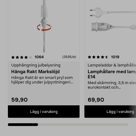
4.5av 5 stjärnor
recensioner
4.5av 5 stjärnor
recension
1064
1019
(29,95/st)
Upphängning julbelysning
Lampsladdar & lamphålla
Hänga Rakt Markslöjd
Lamphållare med lam
E14
Hänga Rakt är en smart pryl som
hjälper dig under julpyntningen!
Med skärmring. 3,5 m sl
Har du svårt at...
eurokontakt och
sladdupphängning.
59,90
69,90
Lägg i varukorg
Lägg i varukorg