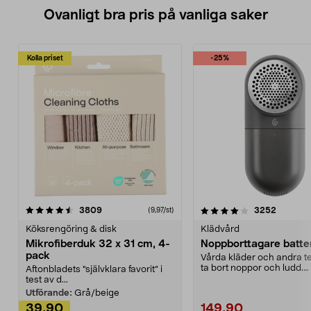
Ovanligt bra pris på vanliga saker
Kolla priset
-25%
4.0av 5 stjärnor
recensioner
4.5av 5 stjärnor
recensio
3809
3252
(9,97/st)
Köksrengöring & disk
Klädvård
Mikrofiberduk 32 x 31 cm, 4-
Noppborttagare batter
pack
Vårda kläder och andra tex
ta bort noppor och ludd.
Aftonbladets "självklara favorit” i
Noppborttagaren fräs...
test av d...
Utförande:
Grå/beige
39,90
149,90