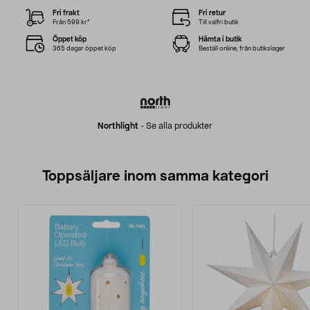
Fri frakt
Fri retur
Från 599 kr*
Till valfri butik
Öppet köp
Hämta i butik
365 dagar öppet köp
Beställ online, från butikslager
Northlight
-
Se alla produkter
Toppsäljare inom samma kategori